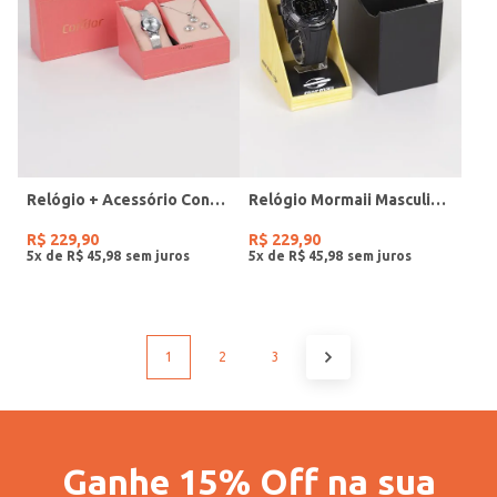
Relógio + Acessório Condor Feminino PRATA
Relógio Mormaii Masculino PRETO
R$
229
,
90
R$
229
,
90
5
x de
R$
45
,
98
5
x de
R$
45
,
98
1
2
3
Ganhe 15% Off na sua