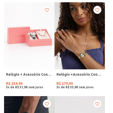
Relógio + Acessório Condor Feminino PRATA
Relógio +Acessório Condor Feminino DOURADO
R$
259
,
90
R$
279
,
90
5
x de
R$
51
,
98
5
x de
R$
55
,
98