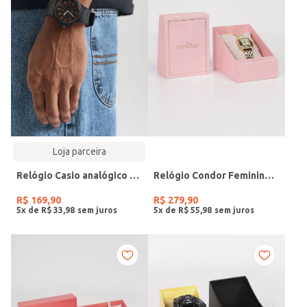
Loja parceira
Relógio Casio analógico MW-240-4BVDF-SC
Relógio Condor Feminino DOURADO
R$
169
,
90
R$
279
,
90
5
x de
R$
33
,
98
5
x de
R$
55
,
98