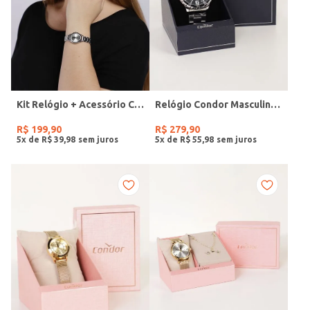
Kit Relógio + Acessório Condor Feminino PRATA
Relógio Condor Masculino PRATA
R$
199
,
90
R$
279
,
90
5
x de
R$
39
,
98
5
x de
R$
55
,
98