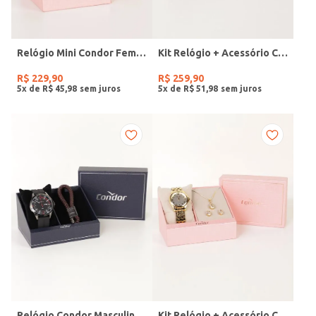
Relógio Mini Condor Feminino DOURADO
Kit Relógio + Acessório Condor Feminino DOURADO
R$
229
,
90
R$
259
,
90
5
x de
R$
45
,
98
5
x de
R$
51
,
98
Relógio Condor Masculino PRETO
Kit Relógio + Acessório Condor Feminino DOURADO