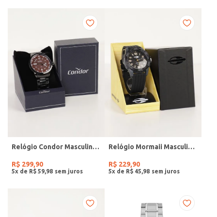
Relógio Condor Masculino PRETO
Relógio Mormaii Masculino PRETO
R$
299
,
90
R$
229
,
90
5
x de
R$
59
,
98
5
x de
R$
45
,
98