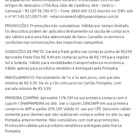
Artigos do Vestuário LTDA Rua Júlio de Castilhos, 404 – Centro –
Camaquã – RS CEP 96.780-072 – Fone: 0800 000 5353 Inscrito no CNPJ sob
o nº 87.345.021/0073-00 -
relacionamento@lojaspompeia.com.br
PROMOÇÕES: Promoções não cumulativas. Válidas por tempo limitado.
Os descontos podem ser aplicados diretamente na sacola de compras e
são válidos para uma lista selecionada de itens. Consulte os termos e
condições nas comunicações das respectivas campanhas.
CONDIÇÕES DE FRETE: Garanta frete grátis nas compras acima de R$299.
Aproveite Frete Fixo R$ 9,90 em compras acima de R$ 199 para regiões
Sul e Sudeste. Válido para modalidades transportadora e econômica.
Válido apenas para produtos vendidos e entregues pela Pompéia.
PARCELAMENTO: Parcelamento de 1x a 5x sem juros, com parcela
mínima de R$ 9,99. De 6x a 10x com juros no Cartão Pompéia, com
parcela mínima de R$ 9,99.
PRIMEIRA COMPRA: Aproveite 15% Off na sua primeira compra com o
cupom 15NAPRIMEIRA no site. Use o cupom 20NOAPP em sua primeira
compra no APP e ganhe 20% Off. Válido 01 uso por CPF. Desconto válido
somente para clientes que não realizaram compra online no site ou app
Pompéia anteriormente. Não cumulativo com outras promoções.
Promoções válidas para produtos vendidos e entregues pela marca
Pompéia.