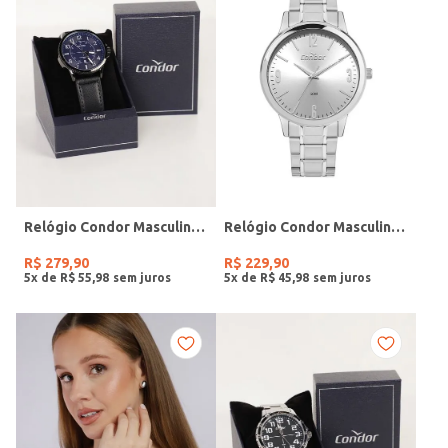
Relógio Condor Masculino PRETO
Relógio Condor Masculino PRATA
R$
279
,
90
R$
229
,
90
5
x de
R$
55
,
98
5
x de
R$
45
,
98