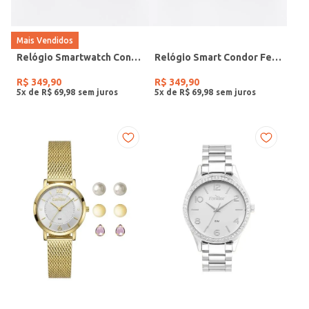
Mais Vendidos
Relógio Smartwatch Condor PRETO
Relógio Smart Condor Feminino ROSE
R$
349
,
90
R$
349
,
90
5
x de
R$
69
,
98
5
x de
R$
69
,
98