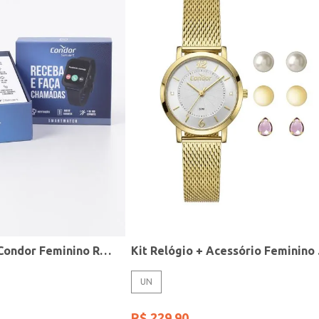
Relógio Smart Condor Feminino ROSE
Kit R
UN
R$
229
,
90