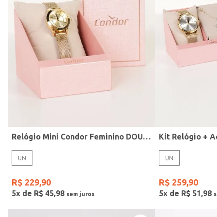
Modelo
Relógio Mini Condor Feminino DOURADO
UN
UN
R$
229
,
90
R$
259
,
90
5
x de
R$
45
,
98
5
x de
R$
51
,
98