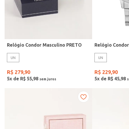
Idade
Relógio Condor Masculino PRETO
Relógio Condo
UN
UN
R$
279
,
90
R$
229
,
90
5
x de
R$
55
,
98
5
x de
R$
45
,
98