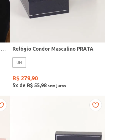
Kit Relógio + Acessório Condor Feminino PRATA
Relógio Condor Masculino PRATA
UN
R$
279
,
90
5
x de
R$
55
,
98