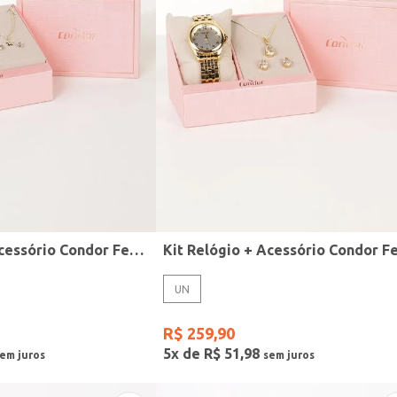
Kit Relógio + Acessório Condor Feminino DOURADO
UN
R$
259
,
90
5
x de
R$
51
,
98