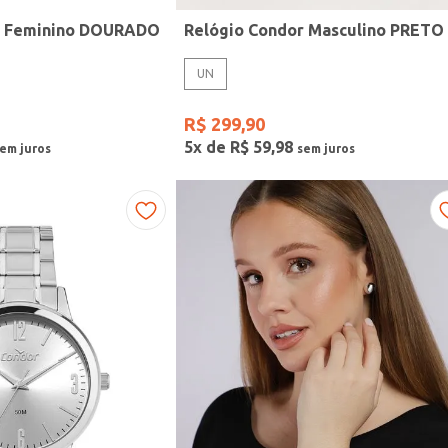
r Feminino DOURADO
Relógio Condor Masculino PRETO
UN
R$
299
,
90
5
x de
R$
59
,
98