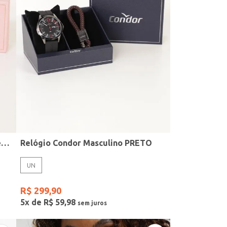
Kit Relógio + Acessório Condor Feminino DOURADO
Relógio Condor Masculino PRETO
UN
R$
299
,
90
5
x de
R$
59
,
98