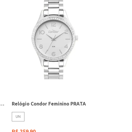
elógio + Acessório Feminino DOURADO
Relógio Condor Feminino PRATA
UN
R$
259
,
90