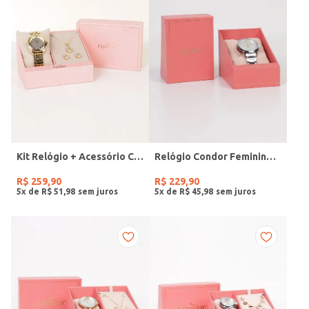
Kit Relógio + Acessório Condor Feminino DOURADO
Relógio Condor Feminino PRATA
R$
259
,
90
R$
229
,
90
5
x de
R$
51
,
98
5
x de
R$
45
,
98