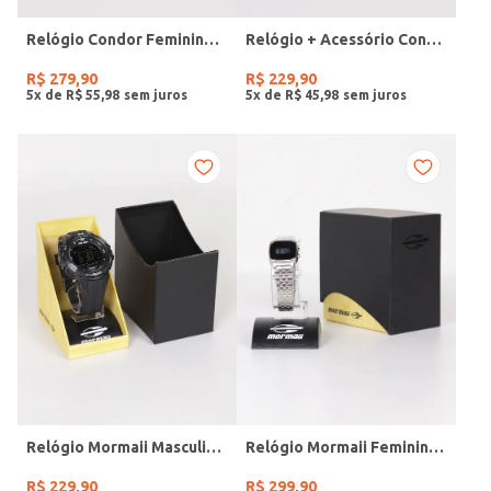
Relógio Condor Feminino DOURADO
Relógio + Acessório Condor Feminino PRATA
R$
279
,
90
R$
229
,
90
5
x de
R$
55
,
98
5
x de
R$
45
,
98
Relógio Mormaii Masculino PRETO
Relógio Mormaii Feminino PRATA
R$
229
,
90
R$
299
,
90