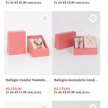
5
x de
R$
45
,
98
5
x de
R$
59
,
98
Relógio Condor Feminino DOURADO
Relógio+Acessório Condor Feminino ROSE
R$
259
,
90
R$
279
,
90
5
x de
R$
51
,
98
5
x de
R$
55
,
98