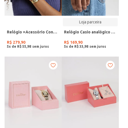
Loja parceira
Relógio +Acessório Condor Feminino DOURADO
Relógio Casio analógico MW-240-4BVDF-SC
R$
279
,
90
R$
169
,
90
5
x de
R$
55
,
98
5
x de
R$
33
,
98