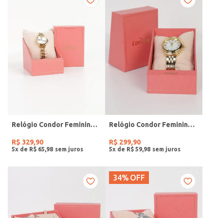
Relógio Condor Feminino DOURADO
Relógio Condor Feminino DOURADO
R$
329
,
90
R$
299
,
90
5
x de
R$
65
,
98
5
x de
R$
59
,
98
34%
OFF