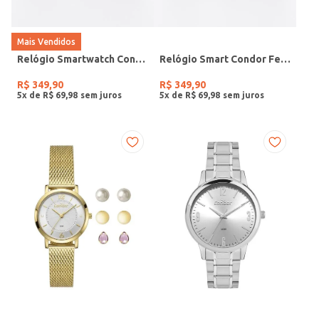
Mais Vendidos
Relógio Smartwatch Condor PRETO
Relógio Smart Condor Feminino ROSE
R$
349
,
90
R$
349
,
90
5
x de
R$
69
,
98
5
x de
R$
69
,
98