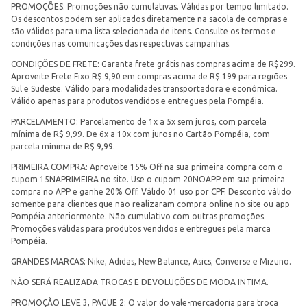
PROMOÇÕES: Promoções não cumulativas. Válidas por tempo limitado.
Os descontos podem ser aplicados diretamente na sacola de compras e
são válidos para uma lista selecionada de itens. Consulte os termos e
condições nas comunicações das respectivas campanhas.
CONDIÇÕES DE FRETE: Garanta frete grátis nas compras acima de R$299.
Aproveite Frete Fixo R$ 9,90 em compras acima de R$ 199 para regiões
Sul e Sudeste. Válido para modalidades transportadora e econômica.
Válido apenas para produtos vendidos e entregues pela Pompéia.
PARCELAMENTO: Parcelamento de 1x a 5x sem juros, com parcela
mínima de R$ 9,99. De 6x a 10x com juros no Cartão Pompéia, com
parcela mínima de R$ 9,99.
PRIMEIRA COMPRA: Aproveite 15% Off na sua primeira compra com o
cupom 15NAPRIMEIRA no site. Use o cupom 20NOAPP em sua primeira
compra no APP e ganhe 20% Off. Válido 01 uso por CPF. Desconto válido
somente para clientes que não realizaram compra online no site ou app
Pompéia anteriormente. Não cumulativo com outras promoções.
Promoções válidas para produtos vendidos e entregues pela marca
Pompéia.
GRANDES MARCAS: Nike, Adidas, New Balance, Asics, Converse e Mizuno.
NÃO SERÁ REALIZADA TROCAS E DEVOLUÇÕES DE MODA INTIMA.
PROMOÇÃO LEVE 3, PAGUE 2: O valor do vale-mercadoria para troca