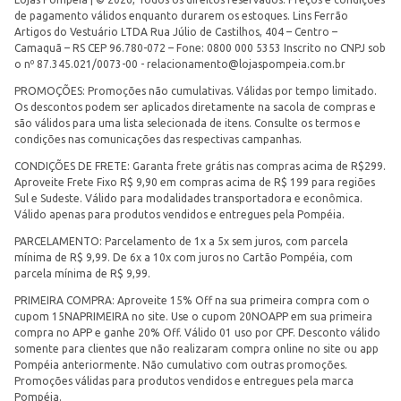
de pagamento válidos enquanto durarem os estoques. Lins Ferrão
Artigos do Vestuário LTDA Rua Júlio de Castilhos, 404 – Centro –
Camaquã – RS CEP 96.780-072 – Fone: 0800 000 5353 Inscrito no CNPJ sob
o nº 87.345.021/0073-00 -
relacionamento@lojaspompeia.com.br
PROMOÇÕES: Promoções não cumulativas. Válidas por tempo limitado.
Os descontos podem ser aplicados diretamente na sacola de compras e
são válidos para uma lista selecionada de itens. Consulte os termos e
condições nas comunicações das respectivas campanhas.
CONDIÇÕES DE FRETE: Garanta frete grátis nas compras acima de R$299.
Aproveite Frete Fixo R$ 9,90 em compras acima de R$ 199 para regiões
Sul e Sudeste. Válido para modalidades transportadora e econômica.
Válido apenas para produtos vendidos e entregues pela Pompéia.
PARCELAMENTO: Parcelamento de 1x a 5x sem juros, com parcela
mínima de R$ 9,99. De 6x a 10x com juros no Cartão Pompéia, com
parcela mínima de R$ 9,99.
PRIMEIRA COMPRA: Aproveite 15% Off na sua primeira compra com o
cupom 15NAPRIMEIRA no site. Use o cupom 20NOAPP em sua primeira
compra no APP e ganhe 20% Off. Válido 01 uso por CPF. Desconto válido
somente para clientes que não realizaram compra online no site ou app
Pompéia anteriormente. Não cumulativo com outras promoções.
Promoções válidas para produtos vendidos e entregues pela marca
Pompéia.