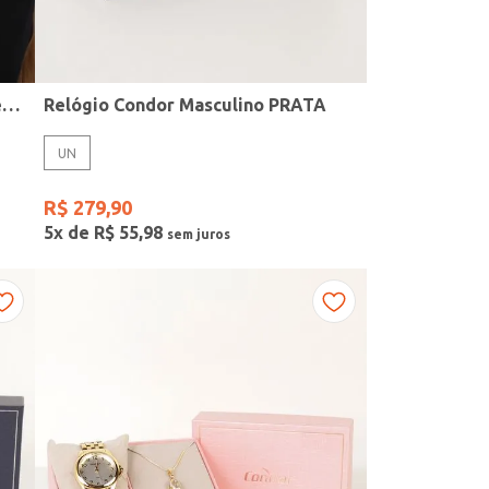
Kit Relógio + Acessório Condor Feminino PRATA
Relógio Condor Masculino PRATA
UN
R$
279
,
90
5
x de
R$
55
,
98