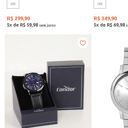
UN
UN
Gênero
R$
299
,
90
R$
349
,
90
5
x de
R$
59
,
98
5
x de
R$
69
,
98