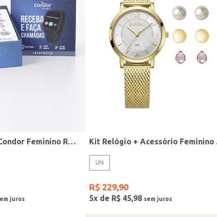
Relógio Smart Condor Feminino ROSE
Kit R
UN
R$
229
,
90
5
x de
R$
45
,
98