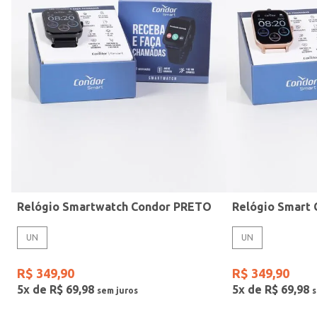
Mormaii
Prata
UN
Casio
Estilo
Preto
Gang
Rose
Vermelho
Relógio Smartwatch Condor PRETO
UN
UN
R$
349
,
90
R$
349
,
90
5
x de
R$
69
,
98
5
x de
R$
69
,
98