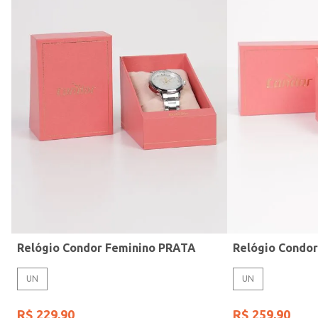
Modelo de Pulseira
Relógio Condor Feminino PRATA
Relógio Condo
UN
UN
R$
229
,
90
R$
259
,
90