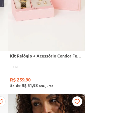
Kit Relógio + Acessório Condor Feminino DOURADO
UN
R$
259
,
90
5
x de
R$
51
,
98