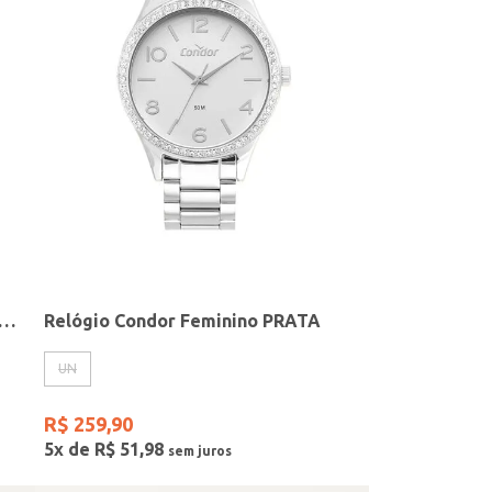
elógio + Acessório Feminino DOURADO
Relógio Condor Feminino PRATA
UN
R$
259
,
90
5
x de
R$
51
,
98