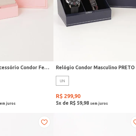
Kit Relógio + Acessório Condor Feminino DOURADO
Relógio Condor Masculino PRETO
UN
R$
299
,
90
5
x de
R$
59
,
98