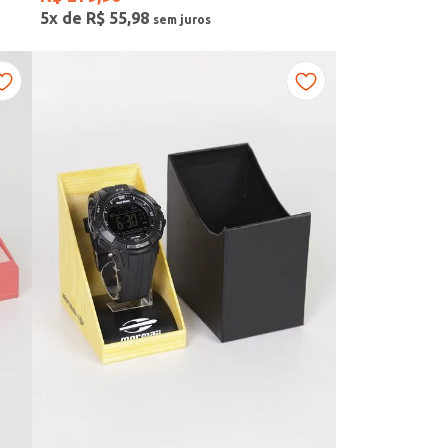
5
x de
R$
55
,
98