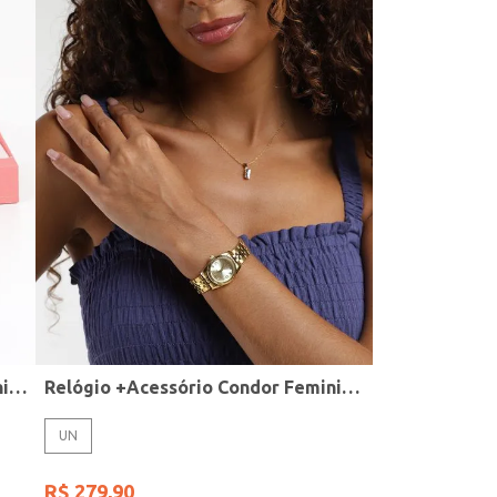
Relógio + Acessório Condor Feminino PRATA
Relógio +Acessório Condor Feminino DOURADO
UN
R$
279
,
90