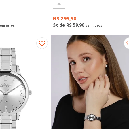
UN
R$
299
,
90
5
x de
R$
59
,
98