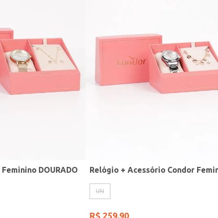
r Feminino DOURADO
UN
R$
259
,
90