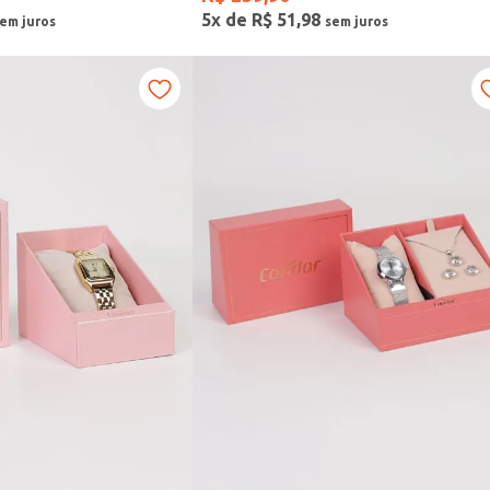
5
x de
R$
51
,
98