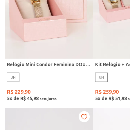
Modelo
Relógio Mini Condor Feminino DOURADO
UN
UN
R$
229
,
90
R$
259
,
90
5
x de
R$
45
,
98
5
x de
R$
51
,
98