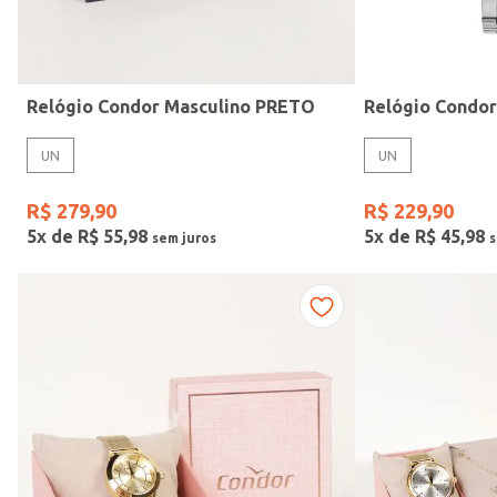
Idade
Relógio Condor Masculino PRETO
Relógio Condo
UN
UN
R$
279
,
90
R$
229
,
90
5
x de
R$
55
,
98
5
x de
R$
45
,
98