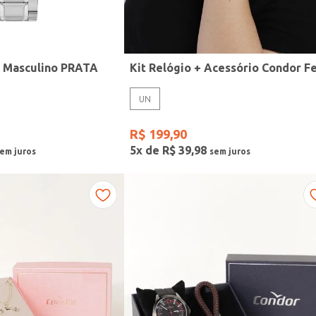
r Masculino PRATA
UN
R$
199
,
90
5
x de
R$
39
,
98