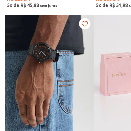
5
x de
R$
45
,
98
5
x de
R$
51
,
98
Vendido Por