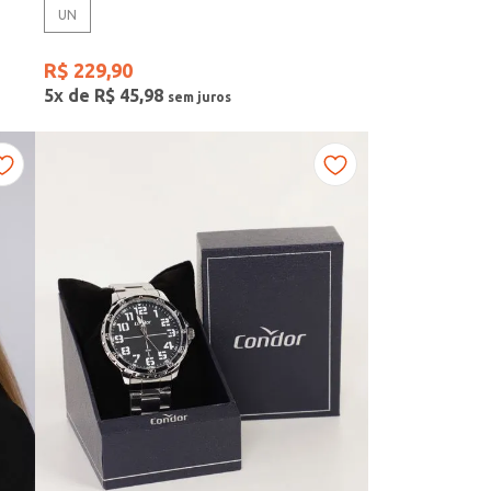
UN
R$
229
,
90
5
x de
R$
45
,
98