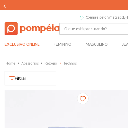
Compre pelo Whatsapp
O que está procurando?
EXCLUSIVO ONLINE
FEMININO
MASCULINO
JE
Acessórios
Relógio
Technos
Filtrar
Cores
Chumbo
Marca
Dourado
CONDOR
Marrom
TAMANHO