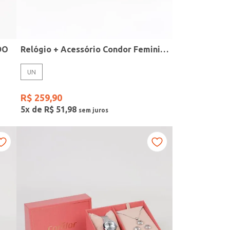
DO
Relógio + Acessório Condor Feminino PRATA
UN
R$
259
,
90
5
x de
R$
51
,
98