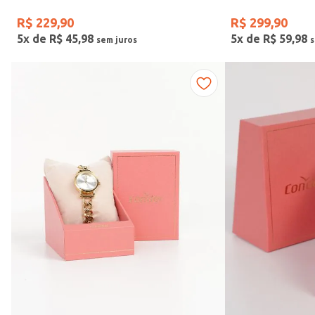
R$
229
,
90
R$
299
,
90
5
x de
R$
45
,
98
5
x de
R$
59
,
98
Vendido Por