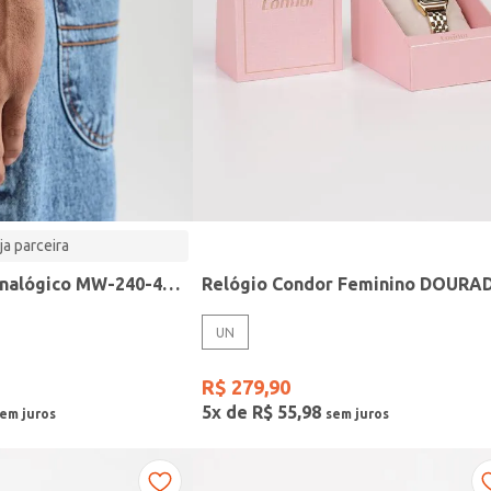
ja parceira
Relógio Casio analógico MW-240-4BVDF-SC
Relógio Condor Feminino DOURA
UN
R$
279
,
90
5
x de
R$
55
,
98