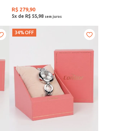
R$
279
,
90
5
x de
R$
55
,
98
34%
OFF