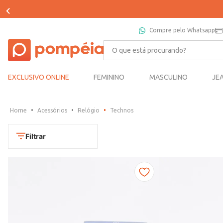
Compre pelo Whatsapp
O que está procurando?
EXCLUSIVO ONLINE
FEMININO
MASCULINO
JE
Acessórios
Relógio
Technos
Filtrar
Cores
Dourado
Marca
Marrom
CONDOR
Prata
TAMANHO