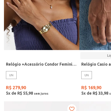
Modelo
Lo
Relógio +Acessório Condor Feminino DOURADO
UN
UN
R$
279
,
90
R$
169
,
90
5
x de
R$
55
,
98
5
x de
R$
33
,
98