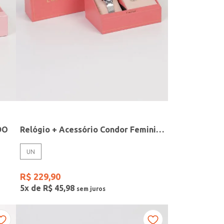
DO
Relógio + Acessório Condor Feminino PRATA
UN
R$
229
,
90
5
x de
R$
45
,
98