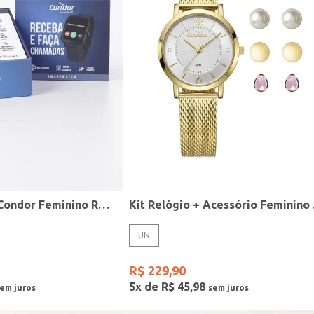
Relógio Smart Condor Feminino ROSE
Kit R
UN
R$
229
,
90
5
x de
R$
45
,
98