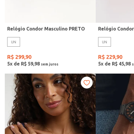
Idade
Relógio Condor Masculino PRETO
Relógio Condo
UN
UN
R$
299
,
90
R$
229
,
90
5
x de
R$
59
,
98
5
x de
R$
45
,
98