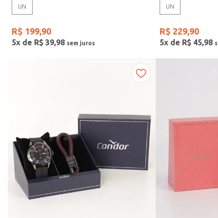
UN
UN
Gênero
R$
199
,
90
R$
229
,
90
5
x de
R$
39
,
98
5
x de
R$
45
,
98