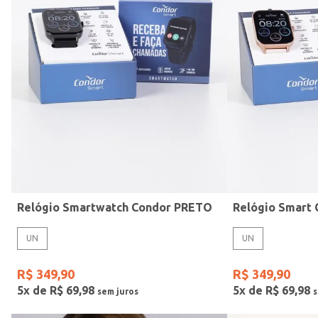
Mormaii
Preto
UN
Casio
Estilo
Rose
Gang
Vermelho
Relógio Smartwatch Condor PRETO
UN
UN
R$
349
,
90
R$
349
,
90
5
x de
R$
69
,
98
5
x de
R$
69
,
98