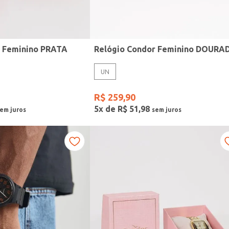
r Feminino PRATA
Relógio Condor Feminino DOURA
UN
R$
259
,
90
5
x de
R$
51
,
98