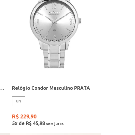
elógio + Acessório Feminino DOURADO
Relógio Condor Masculino PRATA
UN
R$
229
,
90
5
x de
R$
45
,
98