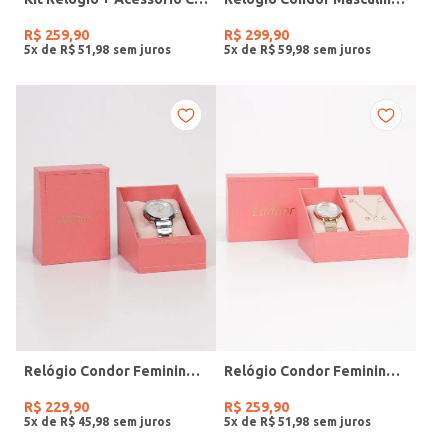
R$
259
,
90
R$
299
,
90
5
x de
R$
51
,
98
5
x de
R$
59
,
98
Relógio Condor Feminino PRATA
Relógio Condor Feminino DOURADO
R$
229
,
90
R$
259
,
90
5
x de
R$
45
,
98
5
x de
R$
51
,
98