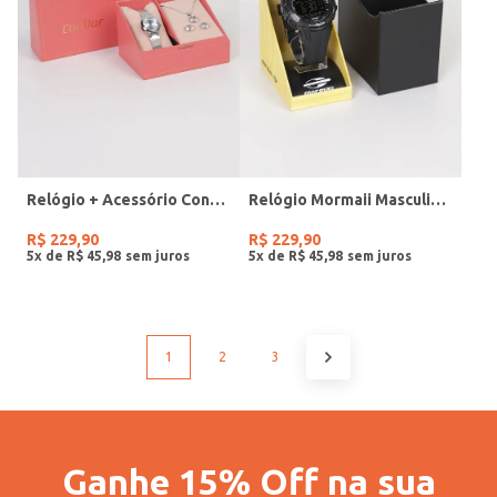
Relógio + Acessório Condor Feminino PRATA
Relógio Mormaii Masculino PRETO
R$
229
,
90
R$
229
,
90
5
x de
R$
45
,
98
5
x de
R$
45
,
98
1
2
3
Ganhe 15% Off na sua