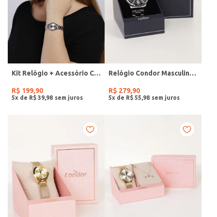
Kit Relógio + Acessório Condor Feminino PRATA
Relógio Condor Masculino PRATA
R$
199
,
90
R$
279
,
90
5
x de
R$
39
,
98
5
x de
R$
55
,
98