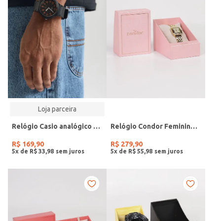
Loja parceira
Relógio Casio analógico MW-240-4BVDF-SC
Relógio Condor Feminino DOURADO
R$
169
,
90
R$
279
,
90
5
x de
R$
33
,
98
5
x de
R$
55
,
98