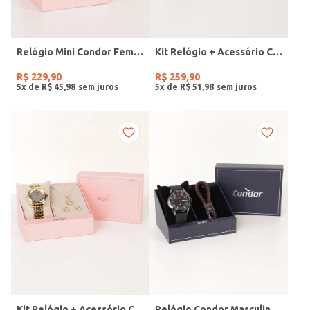
Relógio Mini Condor Feminino DOURADO
Kit Relógio + Acessório Condor Feminino DOURADO
R$
229
,
90
R$
259
,
90
5
x de
R$
45
,
98
5
x de
R$
51
,
98
Kit Relógio + Acessório Condor Feminino DOURADO
Relógio Condor Masculino PRETO