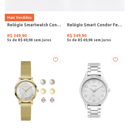
Mais Vendidos
Relógio Smartwatch Condor PRETO
Relógio Smart Condor Feminino ROSE
R$
349
,
90
R$
349
,
90
5
x de
R$
69
,
98
5
x de
R$
69
,
98