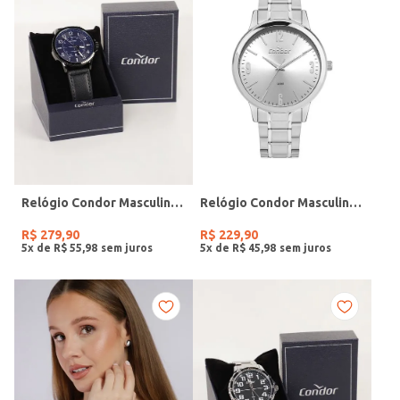
Relógio Condor Masculino PRETO
Relógio Condor Masculino PRATA
R$
279
,
90
R$
229
,
90
5
x de
R$
55
,
98
5
x de
R$
45
,
98