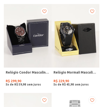
Relógio Condor Masculino PRETO
Relógio Mormaii Masculino PRETO
R$
299
,
90
R$
229
,
90
5
x de
R$
59
,
98
5
x de
R$
45
,
98