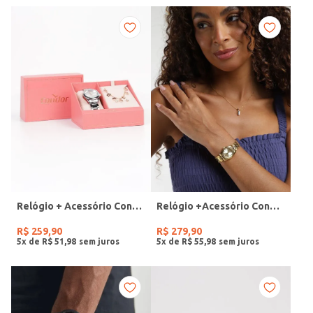
Relógio + Acessório Condor Feminino PRATA
Relógio +Acessório Condor Feminino DOURADO
R$
259
,
90
R$
279
,
90
5
x de
R$
51
,
98
5
x de
R$
55
,
98