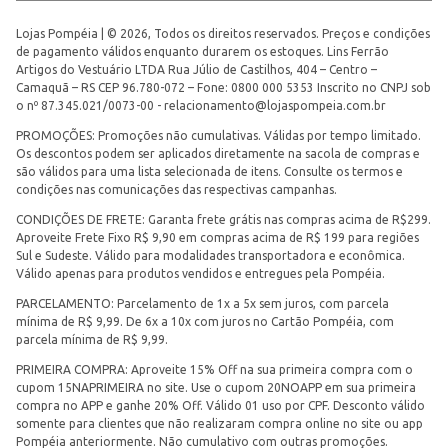
Lojas Pompéia | © 2026, Todos os direitos reservados. Preços e condições
de pagamento válidos enquanto durarem os estoques. Lins Ferrão
Artigos do Vestuário LTDA Rua Júlio de Castilhos, 404 – Centro –
Camaquã – RS CEP 96.780-072 – Fone: 0800 000 5353 Inscrito no CNPJ sob
o nº 87.345.021/0073-00 -
relacionamento@lojaspompeia.com.br
PROMOÇÕES: Promoções não cumulativas. Válidas por tempo limitado.
Os descontos podem ser aplicados diretamente na sacola de compras e
são válidos para uma lista selecionada de itens. Consulte os termos e
condições nas comunicações das respectivas campanhas.
CONDIÇÕES DE FRETE: Garanta frete grátis nas compras acima de R$299.
Aproveite Frete Fixo R$ 9,90 em compras acima de R$ 199 para regiões
Sul e Sudeste. Válido para modalidades transportadora e econômica.
Válido apenas para produtos vendidos e entregues pela Pompéia.
PARCELAMENTO: Parcelamento de 1x a 5x sem juros, com parcela
mínima de R$ 9,99. De 6x a 10x com juros no Cartão Pompéia, com
parcela mínima de R$ 9,99.
PRIMEIRA COMPRA: Aproveite 15% Off na sua primeira compra com o
cupom 15NAPRIMEIRA no site. Use o cupom 20NOAPP em sua primeira
compra no APP e ganhe 20% Off. Válido 01 uso por CPF. Desconto válido
somente para clientes que não realizaram compra online no site ou app
Pompéia anteriormente. Não cumulativo com outras promoções.