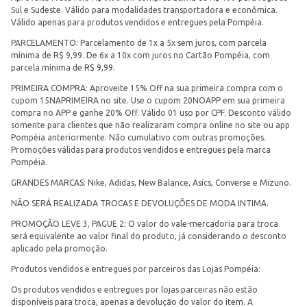
Sul e Sudeste. Válido para modalidades transportadora e econômica.
Válido apenas para produtos vendidos e entregues pela Pompéia.
PARCELAMENTO: Parcelamento de 1x a 5x sem juros, com parcela
mínima de R$ 9,99. De 6x a 10x com juros no Cartão Pompéia, com
parcela mínima de R$ 9,99.
PRIMEIRA COMPRA: Aproveite 15% Off na sua primeira compra com o
cupom 15NAPRIMEIRA no site. Use o cupom 20NOAPP em sua primeira
compra no APP e ganhe 20% Off. Válido 01 uso por CPF. Desconto válido
somente para clientes que não realizaram compra online no site ou app
Pompéia anteriormente. Não cumulativo com outras promoções.
Promoções válidas para produtos vendidos e entregues pela marca
Pompéia.
GRANDES MARCAS: Nike, Adidas, New Balance, Asics, Converse e Mizuno.
NÃO SERÁ REALIZADA TROCAS E DEVOLUÇÕES DE MODA INTIMA.
PROMOÇÃO LEVE 3, PAGUE 2: O valor do vale-mercadoria para troca
será equivalente ao valor final do produto, já considerando o desconto
aplicado pela promoção.
Produtos vendidos e entregues por parceiros das Lojas Pompéia:
Os produtos vendidos e entregues por lojas parceiras não estão
disponíveis para troca, apenas a devolução do valor do item. A