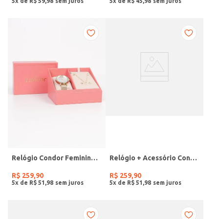
5
x de
R$
59
,
98
5
x de
R$
45
,
98
Relógio Condor Feminino DOURADO
Relógio + Acessório Condor Feminino PRATA
R$
259
,
90
R$
259
,
90
5
x de
R$
51
,
98
5
x de
R$
51
,
98