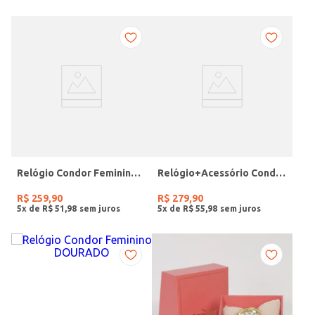
Relógio Condor Feminino DOURADO
Relógio+Acessório Condor Feminino ROSE
R$
259
,
90
R$
279
,
90
5
x de
R$
51
,
98
5
x de
R$
55
,
98