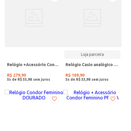
Loja parceira
Relógio +Acessório Condor Feminino DOURADO
Relógio Casio analógico MW-240-4BVDF-SC
R$
279
,
90
R$
169
,
90
5
x de
R$
55
,
98
5
x de
R$
33
,
98