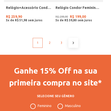
Relógio+Acessório Condor Feminino PRATA
Relógio Condor Feminino PRATA
R$
259
,
90
R$
199
,
00
R$
299
,
90
5
x de
R$
51
,
98
5
x de
R$
39
,
80
1
2
3
Ganhe 15% Off na sua
primeira compra no site*
SELECIONE SEU GÊNERO
Feminino
Masculino