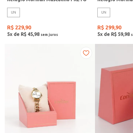
UN
UN
R$
229
,
90
R$
299
,
90
5
x de
R$
45
,
98
5
x de
R$
59
,
98
Vendido Por