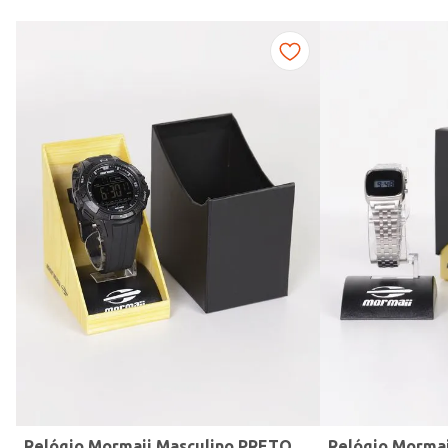
Modelo de Pulseira
Relógio Mormaii Masculino PRETO
Relógio Morma