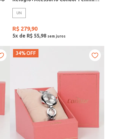
UN
R$
279
,
90
5
x de
R$
55
,
98
34%
OFF