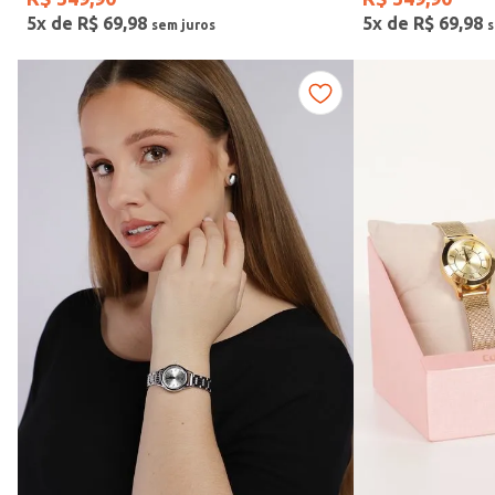
5
x de
R$
69
,
98
5
x de
R$
69
,
98
Fitness