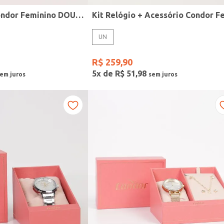
Relógio Mini Condor Feminino DOURADO
UN
R$
259
,
90
5
x de
R$
51
,
98