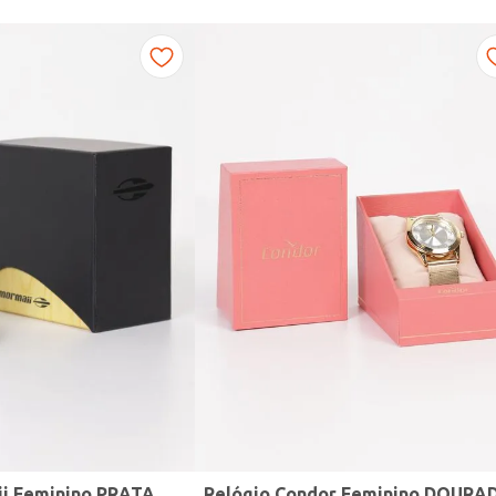
ii Feminino PRATA
Relógio Condor Feminino DOURA