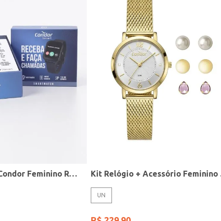
Relógio Smart Condor Feminino ROSE
Kit R
UN
R$
229
,
90