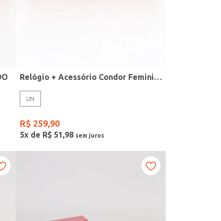
DO
Relógio + Acessório Condor Feminino PRATA
UN
R$
259
,
90
5
x de
R$
51
,
98