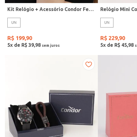
Kit Relógio + Acessório Condor Feminino PRATA
UN
UN
Gênero
R$
199
,
90
R$
229
,
90
5
x de
R$
39
,
98
5
x de
R$
45
,
98