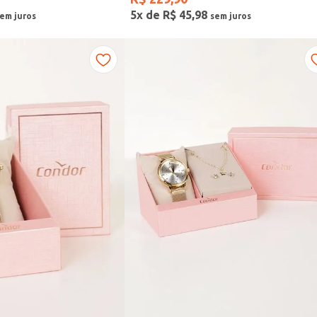
5
x de
R$
45
,
98