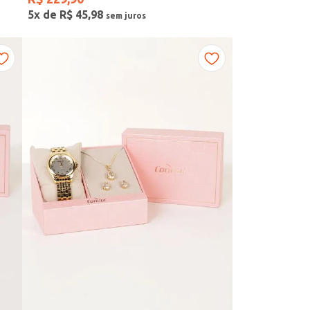
5
x de
R$
45
,
98