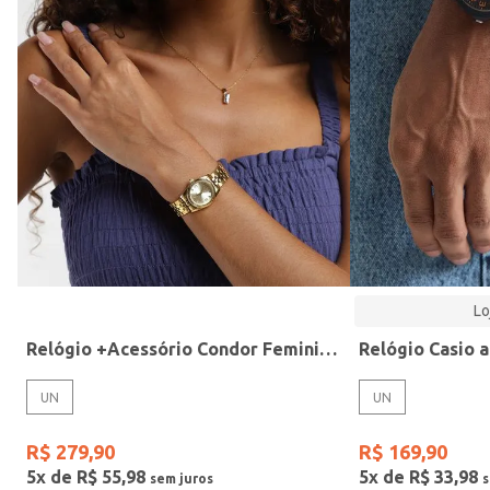
Modelo
Lo
Relógio +Acessório Condor Feminino DOURADO
UN
UN
R$
279
,
90
R$
169
,
90
5
x de
R$
55
,
98
5
x de
R$
33
,
98