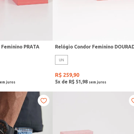
r Feminino PRATA
Relógio Condor Feminino DOURA
UN
R$
259
,
90
5
x de
R$
51
,
98