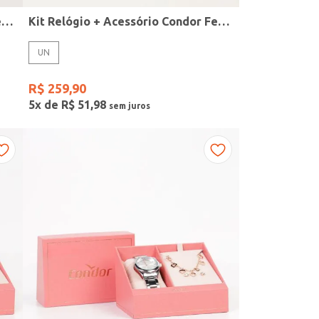
Kit Relógio + Acessório Condor Feminino DOURADO
Kit Relógio + Acessório Condor Feminino DOURADO
UN
R$
259
,
90
5
x de
R$
51
,
98