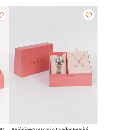
DO
Relógio+Acessório Condor Feminino ROSE