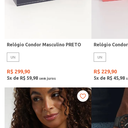
Idade
Relógio Condor Masculino PRETO
Relógio Condo
UN
UN
R$
299
,
90
R$
229
,
90
5
x de
R$
59
,
98
5
x de
R$
45
,
98