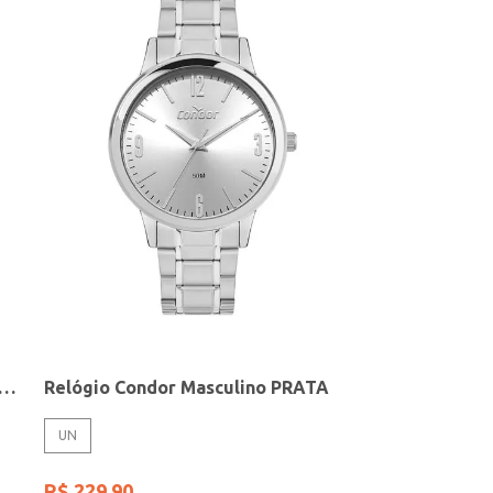
elógio + Acessório Feminino DOURADO
Relógio Condor Masculino PRATA
UN
R$
229
,
90