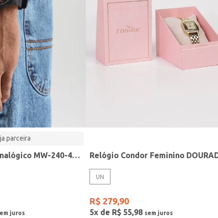
ja parceira
Relógio Casio analógico MW-240-4BVDF-SC
Relógio Condor Feminino DOURA
UN
R$
279
,
90
5
x de
R$
55
,
98