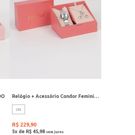
DO
Relógio + Acessório Condor Feminino PRATA
UN
R$
229
,
90
5
x de
R$
45
,
98