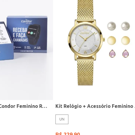
Relógio Smart Condor Feminino ROSE
Kit R
UN
R$
229
,
90