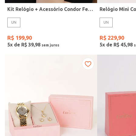
Kit Relógio + Acessório Condor Feminino PRATA
UN
UN
Gênero
R$
199
,
90
R$
229
,
90
5
x de
R$
39
,
98
5
x de
R$
45
,
98