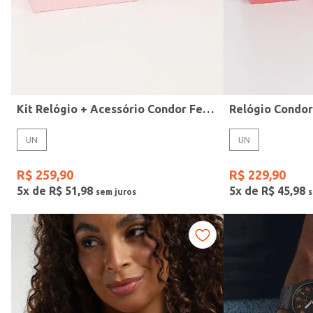
Idade
Kit Relógio + Acessório Condor Feminino DOURADO
Relógio Condo
UN
UN
R$
259
,
90
R$
229
,
90
5
x de
R$
51
,
98
5
x de
R$
45
,
98