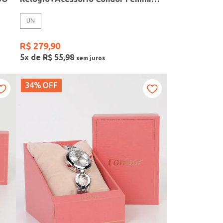
UN
R$
279
,
90
5
x de
R$
55
,
98
34%
OFF