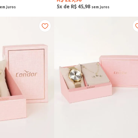
5
x de
R$
45
,
98