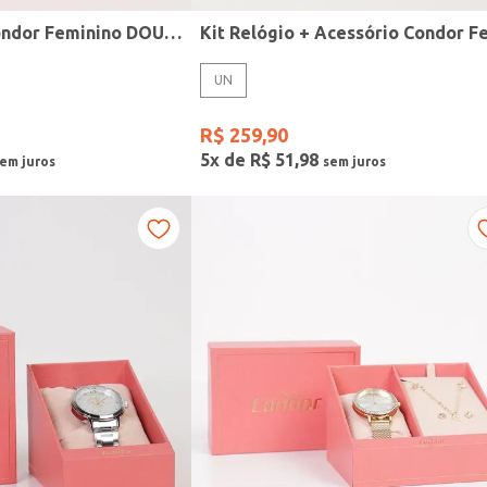
Relógio Mini Condor Feminino DOURADO
UN
R$
259
,
90
5
x de
R$
51
,
98