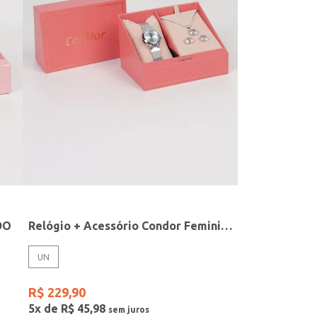
DO
Relógio + Acessório Condor Feminino PRATA
UN
R$
229
,
90
5
x de
R$
45
,
98