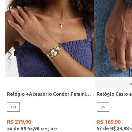
Modelo
Lo
Relógio +Acessório Condor Feminino DOURADO
UN
UN
R$
279
,
90
R$
169
,
90
5
x de
R$
55
,
98
5
x de
R$
33
,
98