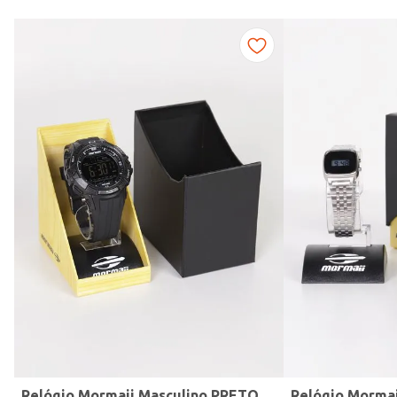
Modelo de Pulseira
Relógio Mormaii Masculino PRETO
Relógio Morma