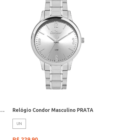
elógio + Acessório Feminino DOURADO
Relógio Condor Masculino PRATA
UN
R$
229
,
90