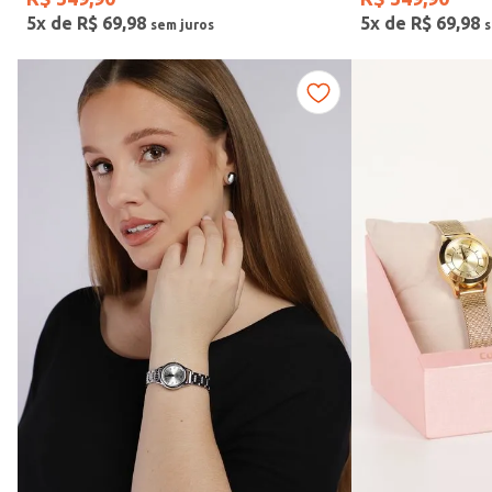
5
x de
R$
69
,
98
5
x de
R$
69
,
98
Fitness