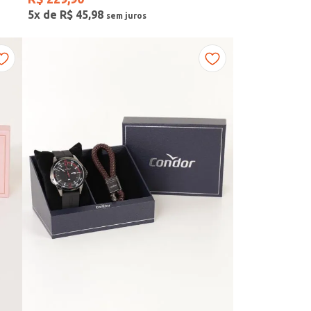
5
x de
R$
45
,
98