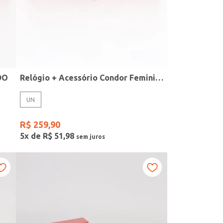
DO
Relógio + Acessório Condor Feminino PRATA
UN
R$
259
,
90
5
x de
R$
51
,
98