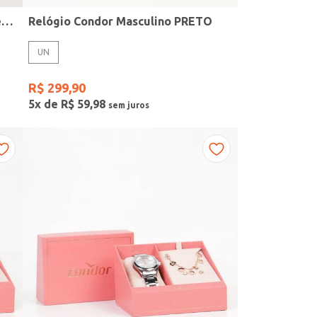
Kit Relógio + Acessório Condor Feminino DOURADO
Relógio Condor Masculino PRETO
UN
R$
299
,
90
5
x de
R$
59
,
98