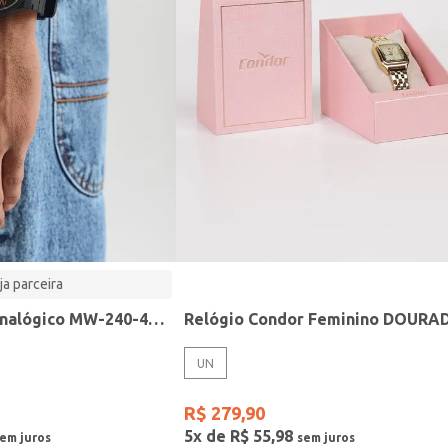
ja parceira
Relógio Casio analógico MW-240-4BVDF-SC
Relógio Condor Feminino DOURA
UN
R$
279
,
90
5
x de
R$
55
,
98