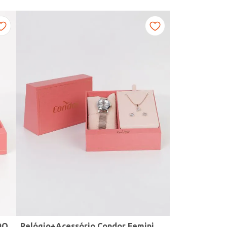
DO
Relógio+Acessório Condor Feminino ROSE