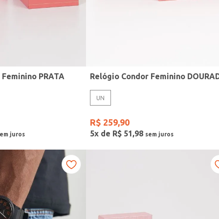
r Feminino PRATA
Relógio Condor Feminino DOURA
UN
R$
259
,
90
5
x de
R$
51
,
98