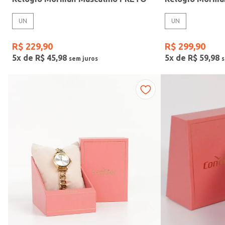
UN
UN
R$
229
,
90
R$
299
,
90
5
x de
R$
45
,
98
5
x de
R$
59
,
98
Faixas de preço
R$ 169,00
–
R$ 390,00