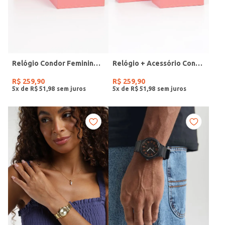
Relógio Condor Feminino DOURADO
Relógio + Acessório Condor Feminino PRATA
R$
259
,
90
R$
259
,
90
5
x de
R$
51
,
98
5
x de
R$
51
,
98