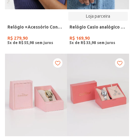
Loja parceira
Relógio +Acessório Condor Feminino DOURADO
Relógio Casio analógico MW-240-4BVDF-SC
R$
279
,
90
R$
169
,
90
5
x de
R$
55
,
98
5
x de
R$
33
,
98