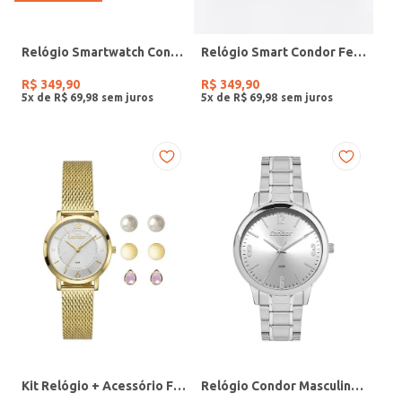
Relógio Smartwatch Condor PRETO
Relógio Smart Condor Feminino ROSE
R$
349
,
90
R$
349
,
90
5
x de
R$
69
,
98
5
x de
R$
69
,
98
Kit Relógio + Acessório Feminino DOURADO
Relógio Condor Masculino PRATA