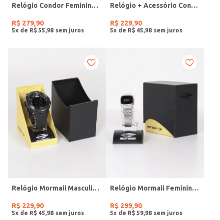
Relógio Condor Feminino DOURADO
Relógio + Acessório Condor Feminino PRATA
R$
279
,
90
R$
229
,
90
5
x de
R$
55
,
98
5
x de
R$
45
,
98
Relógio Mormaii Masculino PRETO
Relógio Mormaii Feminino PRATA
R$
229
,
90
R$
299
,
90
5
x de
R$
45
,
98
5
x de
R$
59
,
98