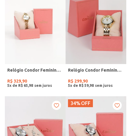
Relógio Condor Feminino DOURADO
Relógio Condor Feminino DOURADO
R$
329
,
90
R$
299
,
90
5
x de
R$
65
,
98
5
x de
R$
59
,
98
34%
OFF