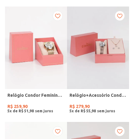
Relógio Condor Feminino DOURADO
Relógio+Acessório Condor Feminino ROSE
R$
259
,
90
R$
279
,
90
5
x de
R$
51
,
98
5
x de
R$
55
,
98