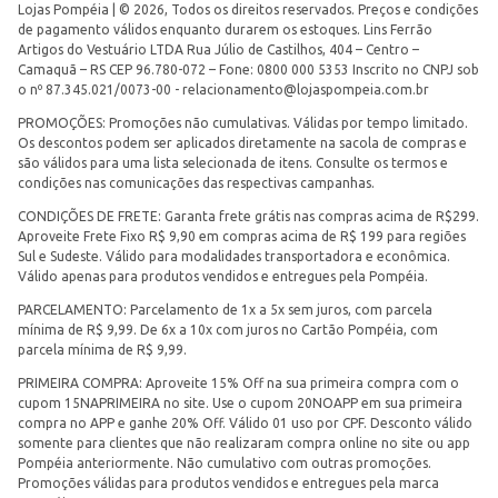
Lojas Pompéia | © 2026, Todos os direitos reservados. Preços e condições
de pagamento válidos enquanto durarem os estoques. Lins Ferrão
Artigos do Vestuário LTDA Rua Júlio de Castilhos, 404 – Centro –
Camaquã – RS CEP 96.780-072 – Fone: 0800 000 5353 Inscrito no CNPJ sob
o nº 87.345.021/0073-00 -
relacionamento@lojaspompeia.com.br
PROMOÇÕES: Promoções não cumulativas. Válidas por tempo limitado.
Os descontos podem ser aplicados diretamente na sacola de compras e
são válidos para uma lista selecionada de itens. Consulte os termos e
condições nas comunicações das respectivas campanhas.
CONDIÇÕES DE FRETE: Garanta frete grátis nas compras acima de R$299.
Aproveite Frete Fixo R$ 9,90 em compras acima de R$ 199 para regiões
Sul e Sudeste. Válido para modalidades transportadora e econômica.
Válido apenas para produtos vendidos e entregues pela Pompéia.
PARCELAMENTO: Parcelamento de 1x a 5x sem juros, com parcela
mínima de R$ 9,99. De 6x a 10x com juros no Cartão Pompéia, com
parcela mínima de R$ 9,99.
PRIMEIRA COMPRA: Aproveite 15% Off na sua primeira compra com o
cupom 15NAPRIMEIRA no site. Use o cupom 20NOAPP em sua primeira
compra no APP e ganhe 20% Off. Válido 01 uso por CPF. Desconto válido
somente para clientes que não realizaram compra online no site ou app
Pompéia anteriormente. Não cumulativo com outras promoções.
Promoções válidas para produtos vendidos e entregues pela marca