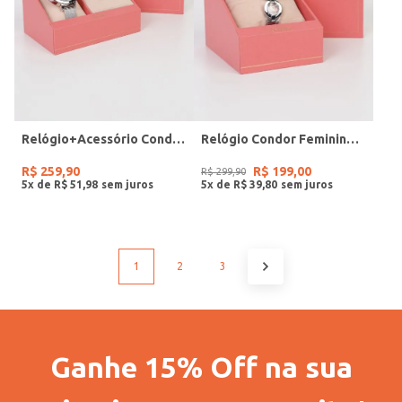
Relógio+Acessório Condor Feminino PRATA
Relógio Condor Feminino PRATA
R$
259
,
90
R$
199
,
00
R$
299
,
90
5
x de
R$
51
,
98
5
x de
R$
39
,
80
1
2
3
Ganhe 15% Off na sua