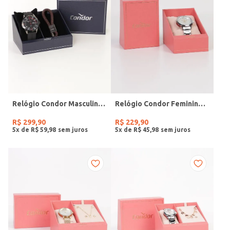
Relógio Condor Masculino PRETO
Relógio Condor Feminino PRATA
R$
299
,
90
R$
229
,
90
5
x de
R$
59
,
98
5
x de
R$
45
,
98