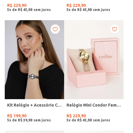
R$
229
,
90
R$
229
,
90
5
x de
R$
45
,
98
5
x de
R$
45
,
98
Kit Relógio + Acessório Condor Feminino PRATA
Relógio Mini Condor Feminino DOURADO
R$
199
,
90
R$
229
,
90
5
x de
R$
39
,
98
5
x de
R$
45
,
98