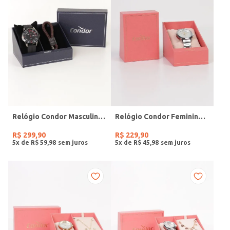
Relógio Condor Masculino PRETO
Relógio Condor Feminino PRATA
R$
299
,
90
R$
229
,
90
5
x de
R$
59
,
98
5
x de
R$
45
,
98