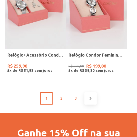
Relógio+Acessório Condor Feminino PRATA
Relógio Condor Feminino PRATA
R$
259
,
90
R$
199
,
00
R$
299
,
90
5
x de
R$
51
,
98
5
x de
R$
39
,
80
1
2
3
Ganhe 15% Off na sua