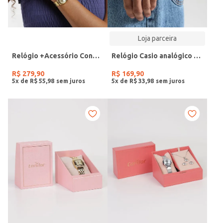
Loja parceira
Relógio +Acessório Condor Feminino DOURADO
Relógio Casio analógico MW-240-4BVDF-SC
R$
279
,
90
R$
169
,
90
5
x de
R$
55
,
98
5
x de
R$
33
,
98