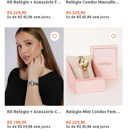
Kit Relógio + Acessório Feminino DOURADO
Relógio Condor Masculino PRATA
R$
229
,
90
R$
229
,
90
5
x de
R$
45
,
98
5
x de
R$
45
,
98
Kit Relógio + Acessório Condor Feminino PRATA
Relógio Mini Condor Feminino DOURADO
R$
199
,
90
R$
229
,
90
5
x de
R$
39
,
98
5
x de
R$
45
,
98