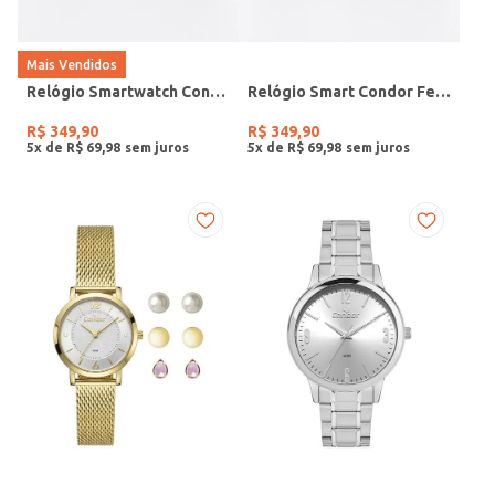
Mais Vendidos
Relógio Smartwatch Condor PRETO
Relógio Smart Condor Feminino ROSE
R$
349
,
90
R$
349
,
90
5
x de
R$
69
,
98
5
x de
R$
69
,
98