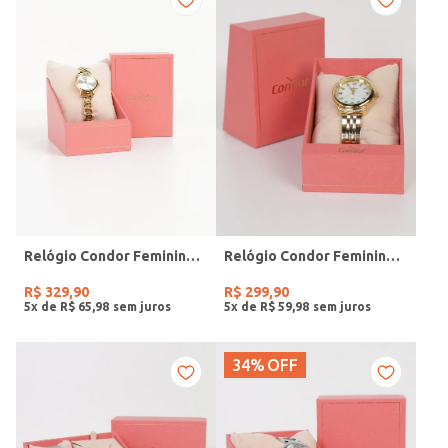
Relógio Condor Feminino DOURADO
Relógio Condor Feminino DOURADO
R$
329
,
90
R$
299
,
90
5
x de
R$
65
,
98
5
x de
R$
59
,
98
34%
OFF