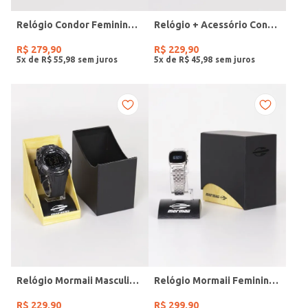
Relógio Condor Feminino DOURADO
Relógio + Acessório Condor Feminino PRATA
R$
279
,
90
R$
229
,
90
5
x de
R$
55
,
98
5
x de
R$
45
,
98
Relógio Mormaii Masculino PRETO
Relógio Mormaii Feminino PRATA
R$
229
,
90
R$
299
,
90