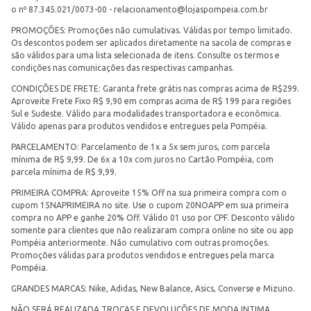
o nº 87.345.021/0073-00 -
relacionamento@lojaspompeia.com.br
PROMOÇÕES: Promoções não cumulativas. Válidas por tempo limitado.
Os descontos podem ser aplicados diretamente na sacola de compras e
são válidos para uma lista selecionada de itens. Consulte os termos e
condições nas comunicações das respectivas campanhas.
CONDIÇÕES DE FRETE: Garanta frete grátis nas compras acima de R$299.
Aproveite Frete Fixo R$ 9,90 em compras acima de R$ 199 para regiões
Sul e Sudeste. Válido para modalidades transportadora e econômica.
Válido apenas para produtos vendidos e entregues pela Pompéia.
PARCELAMENTO: Parcelamento de 1x a 5x sem juros, com parcela
mínima de R$ 9,99. De 6x a 10x com juros no Cartão Pompéia, com
parcela mínima de R$ 9,99.
PRIMEIRA COMPRA: Aproveite 15% Off na sua primeira compra com o
cupom 15NAPRIMEIRA no site. Use o cupom 20NOAPP em sua primeira
compra no APP e ganhe 20% Off. Válido 01 uso por CPF. Desconto válido
somente para clientes que não realizaram compra online no site ou app
Pompéia anteriormente. Não cumulativo com outras promoções.
Promoções válidas para produtos vendidos e entregues pela marca
Pompéia.
GRANDES MARCAS: Nike, Adidas, New Balance, Asics, Converse e Mizuno.
NÃO SERÁ REALIZADA TROCAS E DEVOLUÇÕES DE MODA INTIMA.