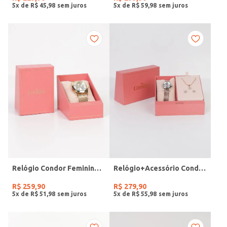
5
x de
R$
45
,
98
5
x de
R$
59
,
98
Relógio Condor Feminino DOURADO
Relógio+Acessório Condor Feminino ROSE
R$
259
,
90
R$
279
,
90
5
x de
R$
51
,
98
5
x de
R$
55
,
98