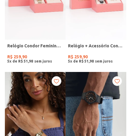
Relógio Condor Feminino DOURADO
Relógio + Acessório Condor Feminino PRATA
R$
259
,
90
R$
259
,
90
5
x de
R$
51
,
98
5
x de
R$
51
,
98