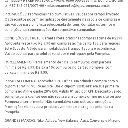
Camaquã – RS CEP 96.780-072 – Fone: 0800 000 5353 Inscrito no CNPJ sob
o nº 87.345.021/0073-00 -
relacionamento@lojaspompeia.com.br
PROMOÇÕES: Promoções não cumulativas. Válidas por tempo limitado.
Os descontos podem ser aplicados diretamente na sacola de compras e
são válidos para uma lista selecionada de itens. Consulte os termos e
condições nas comunicações das respectivas campanhas.
CONDIÇÕES DE FRETE: Garanta frete grátis nas compras acima de R$299.
Aproveite Frete Fixo R$ 9,90 em compras acima de R$ 199 para regiões
Sul e Sudeste. Válido para modalidades transportadora e econômica.
Válido apenas para produtos vendidos e entregues pela Pompéia.
PARCELAMENTO: Parcelamento de 1x a 5x sem juros, com parcela
mínima de R$ 9,99. De 6x a 10x com juros no Cartão Pompéia, com
parcela mínima de R$ 9,99.
PRIMEIRA COMPRA: Aproveite 15% Off na sua primeira compra com o
cupom 15NAPRIMEIRA no site. Use o cupom 20NOAPP em sua primeira
compra no APP e ganhe 20% Off. Válido 01 uso por CPF. Desconto válido
somente para clientes que não realizaram compra online no site ou app
Pompéia anteriormente. Não cumulativo com outras promoções.
Promoções válidas para produtos vendidos e entregues pela marca
Pompéia.
GRANDES MARCAS: Nike, Adidas, New Balance, Asics, Converse e Mizuno.