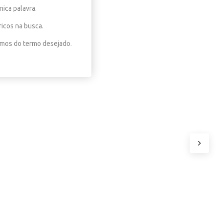
nica palavra.
ricos na busca.
nimos do termo desejado.