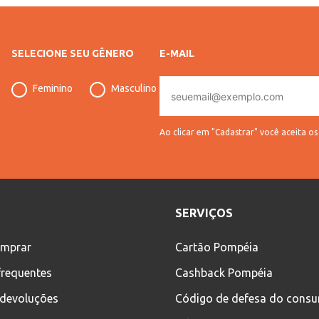
SELECIONE SEU GÊNERO
E-MAIL
E-
Feminino
Masculino
mail
Ao clicar em "Cadastrar" você aceita o
SERVIÇOS
mprar
Cartão Pompéia
frequentes
Cashback Pompéia
 devoluções
Código de defesa do cons