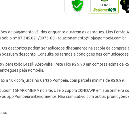
ções de pagamento válidos enquanto durarem os estoques. Lins Ferrão Ar
J sob o nº 87.345.021/0073-00 -
relacionamento@lojaspompeia.com.br
Os descontos podem ser aplicados diretamente na sacola de compras e s
 já possuam desconto. Consulte os termos e condições nas comunicações
 para todo Brasil. Aproveite Frete Fixo R$ 9,90 em compras acima de R$
 entregues pela Pompéia.
 6x a 10x com juros no Cartão Pompéia, com parcela mínima de R$ 9,99.
cupom 15NAPRIMEIRA no site. Use o cupom 20NOAPP em sua primeira com
ite ou app Pompéia anteriormente. Não cumulativo com outras promoções
uno.