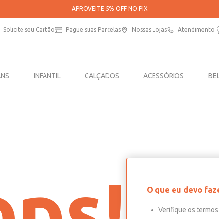
APROVEITE 5% OFF NO PIX
Solicite seu Cartão
Pague suas Parcelas
Nossas Lojas
Atendimento
ANS
INFANTIL
CALÇADOS
ACESSÓRIOS
BE
ps!
O que eu devo faz
Verifique os termos 