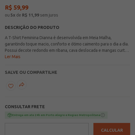
R$
59
,
99
ou
5
x
de
R$
11,99
sem juros
DESCRIÇÃO DO PRODUTO
A T-Shirt Feminina Dianna é desenvolvida em Meia Malha,
garantindo toque macio, conforto e ótimo caimento para o dia a dia.
Possui decote redondo em ribana, cava deslocada e mangas curtas,
que proporcionam um visual moderno e descontraído. Com
Ler Mais
modelagem soltinha e comprimento cropped, valoriza produções
atuais. A estampa frontal do Brasil e bandeira em bordado, trazem
SALVE OU COMPARTILHE
um toque esportivo e cheio de personalidade para compor looks e
torcer pelo Brasil na Copa com muito estilo.
CONSULTAR FRETE
Entrega em ate 24h em Porto Alegre e Regiao Metropolitana
CALCULAR