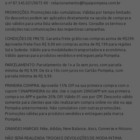
o nº 87.345.021/0073-00 -
relacionamento@lojaspompeia.com.br
PROMOÇÕES: Promoções não cumulativas. Válidas por tempo limitado.
Os descontos podem ser aplicados diretamente na sacola de compras e
são válidos para uma lista selecionada de itens. Consulte os termos e
condições nas comunicações das respectivas campanhas.
CONDIÇÕES DE FRETE: Garanta frete grátis nas compras acima de R$299.
Aproveite Frete Fixo R$ 9,90 em compras acima de R$ 199 para regiões
Sul e Sudeste. Válido para modalidades transportadora e econômica.
Válido apenas para produtos vendidos e entregues pela Pompéia.
PARCELAMENTO: Parcelamento de 1x a 5x sem juros, com parcela
mínima de R$ 9,99. De 6x a 10x com juros no Cartão Pompéia, com
parcela mínima de R$ 9,99.
PRIMEIRA COMPRA: Aproveite 15% Off na sua primeira compra com o
cupom 15NAPRIMEIRA no site. Use o cupom 20NOAPP em sua primeira
compra no APP e ganhe 20% Off. Válido 01 uso por CPF. Desconto válido
somente para clientes que não realizaram compra online no site ou app
Pompéia anteriormente. Não cumulativo com outras promoções.
Promoções válidas para produtos vendidos e entregues pela marca
Pompéia.
GRANDES MARCAS: Nike, Adidas, New Balance, Asics, Converse e Mizuno.
NÃO SERÁ REALIZADA TROCAS E DEVOLUÇÕES DE MODA INTIMA.