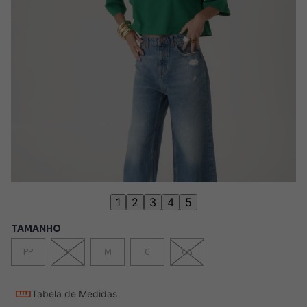
1
2
3
4
5
TAMANHO
PP
P
M
G
GG
Tabela de Medidas