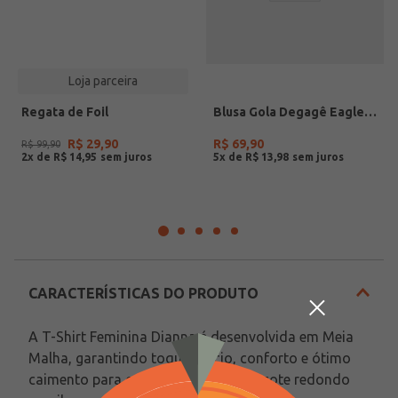
Loja parceira
Regata de Foil
Blusa Gola Degagê Eagle Rock Feminina PRETO
R$
29
,
90
R$
69
,
90
R$
99
,
90
2
x de
R$
14
,
95
5
x de
R$
13
,
98
CARACTERÍSTICAS DO PRODUTO
A T-Shirt Feminina Dianna é desenvolvida em Meia 
Malha, garantindo toque macio, conforto e ótimo 
caimento para o dia a dia. Possui decote redondo 