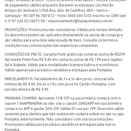
de pagamento válidos enquanto durarem os estoques. Lins Ferrão
Artigos do Vestuário LTDA Rua Júlio de Castilhos, 404 – Centro –
Camaquã – RS CEP 96.780-072 – Fone: 0800 000 5353 Inscrito no CNPJ sob
o nº 87.345.021/0073-00 -
relacionamento@lojaspompeia.com.br
PROMOÇÕES: Promoções não cumulativas. Válidas por tempo limitado.
Os descontos podem ser aplicados diretamente na sacola de compras e
são válidos para uma lista selecionada de itens. Consulte os termos e
condições nas comunicações das respectivas campanhas.
CONDIÇÕES DE FRETE: Garanta frete grátis nas compras acima de R$299.
Aproveite Frete Fixo R$ 9,90 em compras acima de R$ 199 para regiões
Sul e Sudeste. Válido para modalidades transportadora e econômica.
Válido apenas para produtos vendidos e entregues pela Pompéia.
PARCELAMENTO: Parcelamento de 1x a 5x sem juros, com parcela
mínima de R$ 9,99. De 6x a 10x com juros no Cartão Pompéia, com
parcela mínima de R$ 9,99.
PRIMEIRA COMPRA: Aproveite 15% Off na sua primeira compra com o
cupom 15NAPRIMEIRA no site. Use o cupom 20NOAPP em sua primeira
compra no APP e ganhe 20% Off. Válido 01 uso por CPF. Desconto válido
somente para clientes que não realizaram compra online no site ou app
Pompéia anteriormente. Não cumulativo com outras promoções.
Promoções válidas para produtos vendidos e entregues pela marca
Pompéia.