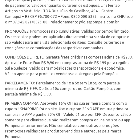
de pagamento válidos enquanto durarem os estoques. Lins Ferrão
Artigos do Vestuário LTDA Rua Júlio de Castilhos, 404 – Centro –
Camaquã – RS CEP 96.780-072 – Fone: 0800 000 5353 Inscrito no CNPJ sob
o nº 87.345.021/0073-00 -
relacionamento@lojaspompeia.com.br
PROMOÇÕES: Promoções não cumulativas. Válidas por tempo limitado.
Os descontos podem ser aplicados diretamente na sacola de compras e
são válidos para uma lista selecionada de itens. Consulte os termos e
condições nas comunicações das respectivas campanhas.
CONDIÇÕES DE FRETE: Garanta frete grátis nas compras acima de R$299.
Aproveite Frete Fixo R$ 9,90 em compras acima de R$ 199 para regiões
Sul e Sudeste. Válido para modalidades transportadora e econômica.
Válido apenas para produtos vendidos e entregues pela Pompéia.
PARCELAMENTO: Parcelamento de 1x a 5x sem juros, com parcela
mínima de R$ 9,99. De 6x a 10x com juros no Cartão Pompéia, com
parcela mínima de R$ 9,99.
PRIMEIRA COMPRA: Aproveite 15% Off na sua primeira compra com o
cupom 15NAPRIMEIRA no site. Use o cupom 20NOAPP em sua primeira
compra no APP e ganhe 20% Off. Válido 01 uso por CPF. Desconto válido
somente para clientes que não realizaram compra online no site ou app
Pompéia anteriormente. Não cumulativo com outras promoções.
Promoções válidas para produtos vendidos e entregues pela marca
Pompéia.