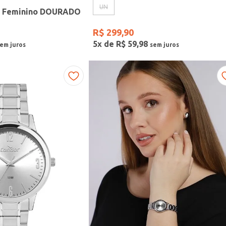
UN
r Feminino DOURADO
R$
299
,
90
5
x de
R$
59
,
98