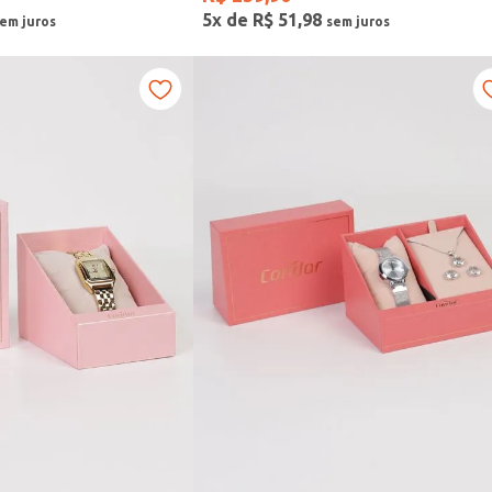
5
x de
R$
51
,
98