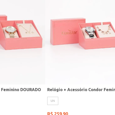
r Feminino DOURADO
UN
R$
259
,
90