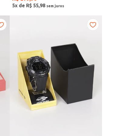
5
x de
R$
55
,
98