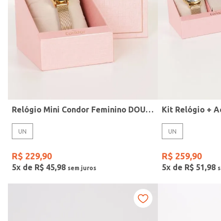
Modelo
Relógio Mini Condor Feminino DOURADO
UN
UN
R$
229
,
90
R$
259
,
90
5
x de
R$
45
,
98
5
x de
R$
51
,
98