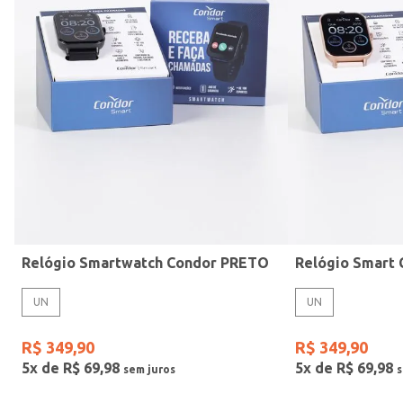
Mormaii
Prata
UN
Casio
Estilo
Preto
Gang
Rose
Vermelho
Relógio Smartwatch Condor PRETO
UN
UN
R$
349
,
90
R$
349
,
90
5
x de
R$
69
,
98
5
x de
R$
69
,
98