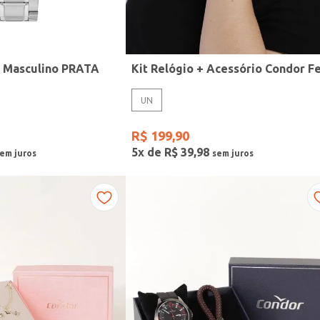
r Masculino PRATA
UN
R$
199
,
90
5
x de
R$
39
,
98