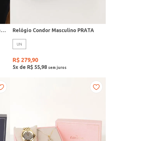
Kit Relógio + Acessório Condor Feminino PRATA
Relógio Condor Masculino PRATA
UN
R$
279
,
90
5
x de
R$
55
,
98