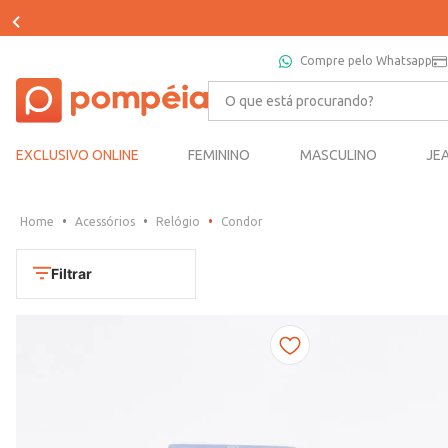
Compre pelo Whatsapp
O que está procurando?
EXCLUSIVO ONLINE
FEMININO
MASCULINO
JE
Acessórios
Relógio
Condor
Filtrar
Cores
Chumbo
Marca
Dourado
CONDOR
Marrom
TAMANHO