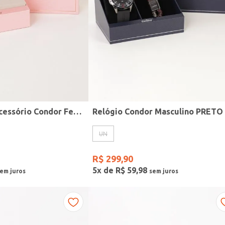
Kit Relógio + Acessório Condor Feminino DOURADO
Relógio Condor Masculino PRETO
UN
R$
299
,
90
5
x de
R$
59
,
98