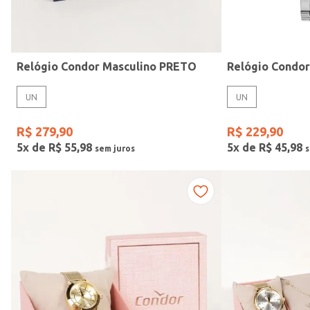
Idade
Relógio Condor Masculino PRETO
Relógio Condo
UN
UN
R$
279
,
90
R$
229
,
90
5
x de
R$
55
,
98
5
x de
R$
45
,
98