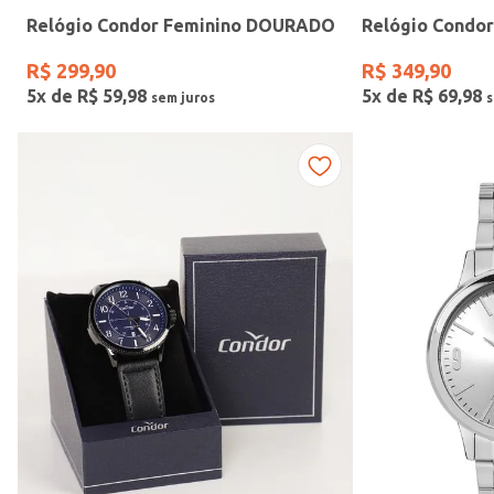
Relógio Condor Feminino DOURADO
Relógio Condo
Gênero
R$
299
,
90
R$
349
,
90
5
x de
R$
59
,
98
5
x de
R$
69
,
98