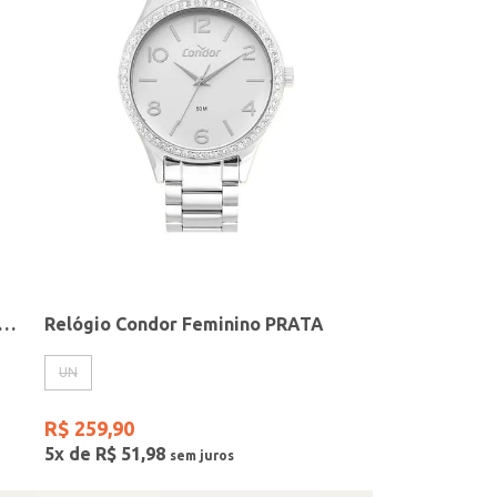
elógio + Acessório Feminino DOURADO
Relógio Condor Feminino PRATA
UN
R$
259
,
90
5
x de
R$
51
,
98