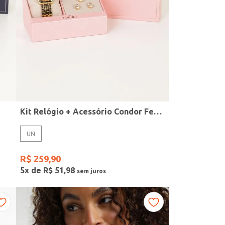
Kit Relógio + Acessório Condor Feminino DOURADO
UN
R$
259
,
90
5
x de
R$
51
,
98