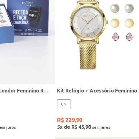
Relógio Smart Condor Feminino ROSE
Kit R
UN
R$
229
,
90
5
x de
R$
45
,
98