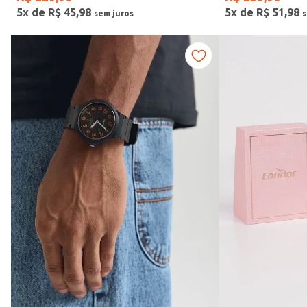
5
x de
R$
45
,
98
5
x de
R$
51
,
98
Vendido Por