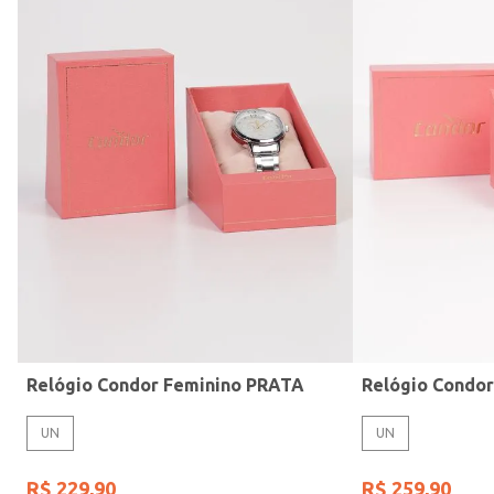
Modelo de Pulseira
Relógio Condor Feminino PRATA
Relógio Condo
UN
UN
R$
229
,
90
R$
259
,
90