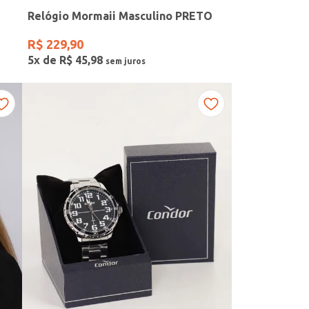
Relógio Mormaii Masculino PRETO
R$
229
,
90
5
x de
R$
45
,
98