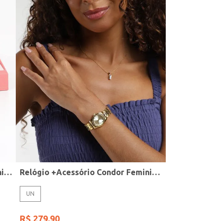
Relógio + Acessório Condor Feminino PRATA
Relógio +Acessório Condor Feminino DOURADO
UN
R$
279
,
90