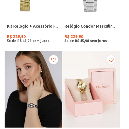
Kit Relógio + Acessório Feminino DOURADO
Relógio Condor Masculino PRATA
R$
229
,
90
R$
229
,
90
5
x de
R$
45
,
98
5
x de
R$
45
,
98