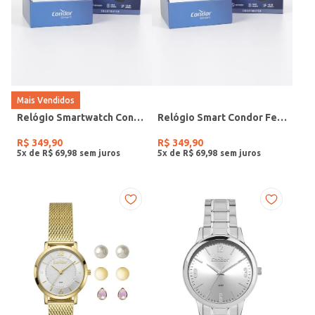
Mais Vendidos
Relógio Smartwatch Condor PRETO
Relógio Smart Condor Feminino ROSE
R$
349
,
90
R$
349
,
90
5
x de
R$
69
,
98
5
x de
R$
69
,
98