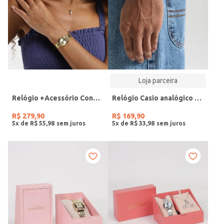
Loja parceira
Relógio +Acessório Condor Feminino DOURADO
Relógio Casio analógico MW-240-4BVDF-SC
R$
279
,
90
R$
169
,
90
5
x de
R$
55
,
98
5
x de
R$
33
,
98