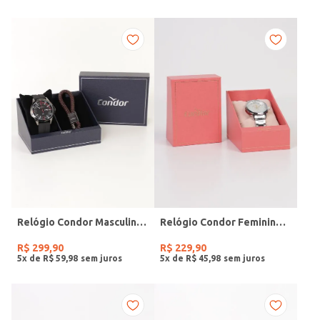
Relógio Condor Masculino PRETO
Relógio Condor Feminino PRATA
R$
299
,
90
R$
229
,
90
5
x de
R$
59
,
98
5
x de
R$
45
,
98