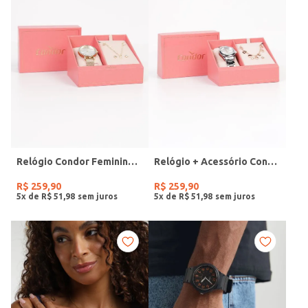
Relógio Condor Feminino DOURADO
Relógio + Acessório Condor Feminino PRATA
R$
259
,
90
R$
259
,
90
5
x de
R$
51
,
98
5
x de
R$
51
,
98