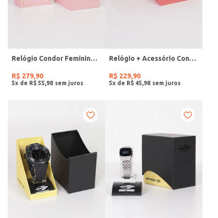
Relógio Condor Feminino DOURADO
Relógio + Acessório Condor Feminino PRATA
R$
279
,
90
R$
229
,
90
5
x de
R$
55
,
98
5
x de
R$
45
,
98