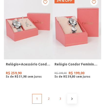
34%
OFF
Relógio+Acessório Condor Feminino PRATA
Relógio Condor Feminino PRATA
R$
259
,
90
R$
199
,
00
R$
299
,
90
5
x de
R$
51
,
98
5
x de
R$
39
,
80
1
2
3