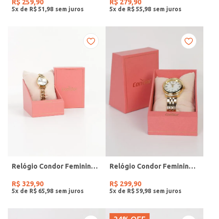
R$
259
,
90
R$
279
,
90
5
x de
R$
51
,
98
5
x de
R$
55
,
98
Relógio Condor Feminino DOURADO
Relógio Condor Feminino DOURADO
R$
329
,
90
R$
299
,
90
5
x de
R$
65
,
98
5
x de
R$
59
,
98