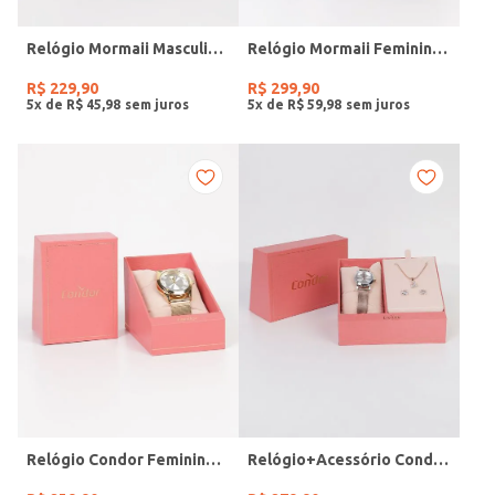
Relógio Mormaii Masculino PRETO
Relógio Mormaii Feminino PRATA
R$
229
,
90
R$
299
,
90
5
x de
R$
45
,
98
5
x de
R$
59
,
98
Relógio Condor Feminino DOURADO
Relógio+Acessório Condor Feminino ROSE