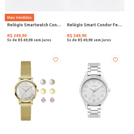
Mais Vendidos
Relógio Smartwatch Condor PRETO
Relógio Smart Condor Feminino ROSE
R$
349
,
90
R$
349
,
90
5
x de
R$
69
,
98
5
x de
R$
69
,
98