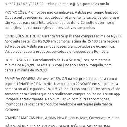
o nº 87.345.021/0073-00 -
relacionamento@lojaspompeia.com.br
PROMOÇÕES: Promoções não cumulativas. Válidas por tempo limitado.
Os descontos podem ser aplicados diretamente na sacola de compras e
são válidos para uma lista selecionada de itens. Consulte os termos e
condições nas comunicações das respectivas campanhas.
CONDIÇÕES DE FRETE: Garanta frete grátis nas compras acima de R$299.
Aproveite Frete Fixo R$ 9,90 em compras acima de R$ 199 para regiões
Sul e Sudeste. Válido para modalidades transportadora e econômica.
Válido apenas para produtos vendidos e entregues pela Pompéia.
PARCELAMENTO: Parcelamento de 1x a 5x sem juros, com parcela
mínima de R$ 9,99. De 6x a 10x com juros no Cartão Pompéia, com
parcela mínima de R$ 9,99.
PRIMEIRA COMPRA: Aproveite 15% Off na sua primeira compra com o
cupom 15NAPRIMEIRA no site. Use o cupom 20NOAPP em sua primeira
compra no APP e ganhe 20% Off. Válido 01 uso por CPF. Desconto válido
somente para clientes que não realizaram compra online no site ou app
Pompéia anteriormente. Não cumulativo com outras promoções.
Promoções válidas para produtos vendidos e entregues pela marca
Pompéia.
GRANDES MARCAS: Nike, Adidas, New Balance, Asics, Converse e Mizuno.
NÃO SERÁ REALIZADA TROCAS E DEVOLUÇÕES DE MODA INTIMA.