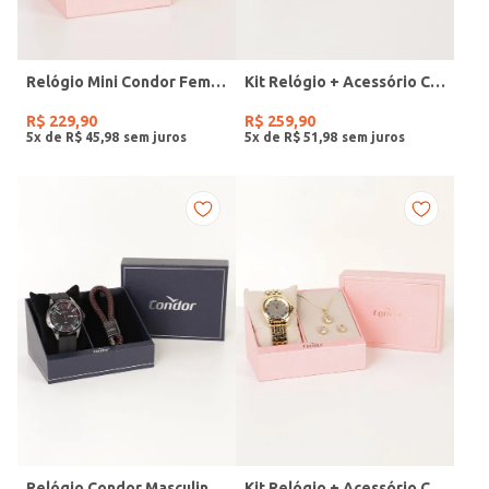
Relógio Mini Condor Feminino DOURADO
Kit Relógio + Acessório Condor Feminino DOURADO
R$
229
,
90
R$
259
,
90
5
x de
R$
45
,
98
5
x de
R$
51
,
98
Relógio Condor Masculino PRETO
Kit Relógio + Acessório Condor Feminino DOURADO