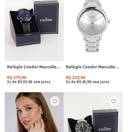
Relógio Condor Masculino PRETO
Relógio Condor Masculino PRATA
R$
279
,
90
R$
229
,
90
5
x de
R$
55
,
98
5
x de
R$
45
,
98