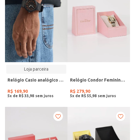
Loja parceira
Relógio Casio analógico MW-240-4BVDF-SC
Relógio Condor Feminino DOURADO
R$
169
,
90
R$
279
,
90
5
x de
R$
33
,
98
5
x de
R$
55
,
98