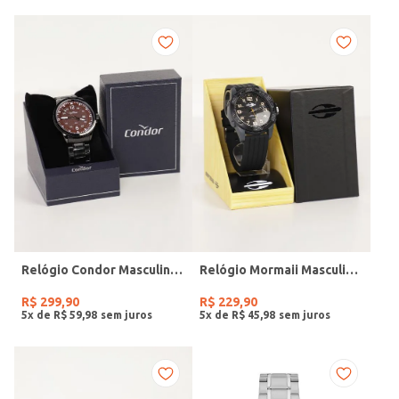
Relógio Condor Masculino PRETO
Relógio Mormaii Masculino PRETO
R$
299
,
90
R$
229
,
90
5
x de
R$
59
,
98
5
x de
R$
45
,
98