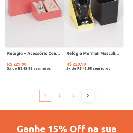
Relógio + Acessório Condor Feminino PRATA
Relógio Mormaii Masculino PRETO
R$
229
,
90
R$
229
,
90
5
x de
R$
45
,
98
5
x de
R$
45
,
98
1
2
3
Ganhe 15% Off na sua