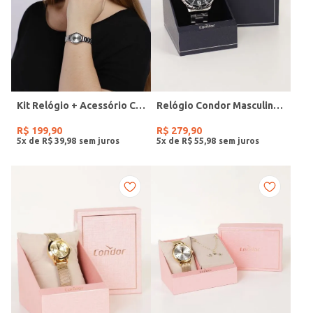
Kit Relógio + Acessório Condor Feminino PRATA
Relógio Condor Masculino PRATA
R$
199
,
90
R$
279
,
90
5
x de
R$
39
,
98
5
x de
R$
55
,
98