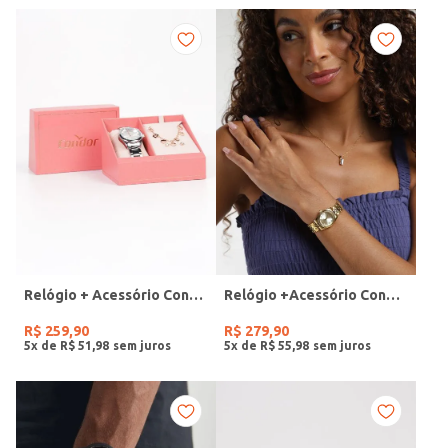
Relógio + Acessório Condor Feminino PRATA
Relógio +Acessório Condor Feminino DOURADO
R$
259
,
90
R$
279
,
90
5
x de
R$
51
,
98
5
x de
R$
55
,
98