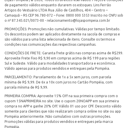
de pagamento válidos enquanto durarem os estoques. Lins Ferrão
Artigos do Vestuário LTDA Rua Júlio de Castilhos, 404 – Centro –
Camaquã – RS CEP 96.780-072 – Fone: 0800 000 5353 Inscrito no CNPJ sob
o nº 87.345.021/0073-00 -
relacionamento@lojaspompeia.com.br
PROMOÇÕES: Promoções não cumulativas. Válidas por tempo limitado.
Os descontos podem ser aplicados diretamente na sacola de compras e
são válidos para uma lista selecionada de itens. Consulte os termos e
condições nas comunicações das respectivas campanhas.
CONDIÇÕES DE FRETE: Garanta frete grátis nas compras acima de R$299.
Aproveite Frete Fixo R$ 9,90 em compras acima de R$ 199 para regiões
Sul e Sudeste. Válido para modalidades transportadora e econômica.
Válido apenas para produtos vendidos e entregues pela Pompéia.
PARCELAMENTO: Parcelamento de 1x a 5x sem juros, com parcela
mínima de R$ 9,99. De 6x a 10x com juros no Cartão Pompéia, com
parcela mínima de R$ 9,99.
PRIMEIRA COMPRA: Aproveite 15% Off na sua primeira compra com o
cupom 15NAPRIMEIRA no site. Use o cupom 20NOAPP em sua primeira
compra no APP e ganhe 20% Off. Válido 01 uso por CPF. Desconto válido
somente para clientes que não realizaram compra online no site ou app
Pompéia anteriormente. Não cumulativo com outras promoções.
Promoções válidas para produtos vendidos e entregues pela marca
Pompéia.