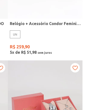
DO
Relógio + Acessório Condor Feminino PRATA
UN
R$
259
,
90
5
x de
R$
51
,
98