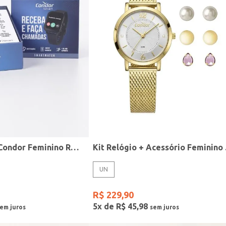
Relógio Smart Condor Feminino ROSE
Kit R
UN
R$
229
,
90
5
x de
R$
45
,
98