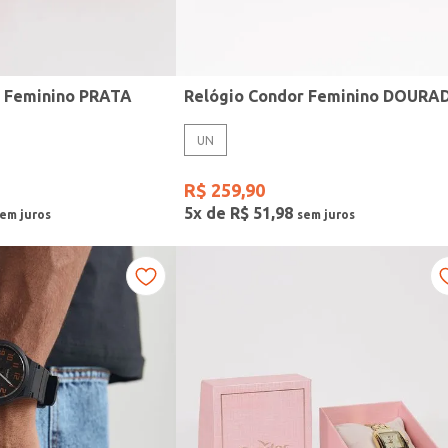
r Feminino PRATA
Relógio Condor Feminino DOURA
UN
R$
259
,
90
5
x de
R$
51
,
98