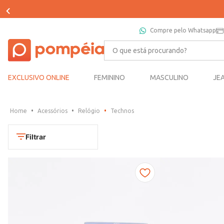
Compre pelo Whatsapp
O que está procurando?
EXCLUSIVO ONLINE
FEMININO
MASCULINO
JE
Acessórios
Relógio
Technos
Filtrar
Cores
Dourado
Marca
Marrom
CONDOR
Prata
TAMANHO