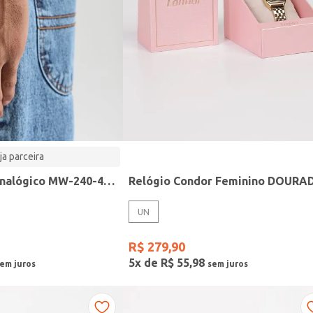
ja parceira
Relógio Casio analógico MW-240-4BVDF-SC
Relógio Condor Feminino DOURA
UN
R$
279
,
90
5
x de
R$
55
,
98