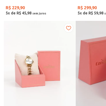
R$
229
,
90
R$
299
,
90
5
x de
R$
45
,
98
5
x de
R$
59
,
98
Vendido Por