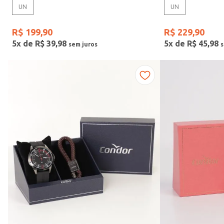
UN
UN
Gênero
R$
199
,
90
R$
229
,
90
5
x de
R$
39
,
98
5
x de
R$
45
,
98