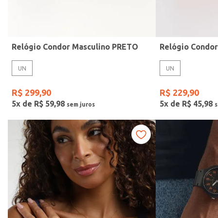
Idade
Relógio Condor Masculino PRETO
Relógio Condo
UN
UN
R$
299
,
90
R$
229
,
90
5
x de
R$
59
,
98
5
x de
R$
45
,
98