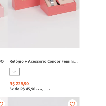
DO
Relógio + Acessório Condor Feminino PRATA
UN
R$
229
,
90
5
x de
R$
45
,
98