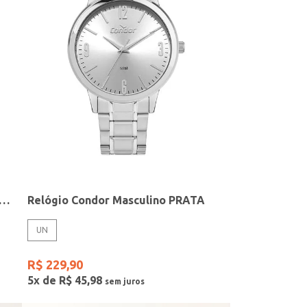
elógio + Acessório Feminino DOURADO
Relógio Condor Masculino PRATA
UN
R$
229
,
90
5
x de
R$
45
,
98