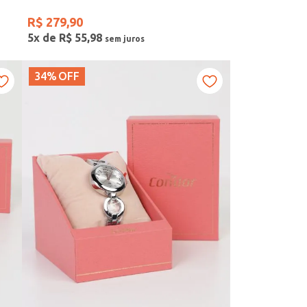
R$
279
,
90
5
x de
R$
55
,
98
34%
OFF