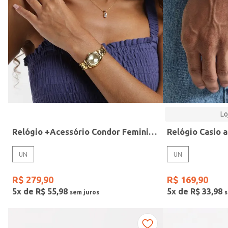
Modelo
Lo
Relógio +Acessório Condor Feminino DOURADO
UN
UN
R$
279
,
90
R$
169
,
90
5
x de
R$
55
,
98
5
x de
R$
33
,
98