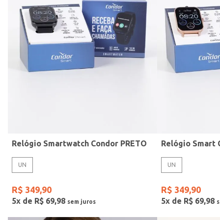
Mormaii
Preto
UN
Casio
Estilo
Rose
Gang
Vermelho
Relógio Smartwatch Condor PRETO
UN
UN
R$
349
,
90
R$
349
,
90
5
x de
R$
69
,
98
5
x de
R$
69
,
98