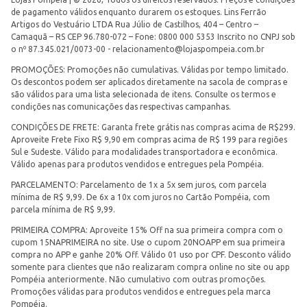
de pagamento válidos enquanto durarem os estoques. Lins Ferrão
Artigos do Vestuário LTDA Rua Júlio de Castilhos, 404 – Centro –
Camaquã – RS CEP 96.780-072 – Fone: 0800 000 5353 Inscrito no CNPJ sob
o nº 87.345.021/0073-00 -
relacionamento@lojaspompeia.com.br
PROMOÇÕES: Promoções não cumulativas. Válidas por tempo limitado.
Os descontos podem ser aplicados diretamente na sacola de compras e
são válidos para uma lista selecionada de itens. Consulte os termos e
condições nas comunicações das respectivas campanhas.
CONDIÇÕES DE FRETE: Garanta frete grátis nas compras acima de R$299.
Aproveite Frete Fixo R$ 9,90 em compras acima de R$ 199 para regiões
Sul e Sudeste. Válido para modalidades transportadora e econômica.
Válido apenas para produtos vendidos e entregues pela Pompéia.
PARCELAMENTO: Parcelamento de 1x a 5x sem juros, com parcela
mínima de R$ 9,99. De 6x a 10x com juros no Cartão Pompéia, com
parcela mínima de R$ 9,99.
PRIMEIRA COMPRA: Aproveite 15% Off na sua primeira compra com o
cupom 15NAPRIMEIRA no site. Use o cupom 20NOAPP em sua primeira
compra no APP e ganhe 20% Off. Válido 01 uso por CPF. Desconto válido
somente para clientes que não realizaram compra online no site ou app
Pompéia anteriormente. Não cumulativo com outras promoções.
Promoções válidas para produtos vendidos e entregues pela marca
Pompéia.