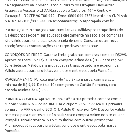
de pagamento válidos enquanto durarem os estoques. Lins Ferrão
Artigos do Vestuário LTDA Rua Júlio de Castilhos, 404 – Centro –
Camaquã – RS CEP 96.780-072 – Fone: 0800 000 5353 Inscrito no CNPJ sob
o nº 87.345.021/0073-00 -
relacionamento@lojaspompeia.com.br
PROMOÇÕES: Promoções não cumulativas. Válidas por tempo limitado.
Os descontos podem ser aplicados diretamente na sacola de compras e
são válidos para uma lista selecionada de itens. Consulte os termos e
condições nas comunicações das respectivas campanhas.
CONDIÇÕES DE FRETE: Garanta frete grátis nas compras acima de R$299.
Aproveite Frete Fixo R$ 9,90 em compras acima de R$ 199 para regiões
Sul e Sudeste. Válido para modalidades transportadora e econômica.
Válido apenas para produtos vendidos e entregues pela Pompéia.
PARCELAMENTO: Parcelamento de 1x a 5x sem juros, com parcela
mínima de R$ 9,99. De 6x a 10x com juros no Cartão Pompéia, com
parcela mínima de R$ 9,99.
PRIMEIRA COMPRA: Aproveite 15% Off na sua primeira compra com o
cupom 15NAPRIMEIRA no site. Use o cupom 20NOAPP em sua primeira
compra no APP e ganhe 20% Off. Válido 01 uso por CPF. Desconto válido
somente para clientes que não realizaram compra online no site ou app
Pompéia anteriormente. Não cumulativo com outras promoções.
Promoções válidas para produtos vendidos e entregues pela marca
Pompéia.