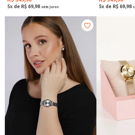
5
x de
R$
69
,
98
5
x de
R$
69
,
98
Fitness