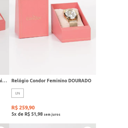
Relógio + Acessório Condor Feminino PRATA
Relógio Condor Feminino DOURADO
UN
R$
259
,
90
5
x de
R$
51
,
98