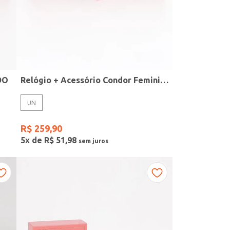
DO
Relógio + Acessório Condor Feminino PRATA
UN
R$
259
,
90
5
x de
R$
51
,
98