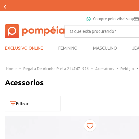
Compre pelo Whatsapp
O que está procurando?
EXCLUSIVO ONLINE
FEMININO
MASCULINO
JE
Regata De Alcinha Preta 2147471996
Acessórios
Relógio
Acessorios
Filtrar
FILTRADO POR:
CONDOR