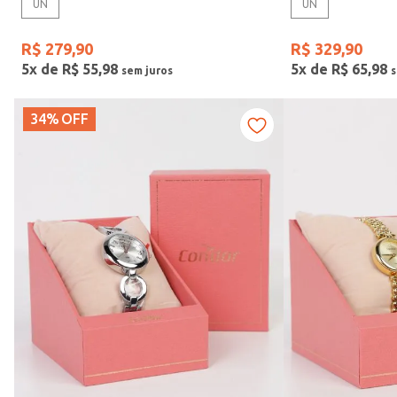
UN
UN
R$
279
,
90
R$
329
,
90
5
x de
R$
55
,
98
5
x de
R$
65
,
98
34%
OFF
Faixas de preço
R$ 199,00
–
R$ 350,00