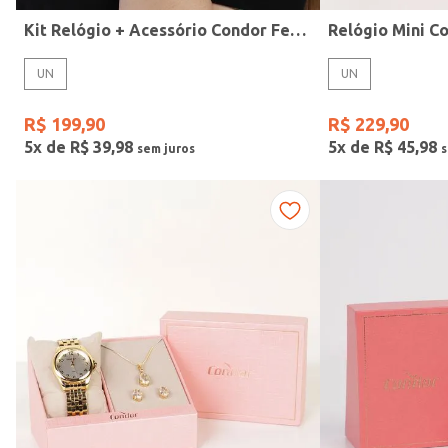
Kit Relógio + Acessório Condor Feminino PRATA
UN
UN
R$
199
,
90
R$
229
,
90
5
x de
R$
39
,
98
5
x de
R$
45
,
98
Gênero