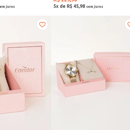
5
x de
R$
45
,
98