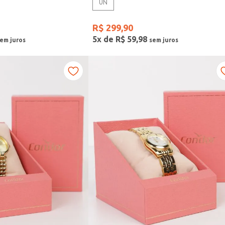
UN
R$
299
,
90
5
x de
R$
59
,
98