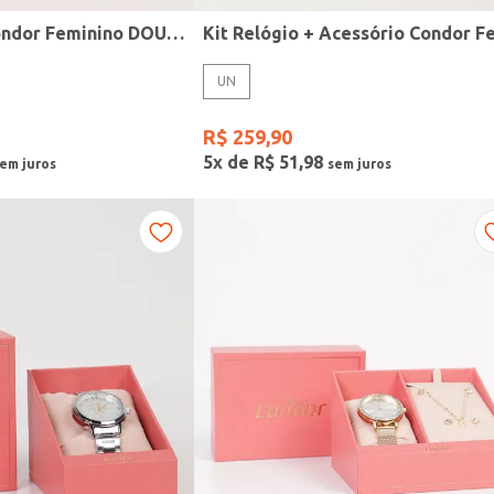
Relógio Mini Condor Feminino DOURADO
UN
R$
259
,
90
5
x de
R$
51
,
98