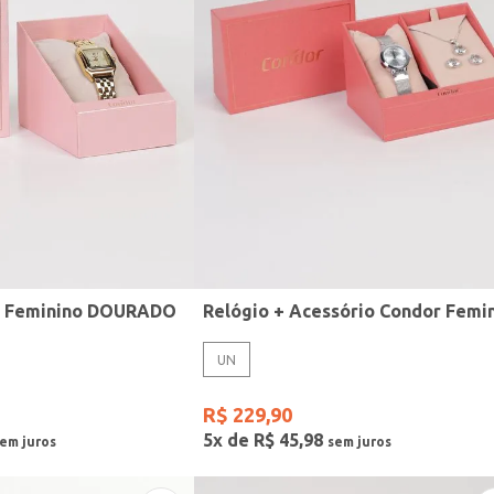
r Feminino DOURADO
UN
R$
229
,
90
5
x de
R$
45
,
98