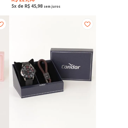
5
x de
R$
45
,
98