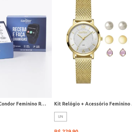
Relógio Smart Condor Feminino ROSE
Kit R
UN
R$
229
,
90