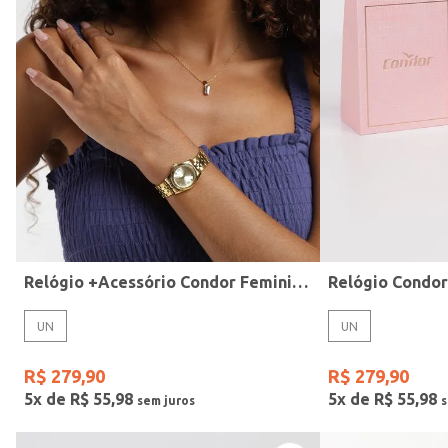
Modelo
Relógio +Acessório Condor Feminino DOURADO
Relógio Condo
UN
UN
R$
279
,
90
R$
279
,
90
5
x de
R$
55
,
98
5
x de
R$
55
,
98