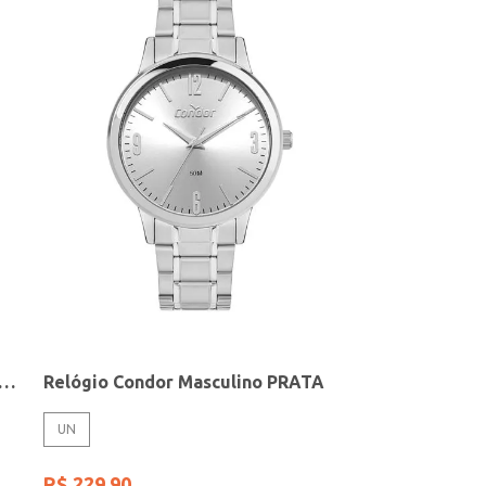
elógio + Acessório Feminino DOURADO
Relógio Condor Masculino PRATA
UN
R$
229
,
90