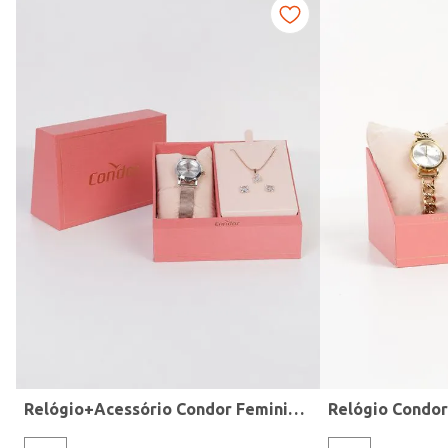
Modelo de Pulseira
Relógio+Acessório Condor Feminino ROSE
Relógio Condo