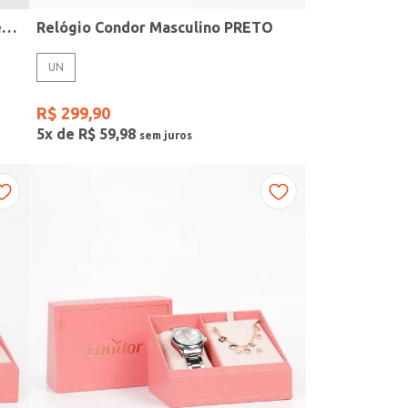
Kit Relógio + Acessório Condor Feminino DOURADO
Relógio Condor Masculino PRETO
UN
R$
299
,
90
5
x de
R$
59
,
98