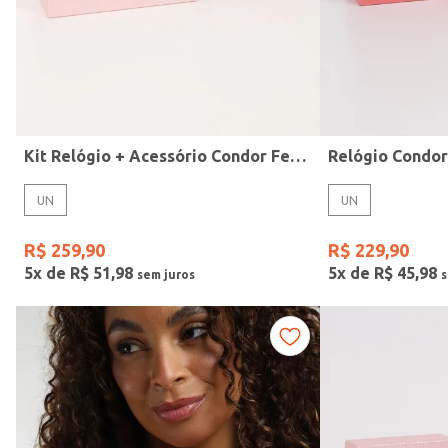
Kit Relógio + Acessório Condor Feminino DOURADO
Relógio Condo
UN
UN
Idade
R$
259
,
90
R$
229
,
90
5
x de
R$
51
,
98
5
x de
R$
45
,
98