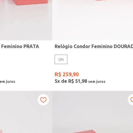
r Feminino PRATA
Relógio Condor Feminino DOURA
UN
R$
259
,
90
5
x de
R$
51
,
98