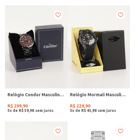
Relógio Condor Masculino PRETO
Relógio Mormaii Masculino PRETO
R$
299
,
90
R$
229
,
90
5
x de
R$
59
,
98
5
x de
R$
45
,
98