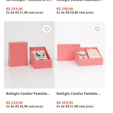
R$
259
,
90
R$
299
,
90
5
x de
R$
51
,
98
5
x de
R$
59
,
98
Relógio Condor Feminino PRATA
Relógio Condor Feminino DOURADO
R$
229
,
90
R$
259
,
90
5
x de
R$
45
,
98
5
x de
R$
51
,
98