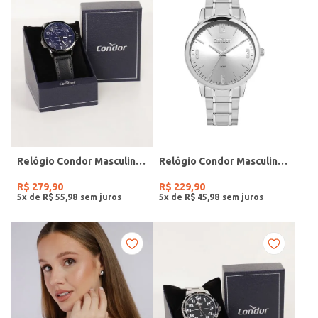
Relógio Condor Masculino PRETO
Relógio Condor Masculino PRATA
R$
279
,
90
R$
229
,
90
5
x de
R$
55
,
98
5
x de
R$
45
,
98