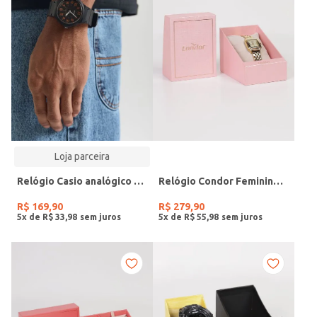
Loja parceira
Relógio Casio analógico MW-240-4BVDF-SC
Relógio Condor Feminino DOURADO
R$
169
,
90
R$
279
,
90
5
x de
R$
33
,
98
5
x de
R$
55
,
98