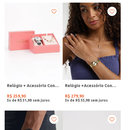
Relógio + Acessório Condor Feminino PRATA
Relógio +Acessório Condor Feminino DOURADO
R$
259
,
90
R$
279
,
90
5
x de
R$
51
,
98
5
x de
R$
55
,
98