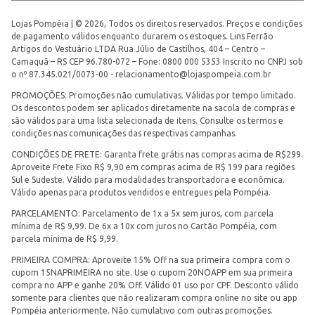
Lojas Pompéia | © 2026, Todos os direitos reservados. Preços e condições
de pagamento válidos enquanto durarem os estoques. Lins Ferrão
Artigos do Vestuário LTDA Rua Júlio de Castilhos, 404 – Centro –
Camaquã – RS CEP 96.780-072 – Fone: 0800 000 5353 Inscrito no CNPJ sob
o nº 87.345.021/0073-00 -
relacionamento@lojaspompeia.com.br
PROMOÇÕES: Promoções não cumulativas. Válidas por tempo limitado.
Os descontos podem ser aplicados diretamente na sacola de compras e
são válidos para uma lista selecionada de itens. Consulte os termos e
condições nas comunicações das respectivas campanhas.
CONDIÇÕES DE FRETE: Garanta frete grátis nas compras acima de R$299.
Aproveite Frete Fixo R$ 9,90 em compras acima de R$ 199 para regiões
Sul e Sudeste. Válido para modalidades transportadora e econômica.
Válido apenas para produtos vendidos e entregues pela Pompéia.
PARCELAMENTO: Parcelamento de 1x a 5x sem juros, com parcela
mínima de R$ 9,99. De 6x a 10x com juros no Cartão Pompéia, com
parcela mínima de R$ 9,99.
PRIMEIRA COMPRA: Aproveite 15% Off na sua primeira compra com o
cupom 15NAPRIMEIRA no site. Use o cupom 20NOAPP em sua primeira
compra no APP e ganhe 20% Off. Válido 01 uso por CPF. Desconto válido
somente para clientes que não realizaram compra online no site ou app
Pompéia anteriormente. Não cumulativo com outras promoções.