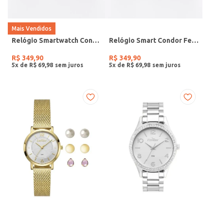
Mais Vendidos
Relógio Smartwatch Condor PRETO
Relógio Smart Condor Feminino ROSE
R$
349
,
90
R$
349
,
90
5
x de
R$
69
,
98
5
x de
R$
69
,
98