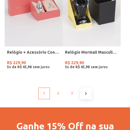
Relógio + Acessório Condor Feminino PRATA
Relógio Mormaii Masculino PRETO
R$
229
,
90
R$
229
,
90
5
x de
R$
45
,
98
5
x de
R$
45
,
98
1
2
3
Ganhe 15% Off na sua