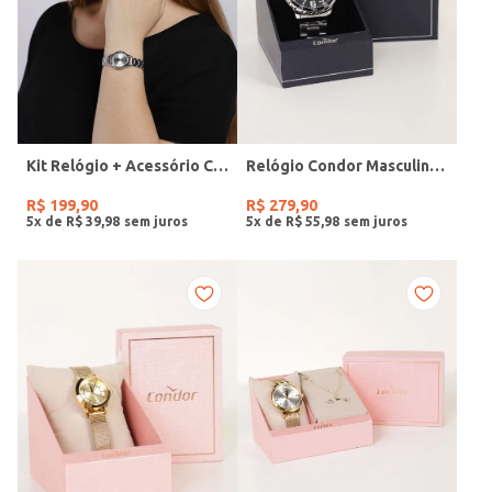
Kit Relógio + Acessório Condor Feminino PRATA
Relógio Condor Masculino PRATA
R$
199
,
90
R$
279
,
90
5
x de
R$
39
,
98
5
x de
R$
55
,
98