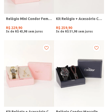
Relógio Mini Condor Feminino DOURADO
Kit Relógio + Acessório Condor Feminino DOURADO
R$
229
,
90
R$
259
,
90
5
x de
R$
45
,
98
5
x de
R$
51
,
98
Kit Relógio + Acessório Condor Feminino DOURADO
Relógio Condor Masculino PRETO