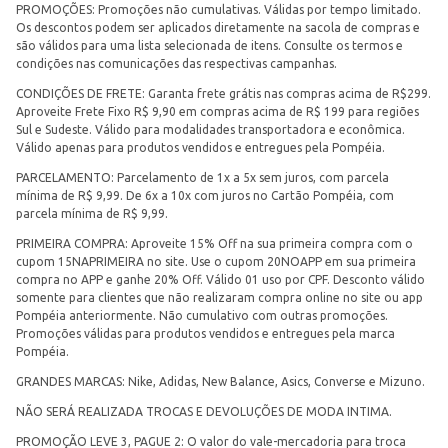
PROMOÇÕES: Promoções não cumulativas. Válidas por tempo limitado.
Os descontos podem ser aplicados diretamente na sacola de compras e
são válidos para uma lista selecionada de itens. Consulte os termos e
condições nas comunicações das respectivas campanhas.
CONDIÇÕES DE FRETE: Garanta frete grátis nas compras acima de R$299.
Aproveite Frete Fixo R$ 9,90 em compras acima de R$ 199 para regiões
Sul e Sudeste. Válido para modalidades transportadora e econômica.
Válido apenas para produtos vendidos e entregues pela Pompéia.
PARCELAMENTO: Parcelamento de 1x a 5x sem juros, com parcela
mínima de R$ 9,99. De 6x a 10x com juros no Cartão Pompéia, com
parcela mínima de R$ 9,99.
PRIMEIRA COMPRA: Aproveite 15% Off na sua primeira compra com o
cupom 15NAPRIMEIRA no site. Use o cupom 20NOAPP em sua primeira
compra no APP e ganhe 20% Off. Válido 01 uso por CPF. Desconto válido
somente para clientes que não realizaram compra online no site ou app
Pompéia anteriormente. Não cumulativo com outras promoções.
Promoções válidas para produtos vendidos e entregues pela marca
Pompéia.
GRANDES MARCAS: Nike, Adidas, New Balance, Asics, Converse e Mizuno.
NÃO SERÁ REALIZADA TROCAS E DEVOLUÇÕES DE MODA INTIMA.
PROMOÇÃO LEVE 3, PAGUE 2: O valor do vale-mercadoria para troca