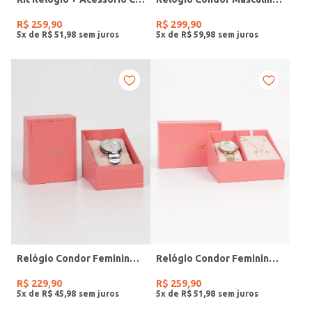
R$
259
,
90
R$
299
,
90
5
x de
R$
51
,
98
5
x de
R$
59
,
98
Relógio Condor Feminino PRATA
Relógio Condor Feminino DOURADO
R$
229
,
90
R$
259
,
90
5
x de
R$
45
,
98
5
x de
R$
51
,
98