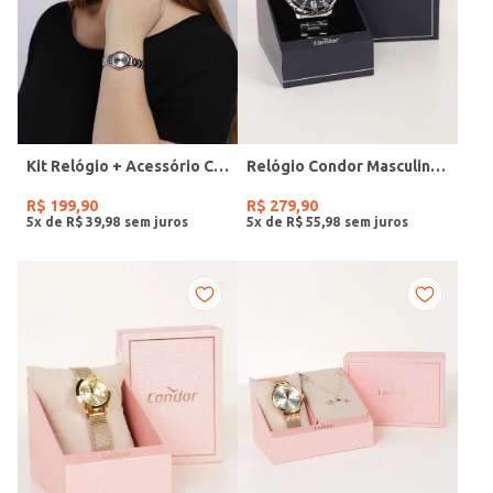
Kit Relógio + Acessório Condor Feminino PRATA
Relógio Condor Masculino PRATA
R$
199
,
90
R$
279
,
90
5
x de
R$
39
,
98
5
x de
R$
55
,
98