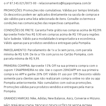
o nº 87.345.021/0073-00 -
relacionamento@lojaspompeia.com.br
PROMOÇÕES: Promoções não cumulativas. Válidas por tempo limitado.
Os descontos podem ser aplicados diretamente na sacola de compras e
são válidos para uma lista selecionada de itens. Consulte os termos e
condições nas comunicações das respectivas campanhas.
CONDIÇÕES DE FRETE: Garanta frete grátis nas compras acima de R$299.
Aproveite Frete Fixo R$ 9,90 em compras acima de R$ 199 para regiões
Sul e Sudeste. Válido para modalidades transportadora e econômica.
Válido apenas para produtos vendidos e entregues pela Pompéia.
PARCELAMENTO: Parcelamento de 1x a 5x sem juros, com parcela
mínima de R$ 9,99. De 6x a 10x com juros no Cartão Pompéia, com
parcela mínima de R$ 9,99.
PRIMEIRA COMPRA: Aproveite 15% Off na sua primeira compra com o
cupom 15NAPRIMEIRA no site. Use o cupom 20NOAPP em sua primeira
compra no APP e ganhe 20% Off. Válido 01 uso por CPF. Desconto válido
somente para clientes que não realizaram compra online no site ou app
Pompéia anteriormente. Não cumulativo com outras promoções.
Promoções válidas para produtos vendidos e entregues pela marca
Pompéia.
GRANDES MARCAS: Nike, Adidas, New Balance, Asics, Converse e Mizuno.
NÃO SERÁ REALIZADA TROCAS E DEVOLUÇÕES DE MODA INTIMA.