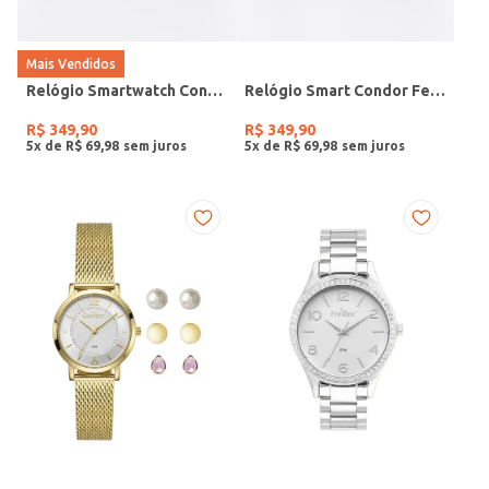
Mais Vendidos
Relógio Smartwatch Condor PRETO
Relógio Smart Condor Feminino ROSE
R$
349
,
90
R$
349
,
90
5
x de
R$
69
,
98
5
x de
R$
69
,
98