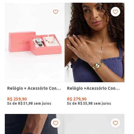
Relógio + Acessório Condor Feminino PRATA
Relógio +Acessório Condor Feminino DOURADO
R$
259
,
90
R$
279
,
90
5
x de
R$
51
,
98
5
x de
R$
55
,
98