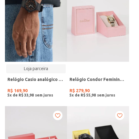
Loja parceira
Relógio Casio analógico MW-240-4BVDF-SC
Relógio Condor Feminino DOURADO
R$
169
,
90
R$
279
,
90
5
x de
R$
33
,
98
5
x de
R$
55
,
98