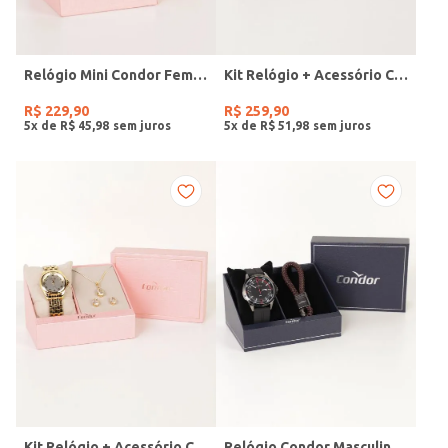
Relógio Mini Condor Feminino DOURADO
Kit Relógio + Acessório Condor Feminino DOURADO
R$
229
,
90
R$
259
,
90
5
x de
R$
45
,
98
5
x de
R$
51
,
98
Kit Relógio + Acessório Condor Feminino DOURADO
Relógio Condor Masculino PRETO