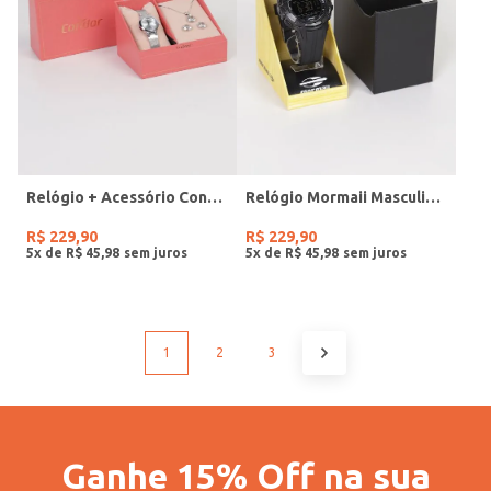
Relógio + Acessório Condor Feminino PRATA
Relógio Mormaii Masculino PRETO
R$
229
,
90
R$
229
,
90
5
x de
R$
45
,
98
5
x de
R$
45
,
98
1
2
3
Ganhe 15% Off na sua