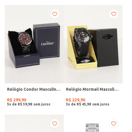
Relógio Condor Masculino PRETO
Relógio Mormaii Masculino PRETO
R$
299
,
90
R$
229
,
90
5
x de
R$
59
,
98
5
x de
R$
45
,
98