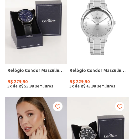
Relógio Condor Masculino PRETO
Relógio Condor Masculino PRATA
R$
279
,
90
R$
229
,
90
5
x de
R$
55
,
98
5
x de
R$
45
,
98