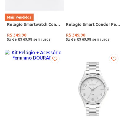
Mais Vendidos
Relógio Smartwatch Condor PRETO
Relógio Smart Condor Feminino ROSE
R$
349
,
90
R$
349
,
90
5
x de
R$
69
,
98
5
x de
R$
69
,
98