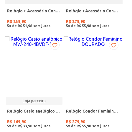
Relógio + Acessório Condor Feminino PRATA
Relógio +Acessório Condor Feminino DOURADO
R$
259
,
90
R$
279
,
90
5
x de
R$
51
,
98
5
x de
R$
55
,
98
Loja parceira
Relógio Casio analógico MW-240-4BVDF-SC
Relógio Condor Feminino DOURADO
R$
169
,
90
R$
279
,
90
5
x de
R$
33
,
98
5
x de
R$
55
,
98