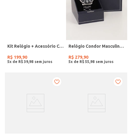
Kit Relógio + Acessório Condor Feminino PRATA
Relógio Condor Masculino PRATA
R$
199
,
90
R$
279
,
90
5
x de
R$
39
,
98
5
x de
R$
55
,
98