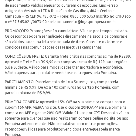
de pagamento válidos enquanto durarem os estoques. Lins Ferrão
Artigos do Vestuário LTDA Rua Júlio de Castilhos, 404 – Centro –
Camaquã – RS CEP 96.780-072 – Fone: 0800 000 5353 Inscrito no CNPJ sob
o nº 87.345.021/0073-00 -
relacionamento@lojaspompeia.com.br
PROMOÇÕES: Promoções não cumulativas. Válidas por tempo limitado.
Os descontos podem ser aplicados diretamente na sacola de compras e
são válidos para uma lista selecionada de itens. Consulte os termos e
condições nas comunicações das respectivas campanhas.
CONDIÇÕES DE FRETE: Garanta frete grátis nas compras acima de R$299.
Aproveite Frete Fixo R$ 9,90 em compras acima de R$ 199 para regiões
Sul e Sudeste. Válido para modalidades transportadora e econômica.
Válido apenas para produtos vendidos e entregues pela Pompéia.
PARCELAMENTO: Parcelamento de 1x a 5x sem juros, com parcela
mínima de R$ 9,99. De 6x a 10x com juros no Cartão Pompéia, com
parcela mínima de R$ 9,99.
PRIMEIRA COMPRA: Aproveite 15% Off na sua primeira compra com o
cupom 15NAPRIMEIRA no site. Use o cupom 20NOAPP em sua primeira
compra no APP e ganhe 20% Off. Válido 01 uso por CPF. Desconto válido
somente para clientes que não realizaram compra online no site ou app
Pompéia anteriormente. Não cumulativo com outras promoções.
Promoções válidas para produtos vendidos e entregues pela marca
Pompéia.