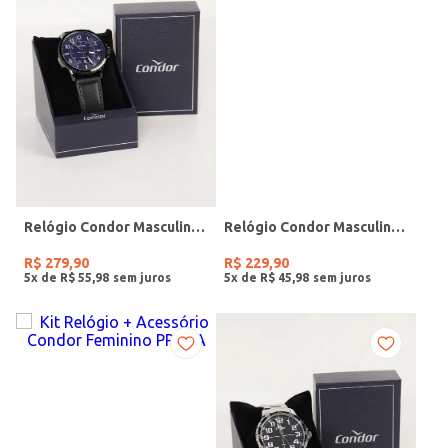
Relógio Condor Masculino PRETO
Relógio Condor Masculino PRATA
R$
279
,
90
R$
229
,
90
5
x de
R$
55
,
98
5
x de
R$
45
,
98