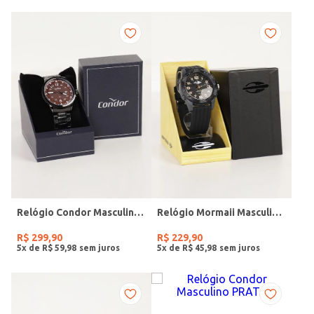
Relógio Condor Masculino PRETO
Relógio Mormaii Masculino PRETO
R$
299
,
90
R$
229
,
90
5
x de
R$
59
,
98
5
x de
R$
45
,
98