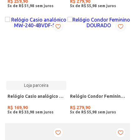
R$
259
,
90
R$
279
,
90
5
x de
R$
51
,
98
5
x de
R$
55
,
98
Loja parceira
Relógio Casio analógico MW-240-4BVDF-SC
Relógio Condor Feminino DOURADO
R$
169
,
90
R$
279
,
90
5
x de
R$
33
,
98
5
x de
R$
55
,
98