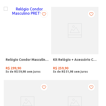
Relógio Condor Masculino PRETO
Kit Relógio + Acessório Condor Feminino DOURADO
R$
299
,
90
R$
259
,
90
5
x de
R$
59
,
98
5
x de
R$
51
,
98