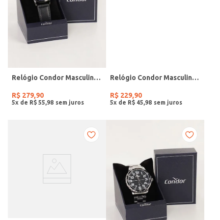
Relógio Condor Masculino PRETO
Relógio Condor Masculino PRATA
R$
279
,
90
R$
229
,
90
5
x de
R$
55
,
98
5
x de
R$
45
,
98