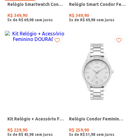
Relógio Smartwatch Condor PRETO
Relógio Smart Condor Feminino ROSE
R$
349
,
90
R$
349
,
90
5
x de
R$
69
,
98
5
x de
R$
69
,
98
Kit Relógio + Acessório Feminino DOURADO
Relógio Condor Feminino PRATA
R$
229
,
90
R$
259
,
90
5
x de
R$
45
,
98
5
x de
R$
51
,
98