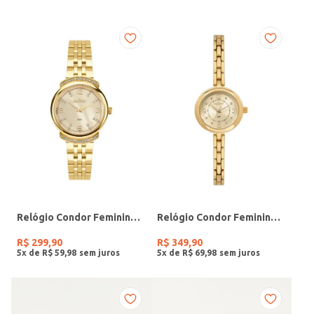
Relógio Condor Feminino DOURADO
Relógio Condor Feminino DOURADO
R$
299
,
90
R$
349
,
90
5
x de
R$
59
,
98
5
x de
R$
69
,
98