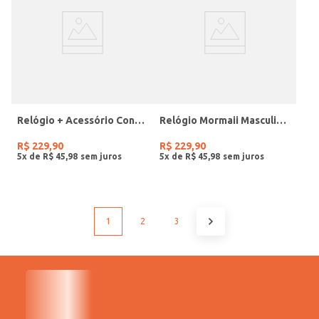
Relógio + Acessório Condor Feminino PRATA
Relógio Mormaii Masculino PRETO
R$
229
,
90
R$
229
,
90
5
x de
R$
45
,
98
5
x de
R$
45
,
98
1
2
3