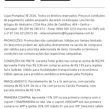
Lojas Pompéia | © 2026, Todos os direitos reservados. Preços e condições
de pagamento válidos enquanto durarem os estoques. Lins Ferrão
Artigos do Vestuário LTDA Rua Júlio de Castilhos, 404 – Centro –
Camaquã – RS CEP 96.780-072 – Fone: 0800 000 5353 Inscrito no CNPJ sob
o nº 87.345.021/0073-00 -
relacionamento@lojaspompeia.com.br
PROMOÇÕES: Promoções não cumulativas. Válidas por tempo limitado.
Os descontos podem ser aplicados diretamente na sacola de compras e
são válidos para uma lista selecionada de itens. Consulte os termos e
condições nas comunicações das respectivas campanhas.
CONDIÇÕES DE FRETE: Garanta frete grátis nas compras acima de R$299.
Aproveite Frete Fixo R$ 9,90 em compras acima de R$ 199 para regiões
Sul e Sudeste. Válido para modalidades transportadora e econômica.
Válido apenas para produtos vendidos e entregues pela Pompéia.
PARCELAMENTO: Parcelamento de 1x a 5x sem juros, com parcela
mínima de R$ 9,99. De 6x a 10x com juros no Cartão Pompéia, com
parcela mínima de R$ 9,99.
PRIMEIRA COMPRA: Aproveite 15% Off na sua primeira compra com o
cupom 15NAPRIMEIRA no site. Use o cupom 20NOAPP em sua primeira
compra no APP e ganhe 20% Off. Válido 01 uso por CPF. Desconto válido