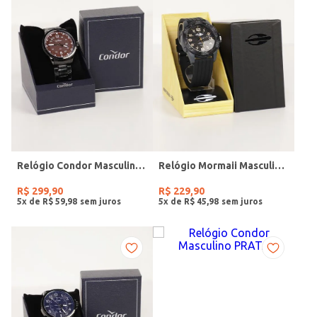
Relógio Condor Masculino PRETO
Relógio Mormaii Masculino PRETO
R$
299
,
90
R$
229
,
90
5
x de
R$
59
,
98
5
x de
R$
45
,
98