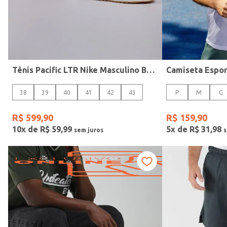
Fitness
Tênis Pacific LTR Nike Masculino BEGE
38
39
40
41
42
43
P
M
G
R$
599
,
90
R$
159
,
90
10
x de
R$
59
,
99
5
x de
R$
31
,
98