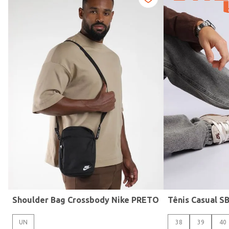
Gola
Shoulder Bag Crossbody Nike PRETO
UN
38
39
40