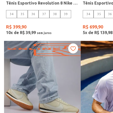
Tênis Esportivo Revolution 8 Nike Feminino AZUL/BRANCO
TAMANHO
34
35
36
37
38
39
34
35
36
34
Confecção
R$
399
,
90
R$
699
,
90
35
10
x de
R$
39
,
99
5
x de
R$
139
,
98
36
37
38
39
40
41
42
43
Ver mais 6