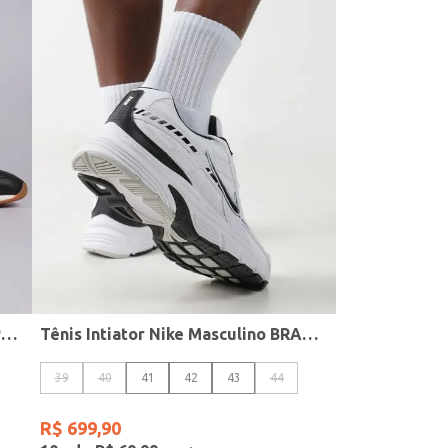
Tênis Pacific LTR Nike Masculino PRETO/BRANCO
Tênis Intiator Nike Masculino BRANCO/PRETO
39
40
41
42
43
44
R$
699
,
90