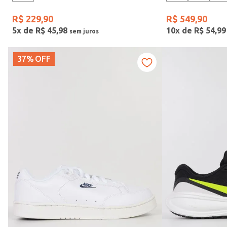
R$
229
,
90
R$
549
,
90
5
x de
R$
45
,
98
10
x de
R$
54
,
99
Idade
37%
OFF