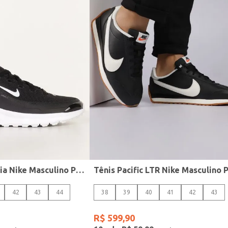
Tênis Air Max Bia Nike Masculino PRETO/BRANCO
42
43
44
38
39
40
41
42
43
R$
599
,
90