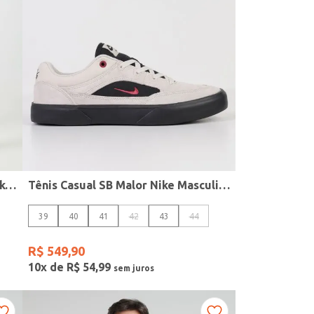
Bermuda Esportiva Unlimited 7 Nike Masculina CINZA
Tênis Casual SB Malor Nike Masculino CINZA/PRETO
39
40
41
42
43
44
R$
549
,
90
10
x de
R$
54
,
99