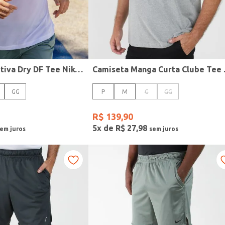
Camiseta Esportiva Dry DF Tee Nike Masculina BRANCO
Camiseta 
GG
P
M
G
GG
R$
139
,
90
5
x de
R$
27
,
98