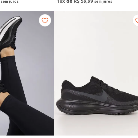
10
x de
R$
59
,
99