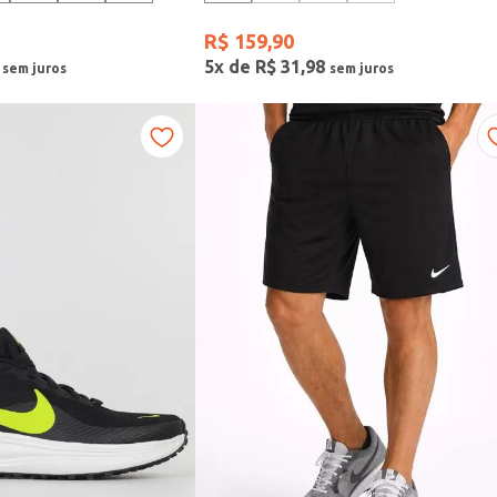
R$
159
,
90
5
x de
R$
31
,
98