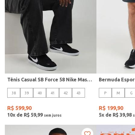
Gênero
Tênis Casual SB Force 58 Nike Masculino PRETO/BRANCO
38
39
40
41
42
43
P
M
G
R$
599
,
90
R$
199
,
90
10
x de
R$
59
,
99
5
x de
R$
39
,
98