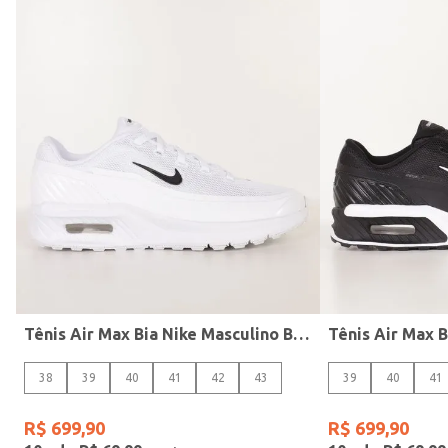
Masculino
Masculino
Acessórios
Subcategoria
Camisetas
Feminino
Bermudas
Mochilas E Lancheiras
Blusões E Suéteres
Tênis Air Max Bia Nike Masculino BRANCO/PRETO
38
39
40
41
42
43
39
40
41
R$
699
,
90
R$
699
,
90