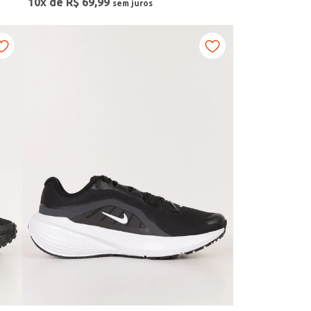
10
x de
R$
69
,
99