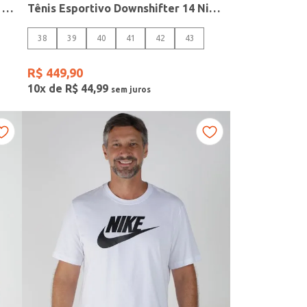
Tênis Esportivo Revolution 8 Nike Masculino PRETO
Tênis Esportivo Downshifter 14 Nike Masculino PRETO/BRANCO
38
39
40
41
42
43
R$
449
,
90
10
x de
R$
44
,
99