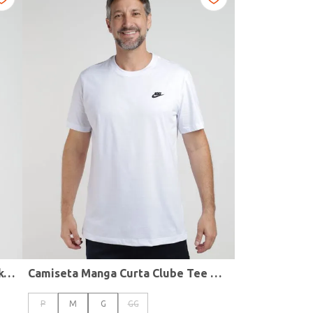
Camiseta Esportiva Dry DF Tee Nike Masculina PRETO
Camiseta Manga Curta Clube Tee Nike Masculina BRANCO
P
M
G
GG