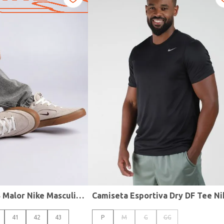
Tênis Casual SB Malor Nike Masculino CINZA
41
42
43
P
M
G
GG