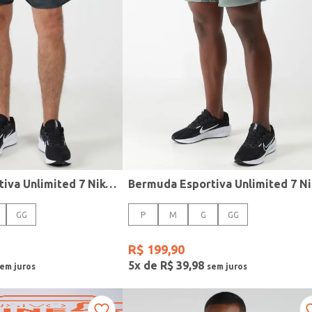
Bermuda Esportiva Unlimited 7 Nike Masculina CHUMBO
GG
P
M
G
GG
R$
199
,
90
5
x de
R$
39
,
98