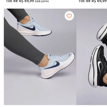
10
x de
R$
69
,
99
10
x de
R$
69
,
99
Cores