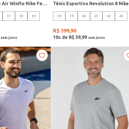
Tênis Esportivo Air Winflo Nike Feminino PRETO/BRANCO
37
38
39
38
39
40
41
42
43
R$
399
,
90
10
x de
R$
39
,
99