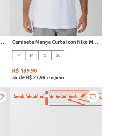
Manga Curta Clube Tee Nike Masculina MESCLA
Camiseta Manga Curta Icon Nike Masculina BRANCO
P
M
G
GG
R$
139
,
90
5
x de
R$
27
,
98