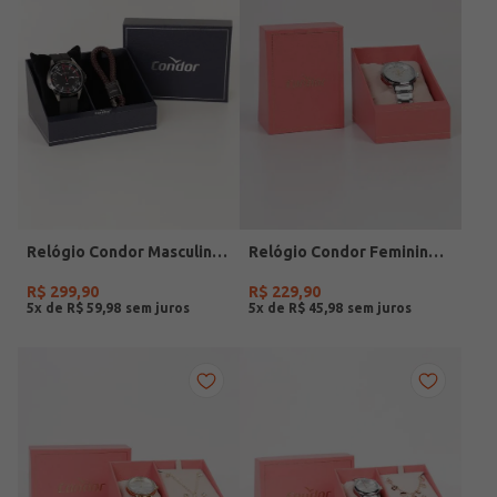
Relógio Condor Masculino PRETO
Relógio Condor Feminino PRATA
R$
299
,
90
R$
229
,
90
5
x de
R$
59
,
98
5
x de
R$
45
,
98