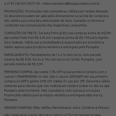
o nº 87.345.021/0073-00 -
relacionamento@lojaspompeia.com.br
PROMOÇÕES: Promoções não cumulativas. Válidas por tempo limitado.
Os descontos podem ser aplicados diretamente na sacola de compras e
são válidos para uma lista selecionada de itens. Consulte os termos e
condições nas comunicações das respectivas campanhas.
CONDIÇÕES DE FRETE: Garanta frete grátis nas compras acima de R$299.
Aproveite Frete Fixo R$ 9,90 em compras acima de R$ 199 para regiões
Sul e Sudeste. Válido para modalidades transportadora e econômica.
Válido apenas para produtos vendidos e entregues pela Pompéia.
PARCELAMENTO: Parcelamento de 1x a 5x sem juros, com parcela
mínima de R$ 9,99. De 6x a 10x com juros no Cartão Pompéia, com
parcela mínima de R$ 9,99.
PRIMEIRA COMPRA: Aproveite 15% Off na sua primeira compra com o
cupom 15NAPRIMEIRA no site. Use o cupom 20NOAPP em sua primeira
compra no APP e ganhe 20% Off. Válido 01 uso por CPF. Desconto válido
somente para clientes que não realizaram compra online no site ou app
Pompéia anteriormente. Não cumulativo com outras promoções.
Promoções válidas para produtos vendidos e entregues pela marca
Pompéia.
GRANDES MARCAS: Nike, Adidas, New Balance, Asics, Converse e Mizuno.
NÃO SERÁ REALIZADA TROCAS E DEVOLUÇÕES DE MODA INTIMA.