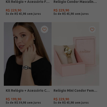
Kit Relógio + Acessório Feminino DOURADO
Relógio Condor Masculino PRATA
R$
229
,
90
R$
229
,
90
5
x de
R$
45
,
98
5
x de
R$
45
,
98
Kit Relógio + Acessório Condor Feminino PRATA
Relógio Mini Condor Feminino DOURADO
R$
199
,
90
R$
229
,
90
5
x de
R$
39
,
98
5
x de
R$
45
,
98