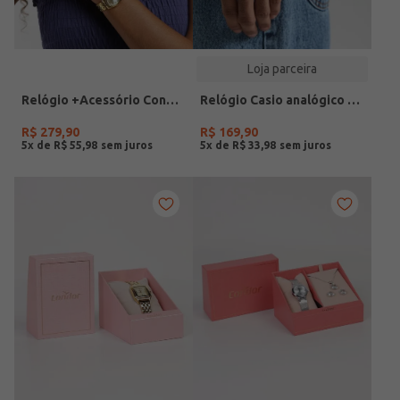
Loja parceira
Relógio +Acessório Condor Feminino DOURADO
Relógio Casio analógico MW-240-4BVDF-SC
R$
279
,
90
R$
169
,
90
5
x de
R$
55
,
98
5
x de
R$
33
,
98