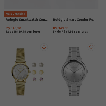
Mais Vendidos
Relógio Smartwatch Condor PRETO
Relógio Smart Condor Feminino ROSE
R$
349
,
90
R$
349
,
90
5
x de
R$
69
,
98
5
x de
R$
69
,
98