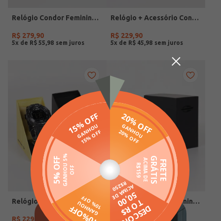
Relógio Condor Feminino DOURADO
Relógio + Acessório Condor Feminino PRATA
R$
279
,
90
R$
229
,
90
5
x de
R$
55
,
98
5
x de
R$
45
,
98
Relógio Mormaii Masculino PRETO
Relógio Mormaii Feminino PRATA
R$
229
,
90
R$
299
,
90