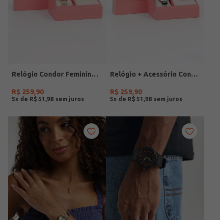
Relógio Condor Feminino DOURADO
Relógio + Acessório Condor Feminino PRATA
R$
259
,
90
R$
259
,
90
5
x de
R$
51
,
98
5
x de
R$
51
,
98