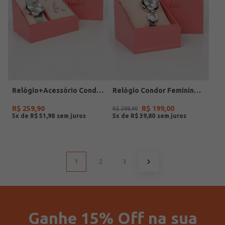
Relógio+Acessório Condor Feminino PRATA
Relógio Condor Feminino PRATA
R$
259
,
90
R$
199
,
00
R$
299
,
90
5
x de
R$
51
,
98
5
x de
R$
39
,
80
1
2
3
Ganhe 15% Off na sua