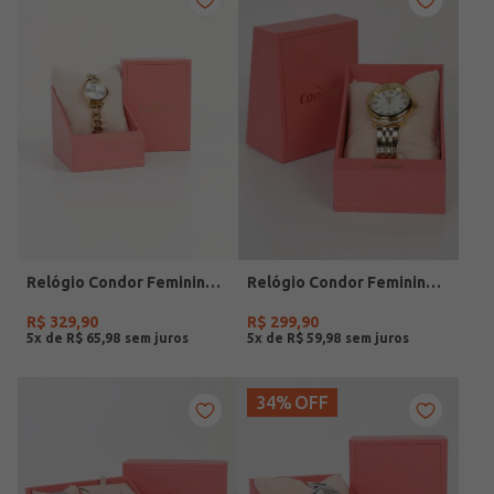
Relógio Condor Feminino DOURADO
Relógio Condor Feminino DOURADO
R$
329
,
90
R$
299
,
90
5
x de
R$
65
,
98
5
x de
R$
59
,
98
34%
OFF