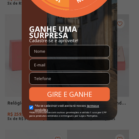
5
x de
R$
45
,
98
5
x de
R$
59
,
98
Relógio Condor Feminino DOURADO
Relógio+Acessório Condor Feminino ROSE
R$
259
,
90
R$
279
,
90
5
x de
R$
51
,
98
5
x de
R$
55
,
98