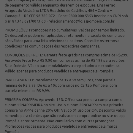
de pagamento válidos enquanto durarem os estoques. Lins Ferrão
Artigos do Vestuário LTDA Rua Júlio de Castilhos, 404 – Centro –
Camaquã – RS CEP 96.780-072 – Fone: 0800 000 5353 Inscrito no CNPJ sob
o nº 87.345.021/0073-00 -
relacionamento@lojaspompeia.com.br
PROMOÇÕES: Promoções não cumulativas. Válidas por tempo limitado.
Os descontos podem ser aplicados diretamente na sacola de compras e
são válidos para uma lista selecionada de itens. Consulte os termos e
condições nas comunicações das respectivas campanhas.
CONDIÇÕES DE FRETE: Garanta frete grátis nas compras acima de R$299.
Aproveite Frete Fixo R$ 9,90 em compras acima de R$ 199 para regiões
Sul e Sudeste. Válido para modalidades transportadora e econômica.
Válido apenas para produtos vendidos e entregues pela Pompéia.
PARCELAMENTO: Parcelamento de 1x a 5x sem juros, com parcela
mínima de R$ 9,99. De 6x a 10x com juros no Cartão Pompéia, com
parcela mínima de R$ 9,99.
PRIMEIRA COMPRA: Aproveite 15% Off na sua primeira compra com o
cupom 15NAPRIMEIRA no site. Use o cupom 20NOAPP em sua primeira
compra no APP e ganhe 20% Off. Válido 01 uso por CPF. Desconto válido
somente para clientes que não realizaram compra online no site ou app
Pompéia anteriormente. Não cumulativo com outras promoções.
Promoções válidas para produtos vendidos e entregues pela marca
Pompéia.