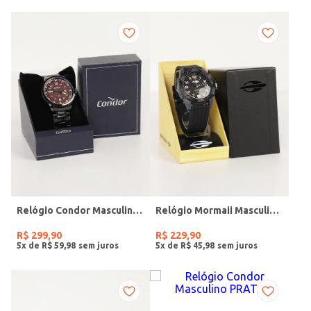
Relógio Condor Masculino PRETO
Relógio Mormaii Masculino PRETO
R$
299
,
90
R$
229
,
90
5
x de
R$
59
,
98
5
x de
R$
45
,
98