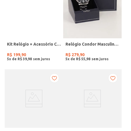
Kit Relógio + Acessório Condor Feminino PRATA
Relógio Condor Masculino PRATA
R$
199
,
90
R$
279
,
90
5
x de
R$
39
,
98
5
x de
R$
55
,
98