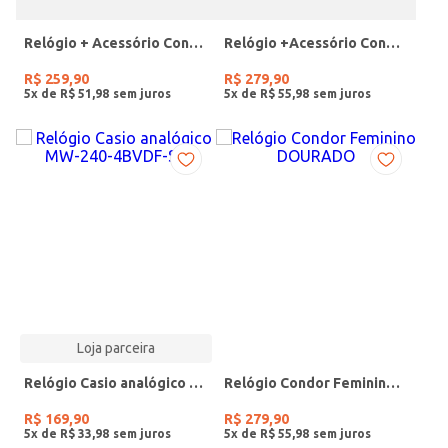
Relógio + Acessório Condor Feminino PRATA
Relógio +Acessório Condor Feminino DOURADO
R$
259
,
90
R$
279
,
90
5
x de
R$
51
,
98
5
x de
R$
55
,
98
Loja parceira
Relógio Casio analógico MW-240-4BVDF-SC
Relógio Condor Feminino DOURADO
R$
169
,
90
R$
279
,
90
5
x de
R$
33
,
98
5
x de
R$
55
,
98