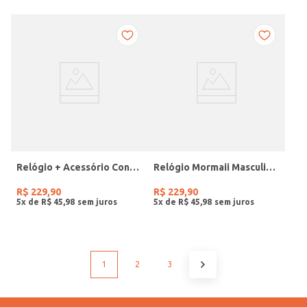
Relógio + Acessório Condor Feminino PRATA
Relógio Mormaii Masculino PRETO
R$
229
,
90
R$
229
,
90
5
x de
R$
45
,
98
5
x de
R$
45
,
98
1
2
3