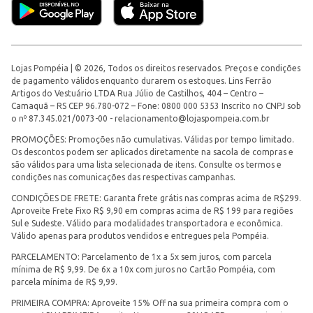
Lojas Pompéia | © 2026, Todos os direitos reservados. Preços e condições
de pagamento válidos enquanto durarem os estoques. Lins Ferrão
Artigos do Vestuário LTDA Rua Júlio de Castilhos, 404 – Centro –
Camaquã – RS CEP 96.780-072 – Fone: 0800 000 5353 Inscrito no CNPJ sob
o nº 87.345.021/0073-00 -
relacionamento@lojaspompeia.com.br
PROMOÇÕES: Promoções não cumulativas. Válidas por tempo limitado.
Os descontos podem ser aplicados diretamente na sacola de compras e
são válidos para uma lista selecionada de itens. Consulte os termos e
condições nas comunicações das respectivas campanhas.
CONDIÇÕES DE FRETE: Garanta frete grátis nas compras acima de R$299.
Aproveite Frete Fixo R$ 9,90 em compras acima de R$ 199 para regiões
Sul e Sudeste. Válido para modalidades transportadora e econômica.
Válido apenas para produtos vendidos e entregues pela Pompéia.
PARCELAMENTO: Parcelamento de 1x a 5x sem juros, com parcela
mínima de R$ 9,99. De 6x a 10x com juros no Cartão Pompéia, com
parcela mínima de R$ 9,99.
PRIMEIRA COMPRA: Aproveite 15% Off na sua primeira compra com o