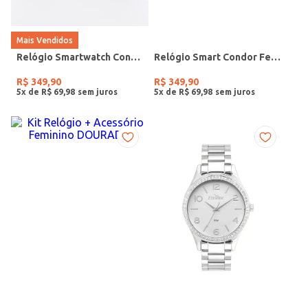
Mais Vendidos
Relógio Smartwatch Condor PRETO
Relógio Smart Condor Feminino ROSE
R$
349
,
90
R$
349
,
90
5
x de
R$
69
,
98
5
x de
R$
69
,
98