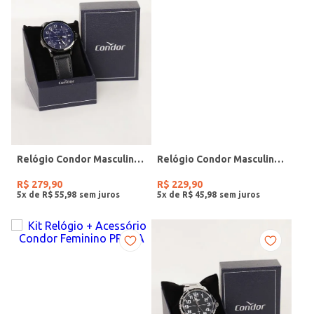
Relógio Condor Masculino PRETO
Relógio Condor Masculino PRATA
R$
279
,
90
R$
229
,
90
5
x de
R$
55
,
98
5
x de
R$
45
,
98