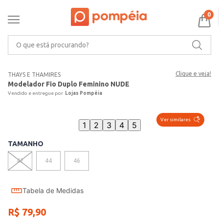
0
O que está procurando?
Clique e veja!
THAYS E THAMIRES
Modelador Fio Duplo Feminino NUDE
Lojas Pompéia
Ver similares
1
2
3
4
5
TAMANHO
42
44
46
Tabela de Medidas
R$
79
,
90