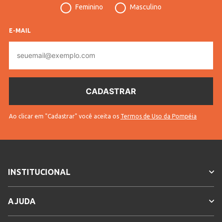
Feminino
Masculino
Código
52845
Pompéia
E-MAIL
Modelo
Body
E-
mail
Código
10801105284502
Completo
* Para sua segurança, não
Sem troca
efetuamos a troca deste produto.
Gênero
Feminino
Ao clicar em "Cadastrar" você aceita os
Termos de Uso da Pompéia
Confecção
Convencional
Idade
Adulto
Cores
Nude
INSTITUCIONAL
AJUDA