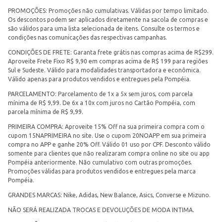
PROMOÇÕES: Promoções não cumulativas. Válidas por tempo limitado.
Os descontos podem ser aplicados diretamente na sacola de compras e
são válidos para uma lista selecionada de itens. Consulte os termos e
condições nas comunicações das respectivas campanhas.
CONDIÇÕES DE FRETE: Garanta frete grátis nas compras acima de R$299.
Aproveite Frete Fixo R$ 9,90 em compras acima de R$ 199 para regiões
Sul e Sudeste. Válido para modalidades transportadora e econômica.
Válido apenas para produtos vendidos e entregues pela Pompéia.
PARCELAMENTO: Parcelamento de 1x a 5x sem juros, com parcela
mínima de R$ 9,99. De 6x a 10x com juros no Cartão Pompéia, com
parcela mínima de R$ 9,99.
PRIMEIRA COMPRA: Aproveite 15% Off na sua primeira compra com o
cupom 15NAPRIMEIRA no site. Use o cupom 20NOAPP em sua primeira
compra no APP e ganhe 20% Off. Válido 01 uso por CPF. Desconto válido
somente para clientes que não realizaram compra online no site ou app
Pompéia anteriormente. Não cumulativo com outras promoções.
Promoções válidas para produtos vendidos e entregues pela marca
Pompéia.
GRANDES MARCAS: Nike, Adidas, New Balance, Asics, Converse e Mizuno.
NÃO SERÁ REALIZADA TROCAS E DEVOLUÇÕES DE MODA INTIMA.