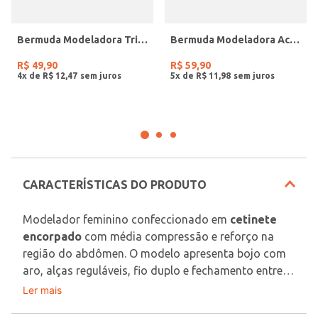
Bermuda Modeladora Trifil Feminina PRETO
Bermuda Modeladora Acabamento a Laser Feminina BEGE
R$
49
,
90
R$
59
,
90
4
x de
R$
12
,
47
5
x de
R$
11
,
98
CARACTERÍSTICAS DO PRODUTO
Modelador feminino confeccionado em 
cetinete 
encorpado
 com média compressão e reforço na 
região do abdômen. O modelo apresenta bojo com 
aro, alças reguláveis, fio duplo e fechamento entre 
pernas por colchetes. O modelo reduz medidas, 
Ler mais
Tecido: cetinete
valoriza a silhueta e destaca as curvas femininas. 