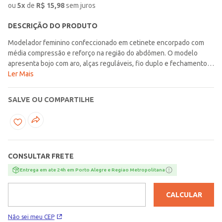
ou
5
x
de
R$
15,98
sem juros
DESCRIÇÃO DO PRODUTO
Modelador feminino confeccionado em cetinete encorpado com
média compressão e reforço na região do abdômen. O modelo
apresenta bojo com aro, alças reguláveis, fio duplo e fechamento
entre pernas por colchetes. O modelo reduz medidas, valoriza a
Ler Mais
silhueta e destaca as curvas femininas. Indispensável no seu
guarda roupas, aposte! Tecido: cetinete Composição: 79%
SALVE OU COMPARTILHE
poliamida, 21% elastano Marca: Thays&Thamires Produto da
coleção Outono/Inverno Lojas Pompéia.com
CONSULTAR FRETE
Entrega em ate 24h em Porto Alegre e Regiao Metropolitana
CALCULAR
Não sei meu CEP