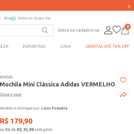
Blog
Entre no Grupo Vip
0
Entre ou cadastre-se
LEZA
ESPORTIVO
CASA
OFERTAS ATÉ 70% OFF
ADIDAS
Mochila Mini Clássica Adidas VERMELHO
Clique e veja!
Lojas Pompéia
R$
179
,
90
ou
5
x
de
R$
35,98
sem juros