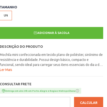
TAMANHO
UN
ADICIONAR À SACOLA
DESCRIÇÃO DO PRODUTO
Mochila mini confeccionada em tecido plano de poliéster, sinônimo de
resistência e durabilidade. Possui design básico, compacto e
funcional, sendo ideal para carregar seus itens essenciais do dia a dia,
graças ao compartimento principal com bolso interno e o bolso frontal
Ler Mais
para acesso rápido a objetos importantes. Apresenta bolsos laterais
abertos para garrafas ou itens menores. Além de alças acolchoadas
CONSULTAR FRETE
de ombros com reguladores que permitem um ajuste firme ao corpo,
com pendente de velcro para um transporte mais seguro. Conta
Entrega em ate 24h em Porto Alegre e Regiao Metropolitana
também com alça de mão, que dá uma opção prática para carregar a
mochila. Como destaque, a mochila possui logo da marca estampado
CALCULAR
em sua parte frontal e em uma das alças. Seja para passeios, trabalho