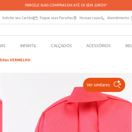
APROVEITE 20% OFF NA SUA PRIMEIRA COMPRA NO APP*
Solicite seu Cartão
Pague suas Parcelas
Nossas Lojas
Atendimento
ANS
INFANTIL
CALÇADOS
ACESSÓRIOS
BE
 Adidas VERMELHO
Ver similares