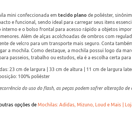
ila mini confeccionada em 
tecido plano
 de poliéster, sinôni
cto e funcional, sendo ideal para carregar seus itens essenc
 interno e o bolso frontal para acesso rápido a objetos impor
s menores. Além de alças acolchoadas de ombros com regulad
ente de velcro para um transporte mais seguro. Conta també
gar a mochila. Como destaque, a mochila possui logo da mar
para passeios, trabalho ou estudos, ela é a escolha certa par
as: 23 cm de largura | 33 cm de altura | 11 cm de largura late
osição: 100% poliéster
corrência do uso do flash, as peças podem sofrer alteração de c
 outras opções de
Mochilas: Adidas, Mizuno, Loud e Mais | Lo