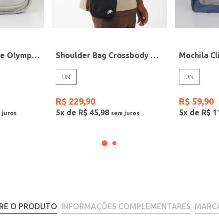
Mochila Sportstyle Olympikus BEGE
Shoulder Bag Crossbody Nike PRETO
Mochila C
UN
UN
R$
229
,
90
R$
59
,
90
5
x de
R$
45
,
98
5
x de
R$
1
RE O PRODUTO
INFORMAÇÕES COMPLEMENTARES
MARC