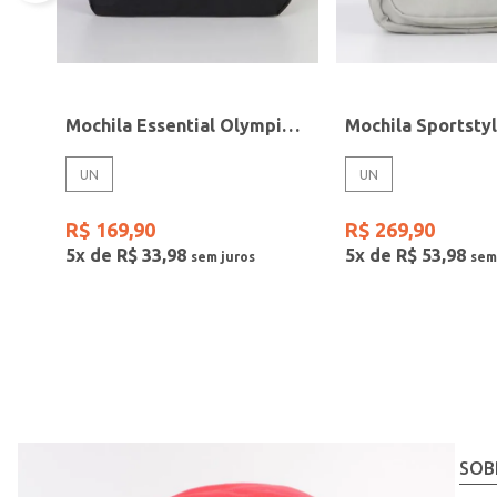
Mochila Essential Olympikus PRETO
UN
UN
R$
169
,
90
R$
269
,
90
5
x de
R$
33
,
98
5
x de
R$
53
,
98
SOB