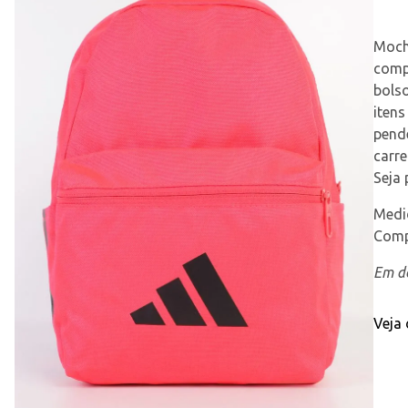
Moch
compa
bolso
iten
pend
carre
Seja 
Medid
Comp
Em de
Veja