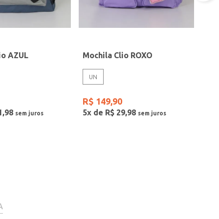
lio AZUL
Mochila Clio ROXO
UN
R$
149
,
90
1
,
98
5
x de
R$
29
,
98
A