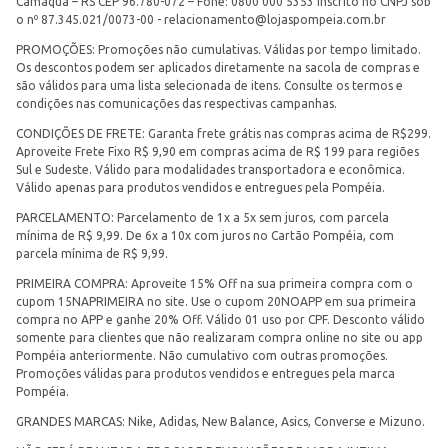
Camaquã – RS CEP 96.780-072 – Fone: 0800 000 5353 Inscrito no CNPJ sob
o nº 87.345.021/0073-00 -
relacionamento@lojaspompeia.com.br
PROMOÇÕES: Promoções não cumulativas. Válidas por tempo limitado.
Os descontos podem ser aplicados diretamente na sacola de compras e
são válidos para uma lista selecionada de itens. Consulte os termos e
condições nas comunicações das respectivas campanhas.
CONDIÇÕES DE FRETE: Garanta frete grátis nas compras acima de R$299.
Aproveite Frete Fixo R$ 9,90 em compras acima de R$ 199 para regiões
Sul e Sudeste. Válido para modalidades transportadora e econômica.
Válido apenas para produtos vendidos e entregues pela Pompéia.
PARCELAMENTO: Parcelamento de 1x a 5x sem juros, com parcela
mínima de R$ 9,99. De 6x a 10x com juros no Cartão Pompéia, com
parcela mínima de R$ 9,99.
PRIMEIRA COMPRA: Aproveite 15% Off na sua primeira compra com o
cupom 15NAPRIMEIRA no site. Use o cupom 20NOAPP em sua primeira
compra no APP e ganhe 20% Off. Válido 01 uso por CPF. Desconto válido
somente para clientes que não realizaram compra online no site ou app
Pompéia anteriormente. Não cumulativo com outras promoções.
Promoções válidas para produtos vendidos e entregues pela marca
Pompéia.
GRANDES MARCAS: Nike, Adidas, New Balance, Asics, Converse e Mizuno.