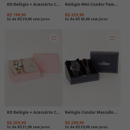
Kit Relógio + Acessório Condor Feminino PRATA
Relógio Mini Condor Feminino DOURADO
R$
199
,
90
R$
229
,
90
5
x de
R$
39
,
98
5
x de
R$
45
,
98
Kit Relógio + Acessório Condor Feminino DOURADO
Relógio Condor Masculino PRETO
R$
259
,
90
R$
299
,
90
5
x de
R$
51
,
98
5
x de
R$
59
,
98