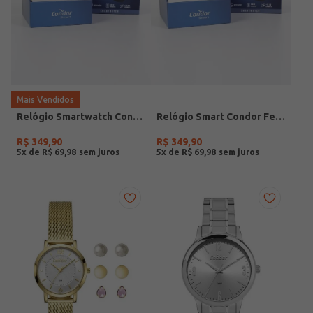
Mais Vendidos
Relógio Smartwatch Condor PRETO
Relógio Smart Condor Feminino ROSE
R$
349
,
90
R$
349
,
90
5
x de
R$
69
,
98
5
x de
R$
69
,
98