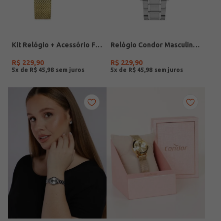
Kit Relógio + Acessório Feminino DOURADO
Relógio Condor Masculino PRATA
R$
229
,
90
R$
229
,
90
5
x de
R$
45
,
98
5
x de
R$
45
,
98