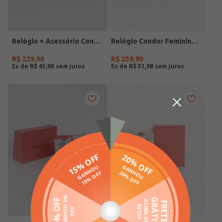
Relógio + Acessório Condor Feminino PRATA
Relógio Condor Feminino DOURADO
R$
229
,
90
R$
259
,
90
5
x de
R$
45
,
98
5
x de
R$
51
,
98