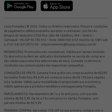
Lojas Pompéia | © 2026, Todos os direitos reservados. Preços e condições
de pagamento válidos enquanto durarem os estoques. Lins Ferrão
Artigos do Vestuário LTDA Rua Júlio de Castilhos, 404 – Centro –
Camaquã – RS CEP 96.780-072 – Fone: 0800 000 5353 Inscrito no CNPJ sob
o nº 87.345.021/0073-00 -
relacionamento@lojaspompeia.com.br
PROMOÇÕES: Promoções não cumulativas. Válidas por tempo limitado.
Os descontos podem ser aplicados diretamente na sacola de compras e
são válidos para uma lista selecionada de itens. Consulte os termos e
condições nas comunicações das respectivas campanhas.
CONDIÇÕES DE FRETE: Garanta frete grátis nas compras acima de R$299.
Aproveite Frete Fixo R$ 9,90 em compras acima de R$ 199 para regiões
Sul e Sudeste. Válido para modalidades transportadora e econômica.
Válido apenas para produtos vendidos e entregues pela Pompéia.
PARCELAMENTO: Parcelamento de 1x a 5x sem juros, com parcela
mínima de R$ 9,99. De 6x a 10x com juros no Cartão Pompéia, com
parcela mínima de R$ 9,99.
PRIMEIRA COMPRA: Aproveite 15% Off na sua primeira compra com o