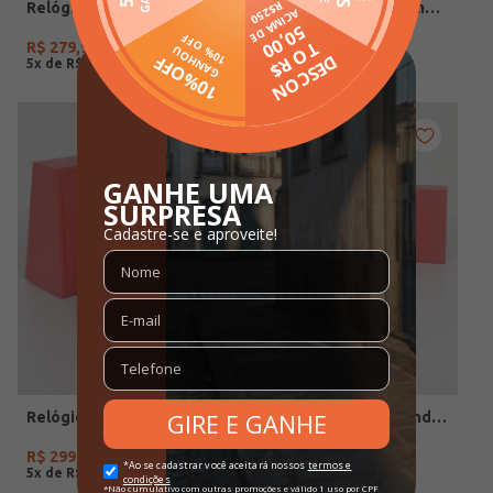
Relógio+Acessório Condor Feminino ROSE
Relógio Condor Feminino DOURADO
R$
279
,
90
R$
329
,
90
5
x de
R$
55
,
98
5
x de
R$
65
,
98
Relógio Condor Feminino DOURADO
Relógio+Acessório Condor Feminino PRATA
R$
299
,
90
R$
259
,
90
5
x de
R$
59
,
98
5
x de
R$
51
,
98