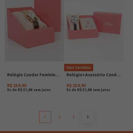
Mais Vendidos
Relógio Condor Feminino DOURADO
Relógio+Acessório Condor Feminino PRATA
R$
259
,
90
R$
259
,
90
5
x de
R$
51
,
98
5
x de
R$
51
,
98
1
2
3