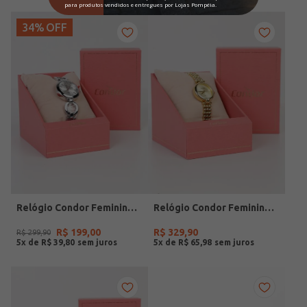
34%
OFF
Relógio Condor Feminino PRATA
Relógio Condor Feminino DOURADO
R$
199
,
00
R$
329
,
90
R$
299
,
90
5
x de
R$
39
,
80
5
x de
R$
65
,
98