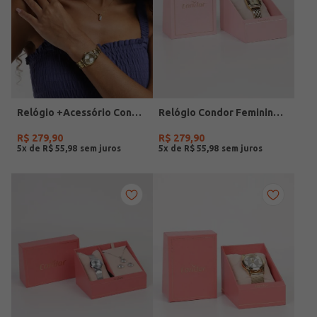
Relógio +Acessório Condor Feminino DOURADO
Relógio Condor Feminino DOURADO
R$
279
,
90
R$
279
,
90
5
x de
R$
55
,
98
5
x de
R$
55
,
98