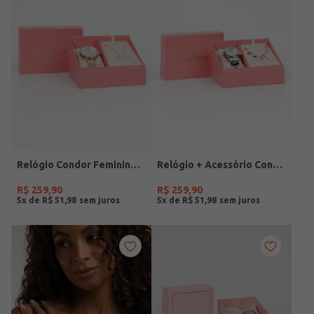
Relógio Condor Feminino DOURADO
Relógio + Acessório Condor Feminino PRATA
R$
259
,
90
R$
259
,
90
5
x de
R$
51
,
98
5
x de
R$
51
,
98