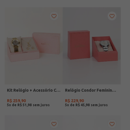
Kit Relógio + Acessório Condor Feminino DOURADO
Relógio Condor Feminino PRATA
R$
259
,
90
R$
229
,
90
5
x de
R$
51
,
98
5
x de
R$
45
,
98