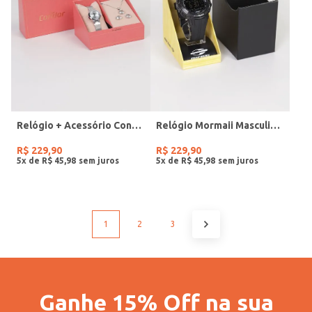
Relógio + Acessório Condor Feminino PRATA
Relógio Mormaii Masculino PRETO
R$
229
,
90
R$
229
,
90
5
x de
R$
45
,
98
5
x de
R$
45
,
98
1
2
3
Ganhe 15% Off na sua