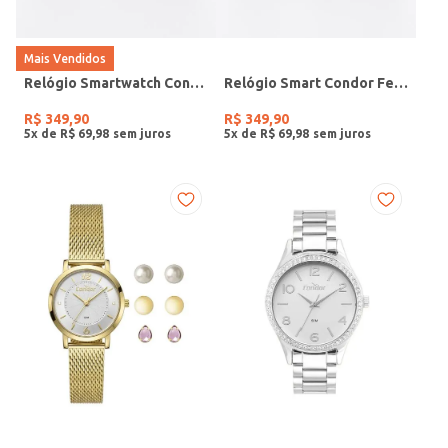
Mais Vendidos
Relógio Smartwatch Condor PRETO
Relógio Smart Condor Feminino ROSE
R$
349
,
90
R$
349
,
90
5
x de
R$
69
,
98
5
x de
R$
69
,
98