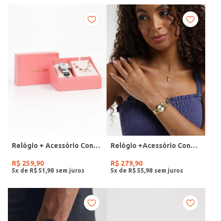
Relógio + Acessório Condor Feminino PRATA
Relógio +Acessório Condor Feminino DOURADO
R$
259
,
90
R$
279
,
90
5
x de
R$
51
,
98
5
x de
R$
55
,
98