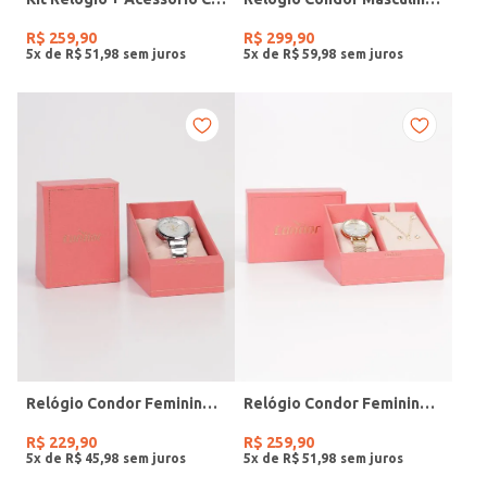
R$
259
,
90
R$
299
,
90
5
x de
R$
51
,
98
5
x de
R$
59
,
98
Relógio Condor Feminino PRATA
Relógio Condor Feminino DOURADO
R$
229
,
90
R$
259
,
90
5
x de
R$
45
,
98
5
x de
R$
51
,
98