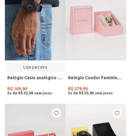
Loja parceira
Relógio Casio analógico MW-240-4BVDF-SC
Relógio Condor Feminino DOURADO
R$
169
,
90
R$
279
,
90
5
x de
R$
33
,
98
5
x de
R$
55
,
98