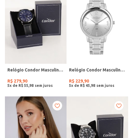
Relógio Condor Masculino PRETO
Relógio Condor Masculino PRATA
R$
279
,
90
R$
229
,
90
5
x de
R$
55
,
98
5
x de
R$
45
,
98