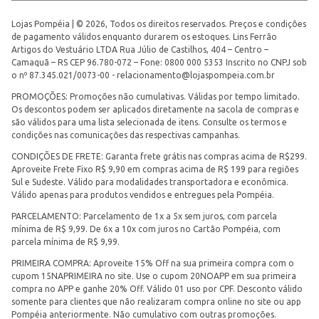
Lojas Pompéia | © 2026, Todos os direitos reservados. Preços e condições
de pagamento válidos enquanto durarem os estoques. Lins Ferrão
Artigos do Vestuário LTDA Rua Júlio de Castilhos, 404 – Centro –
Camaquã – RS CEP 96.780-072 – Fone: 0800 000 5353 Inscrito no CNPJ sob
o nº 87.345.021/0073-00 -
relacionamento@lojaspompeia.com.br
PROMOÇÕES: Promoções não cumulativas. Válidas por tempo limitado.
Os descontos podem ser aplicados diretamente na sacola de compras e
são válidos para uma lista selecionada de itens. Consulte os termos e
condições nas comunicações das respectivas campanhas.
CONDIÇÕES DE FRETE: Garanta frete grátis nas compras acima de R$299.
Aproveite Frete Fixo R$ 9,90 em compras acima de R$ 199 para regiões
Sul e Sudeste. Válido para modalidades transportadora e econômica.
Válido apenas para produtos vendidos e entregues pela Pompéia.
PARCELAMENTO: Parcelamento de 1x a 5x sem juros, com parcela
mínima de R$ 9,99. De 6x a 10x com juros no Cartão Pompéia, com
parcela mínima de R$ 9,99.
PRIMEIRA COMPRA: Aproveite 15% Off na sua primeira compra com o
cupom 15NAPRIMEIRA no site. Use o cupom 20NOAPP em sua primeira
compra no APP e ganhe 20% Off. Válido 01 uso por CPF. Desconto válido
somente para clientes que não realizaram compra online no site ou app
Pompéia anteriormente. Não cumulativo com outras promoções.