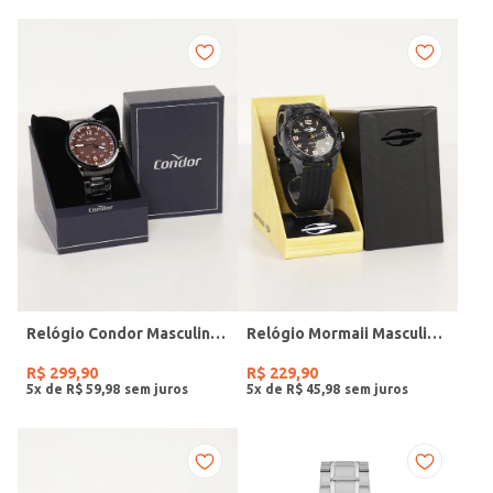
Relógio Condor Masculino PRETO
Relógio Mormaii Masculino PRETO
R$
299
,
90
R$
229
,
90
5
x de
R$
59
,
98
5
x de
R$
45
,
98