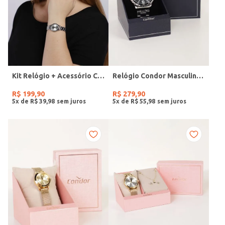
Kit Relógio + Acessório Condor Feminino PRATA
Relógio Condor Masculino PRATA
R$
199
,
90
R$
279
,
90
5
x de
R$
39
,
98
5
x de
R$
55
,
98