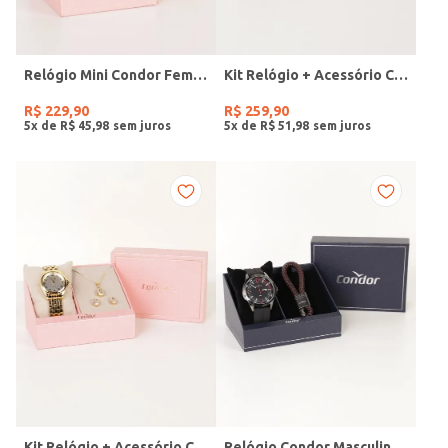
Relógio Mini Condor Feminino DOURADO
Kit Relógio + Acessório Condor Feminino DOURADO
R$
229
,
90
R$
259
,
90
5
x de
R$
45
,
98
5
x de
R$
51
,
98
Kit Relógio + Acessório Condor Feminino DOURADO
Relógio Condor Masculino PRETO