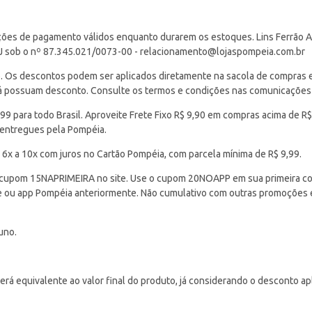
ções de pagamento válidos enquanto durarem os estoques. Lins Ferrão Ar
J sob o nº 87.345.021/0073-00 -
relacionamento@lojaspompeia.com.br
Os descontos podem ser aplicados diretamente na sacola de compras e s
 já possuam desconto. Consulte os termos e condições nas comunicações
 para todo Brasil. Aproveite Frete Fixo R$ 9,90 em compras acima de R$
 entregues pela Pompéia.
 6x a 10x com juros no Cartão Pompéia, com parcela mínima de R$ 9,99.
cupom 15NAPRIMEIRA no site. Use o cupom 20NOAPP em sua primeira com
ite ou app Pompéia anteriormente. Não cumulativo com outras promoções
uno.
á equivalente ao valor final do produto, já considerando o desconto ap