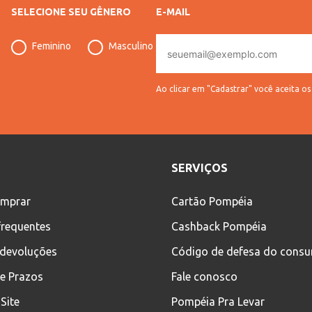
SELECIONE SEU GÊNERO
E-MAIL
E-
Feminino
Masculino
mail
Ao clicar em "Cadastrar" você aceita o
SERVIÇOS
mprar
Cartão Pompéia
frequentes
Cashback Pompéia
 devoluções
Código de defesa do cons
 e Prazos
Fale conosco
Site
Pompéia Pra Levar