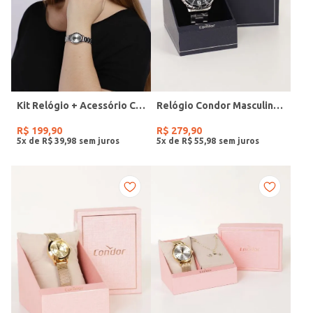
Kit Relógio + Acessório Condor Feminino PRATA
Relógio Condor Masculino PRATA
R$
199
,
90
R$
279
,
90
5
x de
R$
39
,
98
5
x de
R$
55
,
98