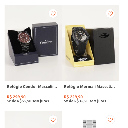
Relógio Condor Masculino PRETO
Relógio Mormaii Masculino PRETO
R$
299
,
90
R$
229
,
90
5
x de
R$
59
,
98
5
x de
R$
45
,
98