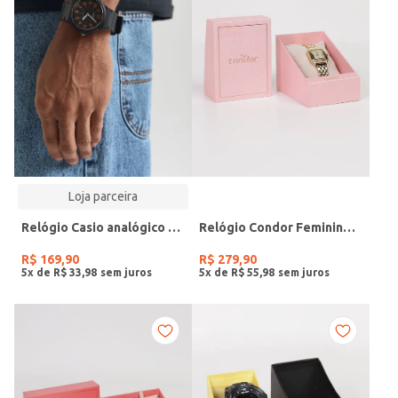
Loja parceira
Relógio Casio analógico MW-240-4BVDF-SC
Relógio Condor Feminino DOURADO
R$
169
,
90
R$
279
,
90
5
x de
R$
33
,
98
5
x de
R$
55
,
98