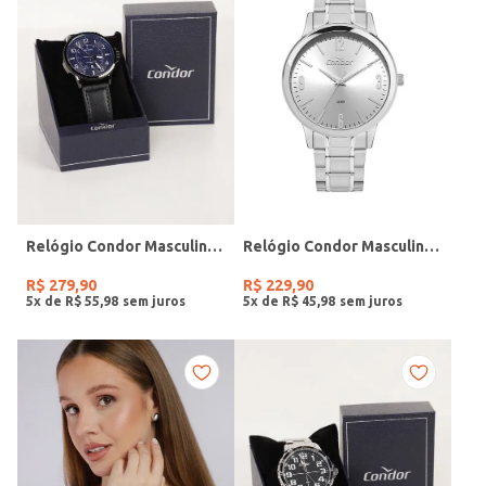
Relógio Condor Masculino PRETO
Relógio Condor Masculino PRATA
R$
279
,
90
R$
229
,
90
5
x de
R$
55
,
98
5
x de
R$
45
,
98