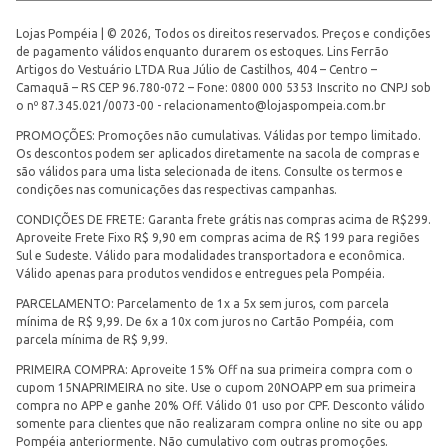
Lojas Pompéia | © 2026, Todos os direitos reservados. Preços e condições
de pagamento válidos enquanto durarem os estoques. Lins Ferrão
Artigos do Vestuário LTDA Rua Júlio de Castilhos, 404 – Centro –
Camaquã – RS CEP 96.780-072 – Fone: 0800 000 5353 Inscrito no CNPJ sob
o nº 87.345.021/0073-00 -
relacionamento@lojaspompeia.com.br
PROMOÇÕES: Promoções não cumulativas. Válidas por tempo limitado.
Os descontos podem ser aplicados diretamente na sacola de compras e
são válidos para uma lista selecionada de itens. Consulte os termos e
condições nas comunicações das respectivas campanhas.
CONDIÇÕES DE FRETE: Garanta frete grátis nas compras acima de R$299.
Aproveite Frete Fixo R$ 9,90 em compras acima de R$ 199 para regiões
Sul e Sudeste. Válido para modalidades transportadora e econômica.
Válido apenas para produtos vendidos e entregues pela Pompéia.
PARCELAMENTO: Parcelamento de 1x a 5x sem juros, com parcela
mínima de R$ 9,99. De 6x a 10x com juros no Cartão Pompéia, com
parcela mínima de R$ 9,99.
PRIMEIRA COMPRA: Aproveite 15% Off na sua primeira compra com o
cupom 15NAPRIMEIRA no site. Use o cupom 20NOAPP em sua primeira
compra no APP e ganhe 20% Off. Válido 01 uso por CPF. Desconto válido
somente para clientes que não realizaram compra online no site ou app
Pompéia anteriormente. Não cumulativo com outras promoções.