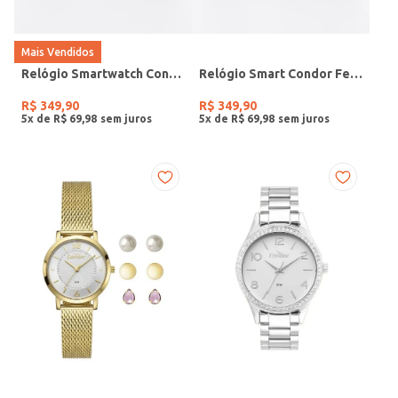
Mais Vendidos
Relógio Smartwatch Condor PRETO
Relógio Smart Condor Feminino ROSE
R$
349
,
90
R$
349
,
90
5
x de
R$
69
,
98
5
x de
R$
69
,
98