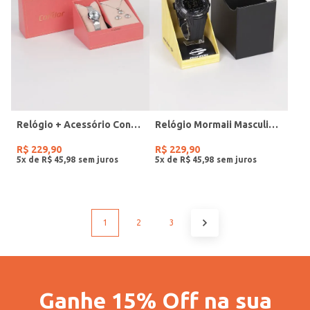
Relógio + Acessório Condor Feminino PRATA
Relógio Mormaii Masculino PRETO
R$
229
,
90
R$
229
,
90
5
x de
R$
45
,
98
5
x de
R$
45
,
98
1
2
3
Ganhe 15% Off na sua