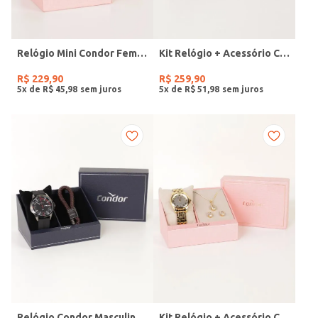
Relógio Mini Condor Feminino DOURADO
Kit Relógio + Acessório Condor Feminino DOURADO
R$
229
,
90
R$
259
,
90
5
x de
R$
45
,
98
5
x de
R$
51
,
98
Relógio Condor Masculino PRETO
Kit Relógio + Acessório Condor Feminino DOURADO