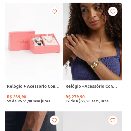
Relógio + Acessório Condor Feminino PRATA
Relógio +Acessório Condor Feminino DOURADO
R$
259
,
90
R$
279
,
90
5
x de
R$
51
,
98
5
x de
R$
55
,
98