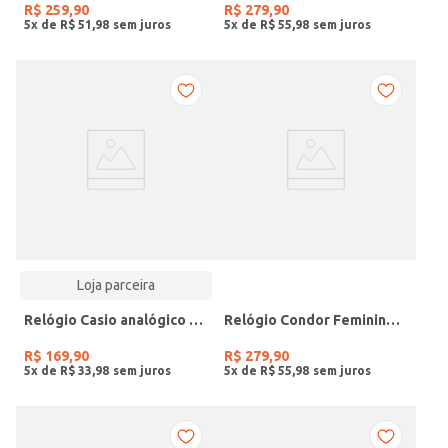
R$
259
,
90
R$
279
,
90
5
x de
R$
51
,
98
5
x de
R$
55
,
98
Loja parceira
Relógio Casio analógico MW-240-4BVDF-SC
Relógio Condor Feminino DOURADO
R$
169
,
90
R$
279
,
90
5
x de
R$
33
,
98
5
x de
R$
55
,
98