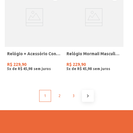
Relógio + Acessório Condor Feminino PRATA
Relógio Mormaii Masculino PRETO
R$
229
,
90
R$
229
,
90
5
x de
R$
45
,
98
5
x de
R$
45
,
98
1
2
3