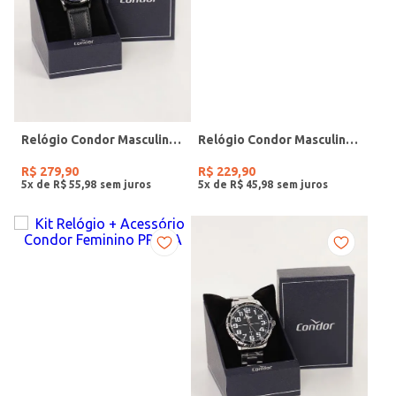
Relógio Condor Masculino PRETO
Relógio Condor Masculino PRATA
R$
279
,
90
R$
229
,
90
5
x de
R$
55
,
98
5
x de
R$
45
,
98