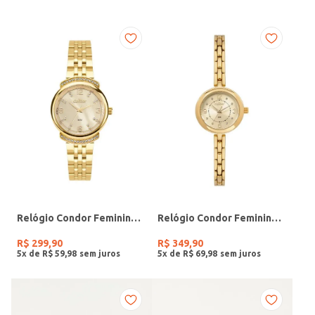
Relógio Condor Feminino DOURADO
Relógio Condor Feminino DOURADO
R$
299
,
90
R$
349
,
90
5
x de
R$
59
,
98
5
x de
R$
69
,
98