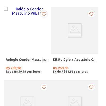
Relógio Condor Masculino PRETO
Kit Relógio + Acessório Condor Feminino DOURADO
R$
299
,
90
R$
259
,
90
5
x de
R$
59
,
98
5
x de
R$
51
,
98