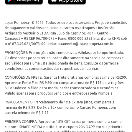
Lojas Pompéia | © 2026, Todos os direitos reservados. Preços e condições
de pagamento válidos enquanto durarem os estoques. Lins Ferrão
Artigos do Vestuário LTDA Rua Júlio de Castilhos, 404 – Centro –
Camaquã – RS CEP 96.780-072 – Fone: 0800 000 5353 Inscrito no CNPJ sob
o nº 87.345.021/0073-00 -
relacionamento@lojaspompeia.com.br
PROMOÇÕES: Promoções não cumulativas. Válidas por tempo limitado.
Os descontos podem ser aplicados diretamente na sacola de compras e
são válidos para uma lista selecionada de itens. Consulte os termos e
condições nas comunicações das respectivas campanhas.
CONDIÇÕES DE FRETE: Garanta frete grátis nas compras acima de R$299.
Aproveite Frete Fixo R$ 9,90 em compras acima de R$ 199 para regiões
Sul e Sudeste. Válido para modalidades transportadora e econômica.
Válido apenas para produtos vendidos e entregues pela Pompéia.
PARCELAMENTO: Parcelamento de 1x a 5x sem juros, com parcela
mínima de R$ 9,99. De 6x a 10x com juros no Cartão Pompéia, com
parcela mínima de R$ 9,99.
PRIMEIRA COMPRA: Aproveite 15% Off na sua primeira compra com o
cupom 15NAPRIMEIRA no site. Use o cupom 20NOAPP em sua primeira