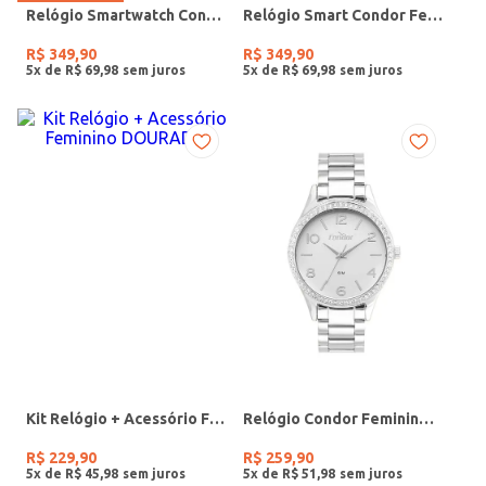
Relógio Smartwatch Condor PRETO
Relógio Smart Condor Feminino ROSE
R$
349
,
90
R$
349
,
90
5
x de
R$
69
,
98
5
x de
R$
69
,
98
Kit Relógio + Acessório Feminino DOURADO
Relógio Condor Feminino PRATA
R$
229
,
90
R$
259
,
90
5
x de
R$
45
,
98
5
x de
R$
51
,
98