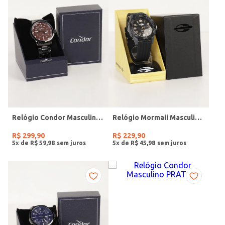
Relógio Condor Masculino PRETO
Relógio Mormaii Masculino PRETO
R$
299
,
90
R$
229
,
90
5
x de
R$
59
,
98
5
x de
R$
45
,
98