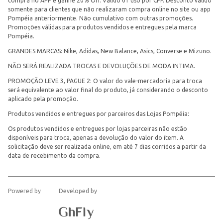
compra no APP e ganhe 20% Off. Válido 01 uso por CPF. Desconto válido
somente para clientes que não realizaram compra online no site ou app
Pompéia anteriormente. Não cumulativo com outras promoções.
Promoções válidas para produtos vendidos e entregues pela marca
Pompéia.
GRANDES MARCAS: Nike, Adidas, New Balance, Asics, Converse e Mizuno.
NÃO SERÁ REALIZADA TROCAS E DEVOLUÇÕES DE MODA INTIMA.
PROMOÇÃO LEVE 3, PAGUE 2: O valor do vale-mercadoria para troca
será equivalente ao valor final do produto, já considerando o desconto
aplicado pela promoção.
Produtos vendidos e entregues por parceiros das Lojas Pompéia:
Os produtos vendidos e entregues por lojas parceiras não estão
disponíveis para troca, apenas a devolução do valor do item. A
solicitação deve ser realizada online, em até 7 dias corridos a partir da
data de recebimento da compra.
Powered by
Developed by