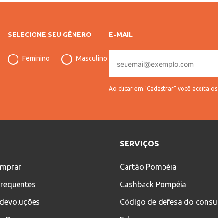
SELECIONE SEU GÊNERO
E-MAIL
E-
Feminino
Masculino
mail
Ao clicar em "Cadastrar" você aceita o
SERVIÇOS
mprar
Cartão Pompéia
frequentes
Cashback Pompéia
 devoluções
Código de defesa do cons