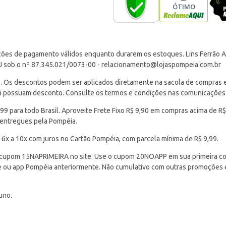
ções de pagamento válidos enquanto durarem os estoques. Lins Ferrão Ar
J sob o nº 87.345.021/0073-00 -
relacionamento@lojaspompeia.com.br
Os descontos podem ser aplicados diretamente na sacola de compras e s
 já possuam desconto. Consulte os termos e condições nas comunicações
 para todo Brasil. Aproveite Frete Fixo R$ 9,90 em compras acima de R$
 entregues pela Pompéia.
 6x a 10x com juros no Cartão Pompéia, com parcela mínima de R$ 9,99.
cupom 15NAPRIMEIRA no site. Use o cupom 20NOAPP em sua primeira com
ite ou app Pompéia anteriormente. Não cumulativo com outras promoções
uno.