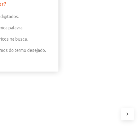
er?
digitados.
nica palavra.
ricos na busca.
nimos do termo desejado.