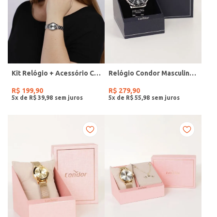
Kit Relógio + Acessório Condor Feminino PRATA
Relógio Condor Masculino PRATA
R$
199
,
90
R$
279
,
90
5
x de
R$
39
,
98
5
x de
R$
55
,
98