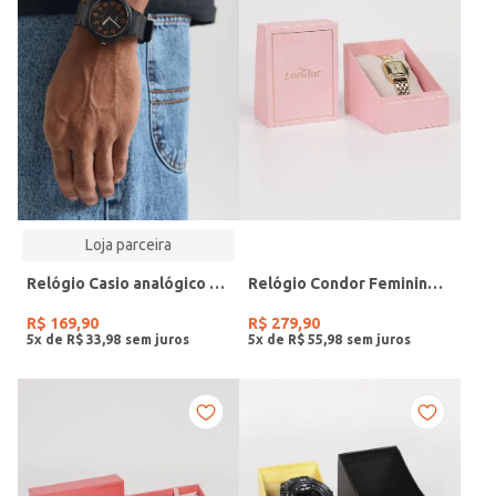
Loja parceira
Relógio Casio analógico MW-240-4BVDF-SC
Relógio Condor Feminino DOURADO
R$
169
,
90
R$
279
,
90
5
x de
R$
33
,
98
5
x de
R$
55
,
98