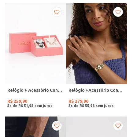
Relógio + Acessório Condor Feminino PRATA
Relógio +Acessório Condor Feminino DOURADO
R$
259
,
90
R$
279
,
90
5
x de
R$
51
,
98
5
x de
R$
55
,
98