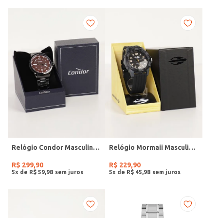
Relógio Condor Masculino PRETO
Relógio Mormaii Masculino PRETO
R$
299
,
90
R$
229
,
90
5
x de
R$
59
,
98
5
x de
R$
45
,
98