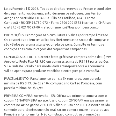
Lojas Pompéia | © 2026, Todos os direitos reservados. Preços e condições
de pagamento válidos enquanto durarem os estoques. Lins Ferrão
Artigos do Vestuário LTDA Rua Júlio de Castilhos, 404 – Centro –
Camaquã – RS CEP 96.780-072 – Fone: 0800 000 5353 Inscrito no CNPJ sob
o nº 87.345.021/0073-00 -
relacionamento@lojaspompeia.com.br
PROMOÇÕES: Promoções não cumulativas. Válidas por tempo limitado.
Os descontos podem ser aplicados diretamente na sacola de compras e
são válidos para uma lista selecionada de itens. Consulte os termos e
condições nas comunicações das respectivas campanhas.
CONDIÇÕES DE FRETE: Garanta frete grátis nas compras acima de R$299.
Aproveite Frete Fixo R$ 9,90 em compras acima de R$ 199 para regiões
Sul e Sudeste. Válido para modalidades transportadora e econômica.
Válido apenas para produtos vendidos e entregues pela Pompéia.
PARCELAMENTO: Parcelamento de 1x a 5x sem juros, com parcela
mínima de R$ 9,99. De 6x a 10x com juros no Cartão Pompéia, com
parcela mínima de R$ 9,99.
PRIMEIRA COMPRA: Aproveite 15% Off na sua primeira compra com o
cupom 15NAPRIMEIRA no site. Use o cupom 20NOAPP em sua primeira
compra no APP e ganhe 20% Off. Válido 01 uso por CPF. Desconto válido
somente para clientes que não realizaram compra online no site ou app
Pompéia anteriormente. Não cumulativo com outras promoções.