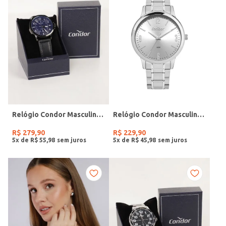
Relógio Condor Masculino PRETO
Relógio Condor Masculino PRATA
R$
279
,
90
R$
229
,
90
5
x de
R$
55
,
98
5
x de
R$
45
,
98