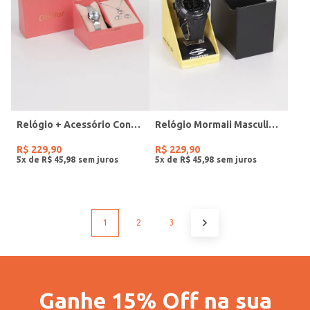
Relógio + Acessório Condor Feminino PRATA
Relógio Mormaii Masculino PRETO
R$
229
,
90
R$
229
,
90
5
x de
R$
45
,
98
5
x de
R$
45
,
98
1
2
3
Ganhe 15% Off na sua