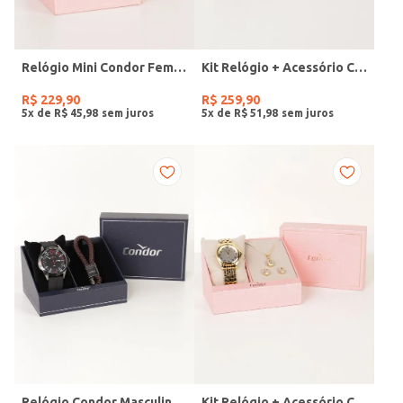
Relógio Mini Condor Feminino DOURADO
Kit Relógio + Acessório Condor Feminino DOURADO
R$
229
,
90
R$
259
,
90
5
x de
R$
45
,
98
5
x de
R$
51
,
98
Relógio Condor Masculino PRETO
Kit Relógio + Acessório Condor Feminino DOURADO