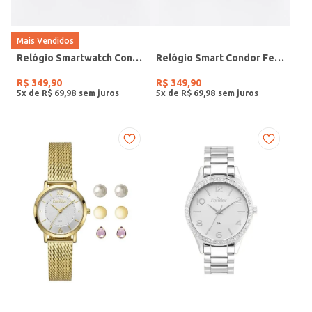
Mais Vendidos
Relógio Smartwatch Condor PRETO
Relógio Smart Condor Feminino ROSE
R$
349
,
90
R$
349
,
90
5
x de
R$
69
,
98
5
x de
R$
69
,
98