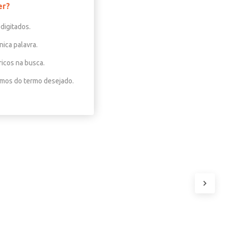
er?
digitados.
nica palavra.
ricos na busca.
nimos do termo desejado.