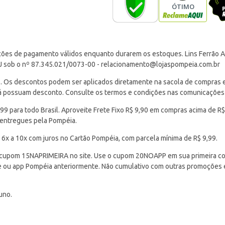
ções de pagamento válidos enquanto durarem os estoques. Lins Ferrão Ar
J sob o nº 87.345.021/0073-00 -
relacionamento@lojaspompeia.com.br
Os descontos podem ser aplicados diretamente na sacola de compras e s
 já possuam desconto. Consulte os termos e condições nas comunicações
 para todo Brasil. Aproveite Frete Fixo R$ 9,90 em compras acima de R$
 entregues pela Pompéia.
 6x a 10x com juros no Cartão Pompéia, com parcela mínima de R$ 9,99.
cupom 15NAPRIMEIRA no site. Use o cupom 20NOAPP em sua primeira com
ite ou app Pompéia anteriormente. Não cumulativo com outras promoções
uno.