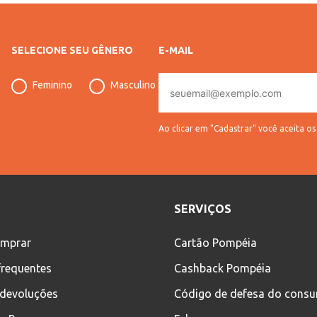
SELECIONE SEU GÊNERO
E-MAIL
E-
Feminino
Masculino
mail
Ao clicar em "Cadastrar" você aceita o
SERVIÇOS
mprar
Cartão Pompéia
frequentes
Cashback Pompéia
 devoluções
Código de defesa do cons