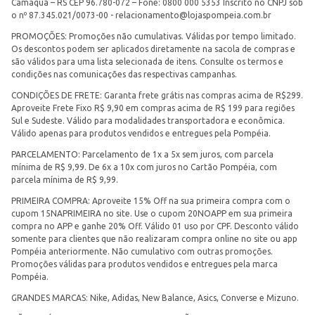
Camaquã – RS CEP 96.780-072 – Fone: 0800 000 5353 Inscrito no CNPJ sob
o nº 87.345.021/0073-00 -
relacionamento@lojaspompeia.com.br
PROMOÇÕES: Promoções não cumulativas. Válidas por tempo limitado.
Os descontos podem ser aplicados diretamente na sacola de compras e
são válidos para uma lista selecionada de itens. Consulte os termos e
condições nas comunicações das respectivas campanhas.
CONDIÇÕES DE FRETE: Garanta frete grátis nas compras acima de R$299.
Aproveite Frete Fixo R$ 9,90 em compras acima de R$ 199 para regiões
Sul e Sudeste. Válido para modalidades transportadora e econômica.
Válido apenas para produtos vendidos e entregues pela Pompéia.
PARCELAMENTO: Parcelamento de 1x a 5x sem juros, com parcela
mínima de R$ 9,99. De 6x a 10x com juros no Cartão Pompéia, com
parcela mínima de R$ 9,99.
PRIMEIRA COMPRA: Aproveite 15% Off na sua primeira compra com o
cupom 15NAPRIMEIRA no site. Use o cupom 20NOAPP em sua primeira
compra no APP e ganhe 20% Off. Válido 01 uso por CPF. Desconto válido
somente para clientes que não realizaram compra online no site ou app
Pompéia anteriormente. Não cumulativo com outras promoções.
Promoções válidas para produtos vendidos e entregues pela marca
Pompéia.
GRANDES MARCAS: Nike, Adidas, New Balance, Asics, Converse e Mizuno.