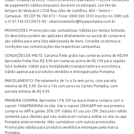
de pagamento válidos enquanto durarem os estoques. Lins Ferrão
Artigos do Vestuário LTDA Rua Júlio de Castilhos, 404 – Centro –
Camaquã – RS CEP 96.780-072 – Fone: 0800 000 5353 Inscrito no CNPJ sob
o nº 87.345.021/0073-00 -
relacionamento@lojaspompeia.com.br
PROMOÇÕES: Promoções não cumulativas. Válidas por tempo limitado.
Os descontos podem ser aplicados diretamente na sacola de compras e
são válidos para uma lista selecionada de itens. Consulte os termos e
condições nas comunicações das respectivas campanhas.
CONDIÇÕES DE FRETE: Garanta frete grátis nas compras acima de R$299.
Aproveite Frete Fixo R$ 9,90 em compras acima de R$ 199 para regiões
Sul e Sudeste. Válido para modalidades transportadora e econômica.
Válido apenas para produtos vendidos e entregues pela Pompéia.
PARCELAMENTO: Parcelamento de 1x a 5x sem juros, com parcela
mínima de R$ 9,99. De 6x a 10x com juros no Cartão Pompéia, com
parcela mínima de R$ 9,99.
PRIMEIRA COMPRA: Aproveite 15% Off na sua primeira compra com o
cupom 15NAPRIMEIRA no site. Use o cupom 20NOAPP em sua primeira
compra no APP e ganhe 20% Off. Válido 01 uso por CPF. Desconto válido
somente para clientes que não realizaram compra online no site ou app
Pompéia anteriormente. Não cumulativo com outras promoções.
Promoções válidas para produtos vendidos e entregues pela marca
Pompéia.