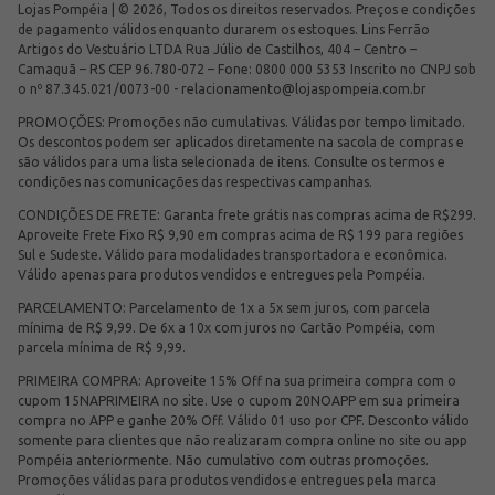
Lojas Pompéia | © 2026, Todos os direitos reservados. Preços e condições
de pagamento válidos enquanto durarem os estoques. Lins Ferrão
Artigos do Vestuário LTDA Rua Júlio de Castilhos, 404 – Centro –
Camaquã – RS CEP 96.780-072 – Fone: 0800 000 5353 Inscrito no CNPJ sob
o nº 87.345.021/0073-00 -
relacionamento@lojaspompeia.com.br
PROMOÇÕES: Promoções não cumulativas. Válidas por tempo limitado.
Os descontos podem ser aplicados diretamente na sacola de compras e
são válidos para uma lista selecionada de itens. Consulte os termos e
condições nas comunicações das respectivas campanhas.
CONDIÇÕES DE FRETE: Garanta frete grátis nas compras acima de R$299.
Aproveite Frete Fixo R$ 9,90 em compras acima de R$ 199 para regiões
Sul e Sudeste. Válido para modalidades transportadora e econômica.
Válido apenas para produtos vendidos e entregues pela Pompéia.
PARCELAMENTO: Parcelamento de 1x a 5x sem juros, com parcela
mínima de R$ 9,99. De 6x a 10x com juros no Cartão Pompéia, com
parcela mínima de R$ 9,99.
PRIMEIRA COMPRA: Aproveite 15% Off na sua primeira compra com o
cupom 15NAPRIMEIRA no site. Use o cupom 20NOAPP em sua primeira
compra no APP e ganhe 20% Off. Válido 01 uso por CPF. Desconto válido
somente para clientes que não realizaram compra online no site ou app
Pompéia anteriormente. Não cumulativo com outras promoções.
Promoções válidas para produtos vendidos e entregues pela marca