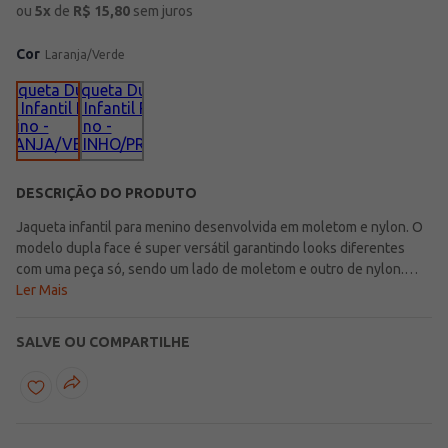
ou
5
x
de
R$
15,80
sem juros
Cor
Laranja/Verde
DESCRIÇÃO DO PRODUTO
Jaqueta infantil para menino desenvolvida em moletom e nylon. O
modelo dupla face é super versátil garantindo looks diferentes
com uma peça só, sendo um lado de moletom e outro de nylon.
Possui capuz, mangas compridas com punho, bolsos frontais no
Ler Mais
lado de nylon e barra com acabamento canelado. Uma peça que vai
garantir looks incríveis para todas as ocasiões!\n\nTecido:
SALVE OU COMPARTILHE
Moletom\nTecido Nylon\nComposição: 100%
algodão\nComposição: 100% poliéster