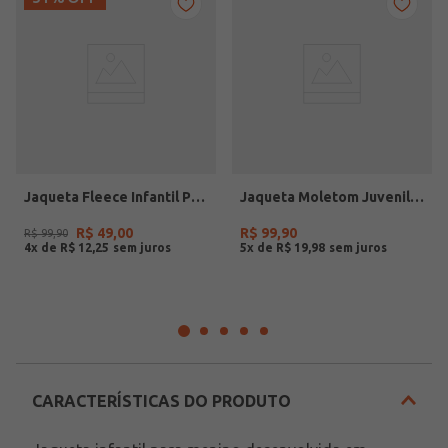
Jaqueta Fleece Infantil Para Menina - BRANCO
Jaqueta Moletom Juvenil Para Menina - BEGE
R$
49
,
00
R$
99
,
90
R$
99
,
90
4
x de
R$
12
,
25
5
x de
R$
19
,
98
CARACTERÍSTICAS DO PRODUTO