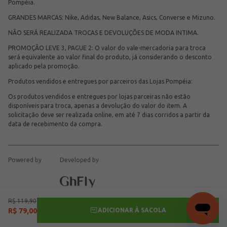
Pompéia.
GRANDES MARCAS: Nike, Adidas, New Balance, Asics, Converse e Mizuno.
NÃO SERÁ REALIZADA TROCAS E DEVOLUÇÕES DE MODA INTIMA.
PROMOÇÃO LEVE 3, PAGUE 2: O valor do vale-mercadoria para troca
será equivalente ao valor final do produto, já considerando o desconto
aplicado pela promoção.
Produtos vendidos e entregues por parceiros das Lojas Pompéia:
Os produtos vendidos e entregues por lojas parceiras não estão
disponíveis para troca, apenas a devolução do valor do item. A
solicitação deve ser realizada online, em até 7 dias corridos a partir da
data de recebimento da compra.
Powered by
Developed by
R$
119
,
90
ADICIONAR À SACOLA
R$
79
,
00