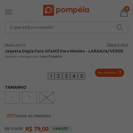
0
O que está procurando?
Clique e veja!
PAKKA BOYS
Jaqueta Dupla Face Infantil Para Menino - LARANJA/VERDE
Lojas Pompéia
Ver similares
1
2
3
4
5
TAMANHO
1
2
3
Tabela de Medidas
R$
79
,
00
R$
119
,
90
34%
OFF