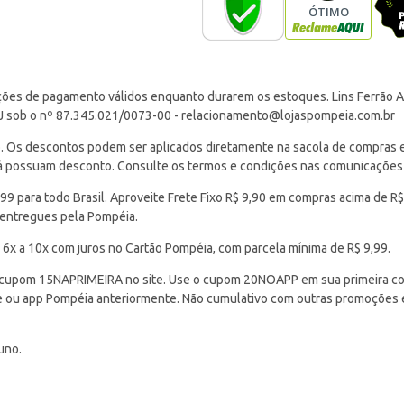
ções de pagamento válidos enquanto durarem os estoques. Lins Ferrão Ar
J sob o nº 87.345.021/0073-00 -
relacionamento@lojaspompeia.com.br
Os descontos podem ser aplicados diretamente na sacola de compras e s
 já possuam desconto. Consulte os termos e condições nas comunicações
 para todo Brasil. Aproveite Frete Fixo R$ 9,90 em compras acima de R$
 entregues pela Pompéia.
 6x a 10x com juros no Cartão Pompéia, com parcela mínima de R$ 9,99.
cupom 15NAPRIMEIRA no site. Use o cupom 20NOAPP em sua primeira com
ite ou app Pompéia anteriormente. Não cumulativo com outras promoções
uno.