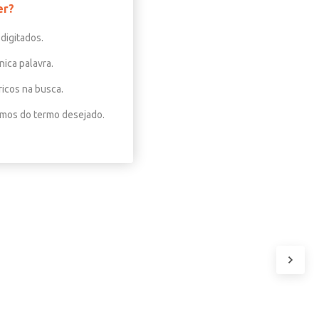
er?
digitados.
nica palavra.
ricos na busca.
nimos do termo desejado.