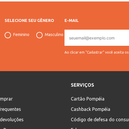
SELECIONE SEU GÊNERO
E-MAIL
E-
Feminino
Masculino
mail
Ao clicar em "Cadastrar" você aceita o
SERVIÇOS
mprar
Cartão Pompéia
frequentes
Cashback Pompéia
 devoluções
Código de defesa do cons